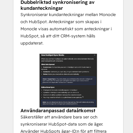
Dubbelriktad synkronisering av
kontakter och kundinteraktioner perfekt 
kundanteckningar
synkroniserade.
Synkroniserar kundanteckningar mellan Monocle
 Uppdatera en företagspost i Monocle, så 
och HubSpot. Anteckningar som skapas i
återspeglas den automatiskt i HubSpot. 
Monocle visas automatiskt som anteckningar i
Lägg till anteckningar i båda
HubSpot, så att ditt CRM-system hålls
 system, och de är tillgängliga överallt. Ditt 
uppdaterat.
CRM-system blir källan till sanningen 
medan Monocle
 tillhandahåller det intelligenta 
utförandelagret som hjälper dig att faktiskt 
arbeta, inte bara rapportera.
Resultat: CSM:er sparar 5+ timmar per 
vecka, håller koll på varje kundinteraktion 
och levererar mer
 värde med mindre manuell ansträngning.
Användaranpassad dataåtkomst
Säkerställer att användare bara ser och
synkroniserar HubSpot-data som de äger.
Använder HubSpots ägar-ID:n för att filtrera