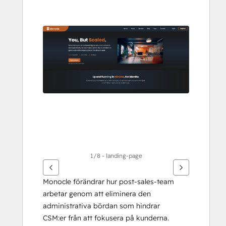
att
se
andra
alternativ
1/8 - landing-page
Monocle förändrar hur post-sales-team 
arbetar genom att eliminera den 
administrativa bördan som hindrar 
CSM:er från att fokusera på kunderna. 