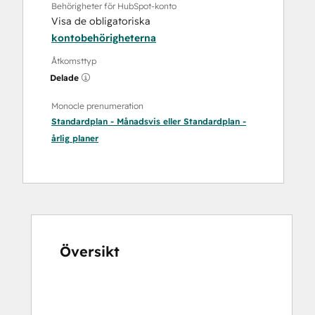
Behörigheter för HubSpot-konto
Visa de obligatoriska
kontobehörigheterna
Åtkomsttyp
Delade
Monocle prenumeration
Standardplan - Månadsvis
eller
Standardplan -
årlig
planer
Översikt
Använd
piltangenterna
för