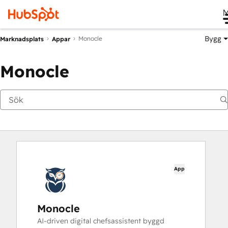
M
Bygg
Monocle
Marknadsplats
Appar
Monocle
App
Monocle
AI-driven digital chefsassistent byggd