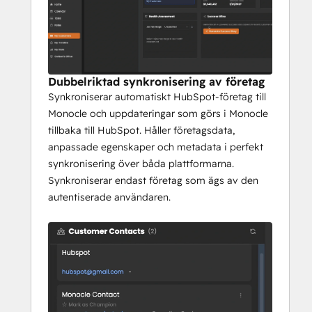
 2. Fragmenterad data i frånkopplade 
system
 Dina kunddata finns i HubSpot, men dina 
dagliga CS-arbetsflöden sker någon 
annanstans. Monocle
Dubbelriktad synkronisering av företag
 skapar en dubbelriktad synkronisering 
Synkroniserar automatiskt HubSpot-företag till
mellan HubSpot och Monocles AI-drivna 
Monocle och uppdateringar som görs i Monocle
arbetsyta, vilket säkerställer att ditt CRM
tillbaka till HubSpot. Håller företagsdata,
 hålls uppdaterat samtidigt som du får ett 
anpassade egenskaper och metadata i perfekt
intelligent lager ovanpå för utförande.
synkronisering över båda plattformarna.
Synkroniserar endast företag som ägs av den
 3. Reaktiva arbetsflöden istället för 
autentiserade användaren.
proaktiv vägledning
 Traditionella CS-plattformar tvingar dig att 
jaga efter insikter i instrumentpaneler och 
rapporter. Monocle ger
 AI-drivet sammanhang direkt till ditt 
arbetsflöde - automatiserad 