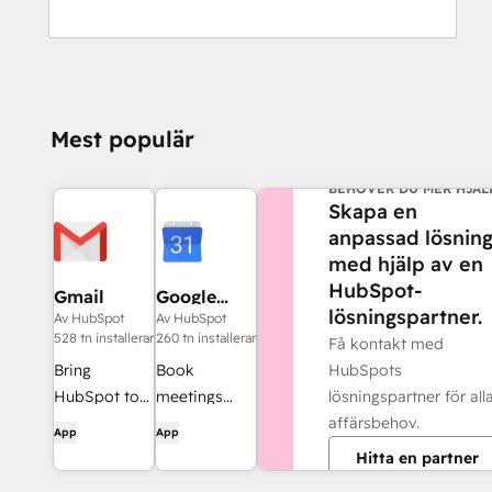
Mest populär
BEHÖVER DU MER HJÄL
Skapa en
anpassad lösnin
med hjälp av en
HubSpot-
Gmail
Google
lösningspartner.
Calendar
Av HubSpot
Av HubSpot
528 tn installerar
260 tn installerar
Få kontakt med
HubSpots
Bring
Book
lösningspartner för all
HubSpot to
meetings
affärsbehov.
your inbox
quickly and
App
App
with the
easily with
Hitta en partner
HubSpot
HubSpot and