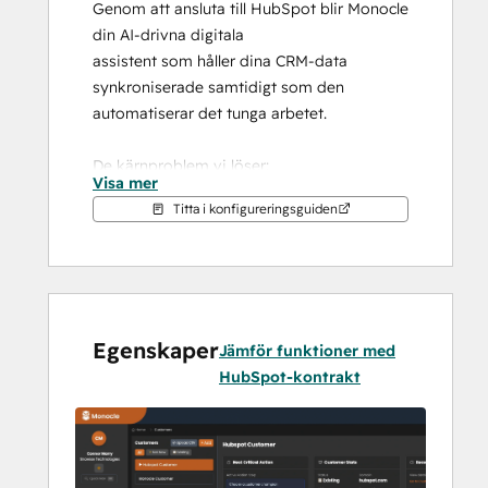
Genom att ansluta till HubSpot blir Monocle 
din AI-drivna digitala
assistent som håller dina CRM-data 
synkroniserade samtidigt som den 
automatiserar det tunga arbetet.
De kärnproblem vi löser:
Visa mer
Titta i konfigureringsguiden
 1. Post-sales-team som drunknar i 
administrativt arbete
 CSM:er spenderar 60%+ av sin tid på 
dokumentation, rapportering och 
administrativa uppgifter istället för att
Egenskaper
 bygga kundrelationer. Monocle 
Jämför funktioner med
automatiserar sammanfattningar, 
HubSpot-kontrakt
mötesförberedelser, anteckningar och
 dokumentation av framgångar så att du 
kan fokusera på strategiskt kundarbete.