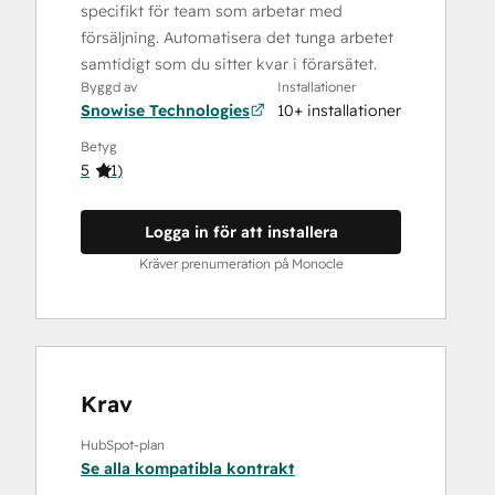
specifikt för team som arbetar med
försäljning. Automatisera det tunga arbetet
samtidigt som du sitter kvar i förarsätet.
Byggd av
Installationer
Snowise Technologies
10+ installationer
Betyg
5
(
1
)
Logga in för att installera
Kräver prenumeration på Monocle
Krav
HubSpot-plan
Se alla kompatibla kontrakt