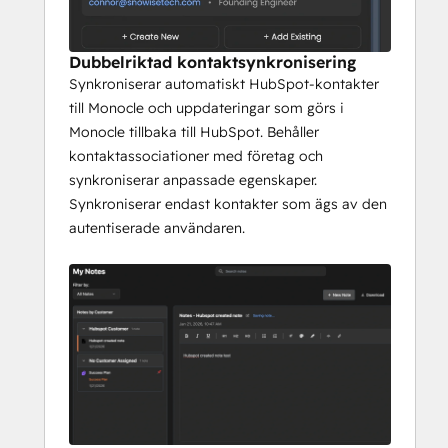
mötesförberedelse synkroniserad med din 
kalender,
 intelligenta hälsobedömningar och guidade 
Dubbelriktad kontaktsynkronisering
arbetsflöden för onboarding, QBR och 
Synkroniserar automatiskt HubSpot-kontakter
framgångsplaner.
till Monocle och uppdateringar som görs i
Monocle tillbaka till HubSpot. Behåller
 4. Skalning av kundbemötande med 
kontaktassociationer med företag och
begränsade resurser
synkroniserar anpassade egenskaper.
 När din kundbas växer måste du göra mer 
Synkroniserar endast kontakter som ägs av den
med samma team. Monocle skalar upp din 
autentiserade användaren.
påverkan genom att
 automatisera repetitiva uppgifter, ge 
omedelbar tillgång till kunddata och hjälpa 
dig att genomföra CS
 bästa praxis utan att öka antalet anställda.
Varför ansluta till HubSpot:
 HubSpot-integrationen håller dina företag, 