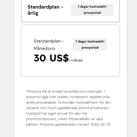
Standardplan -
7 dagar kostnadsfri
årlig
provperiod
Standardplan -
7 dagar kostnadsfri
Månadsvis
provperiod
30 US$
/månad
*Priserna här är endast avsedda som exempel. I
priserna ingår inte skatter, incitament, rabatter eller
andra prisvariabler. Ta kontakt med partnern för den
senaste och mest uppdaterade prisinformationen.
HubSpot har inget ansvar för den här
prisinformationen, vilken tillhandahålls av våra
partner. Priserna uppdaterades senast:
2026-02-23