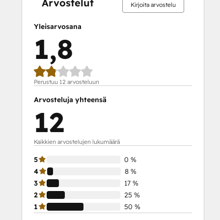
Arvostelut
Kirjoita arvostelu
Yleisarvosana
1,8
Perustuu 12 arvosteluun
Arvosteluja yhteensä
12
Kaikkien arvostelujen lukumäärä
5
0 %
4
8 %
3
17 %
2
25 %
1
50 %