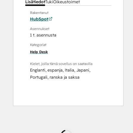
Lisätiedot
Tuki
Oikeustoimet
Rakentanut
HubSpot
Asennukset
1 t. asennusta
Kategoriat
Help Desk
Kielet, joilla tämä sovellus on saatavilla
Englanti
,
espanja
,
Italia
,
Japani
,
Portugali
,
ranska
ja
saksa
Ladataan