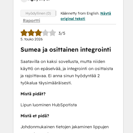
Käännetty from English.
Näytä
Hyödyllinen (0)
original teksti
Raportti
3/5
5. touko 2026
Sumea ja osittainen integrointi
Saatavilla on kaksi sovellusta, mutta niiden
käyttö on epäselvää, ja integrointi on osittaista
ja rajoittavaa. Ei anna sinun hyödyntää 2
työkalua täysimääräisesti.
Mistä pidät?
Lipun luominen HubSpotista
Mistä et pidä?
Johdonmukainen tietojen jakaminen lippujen