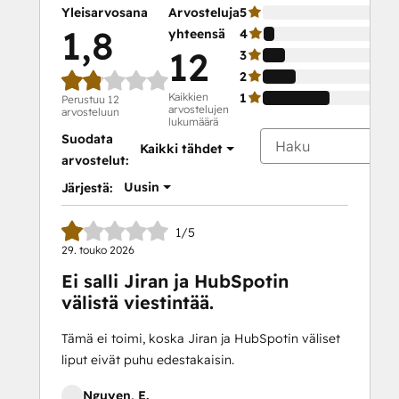
Yleisarvosana
Arvosteluja
5
1,8
yhteensä
4
12
3
2
Kaikkien
1
Perustuu 12
arvostelujen
arvosteluun
lukumäärä
Suodata
Kaikki tähdet
arvostelut:
Uusin
Järjestä:
1/5
29. touko 2026
Ei salli Jiran ja HubSpotin
välistä viestintää.
Tämä ei toimi, koska Jiran ja HubSpotin väliset
liput eivät puhu edestakaisin.
Nguyen, E.