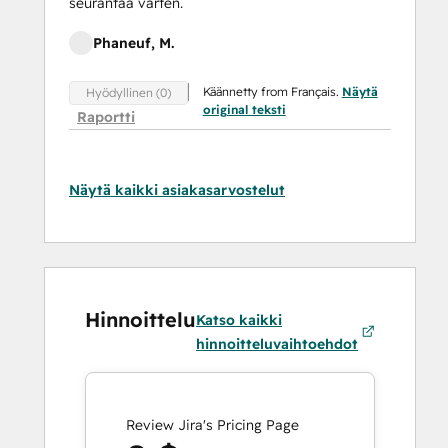
seurantaa varten.
Phaneuf, M.
Käännetty from Français.
Näytä
Hyödyllinen (0)
original teksti
Raportti
Näytä kaikki asiakasarvostelut
Hinnoittelu
Katso kaikki
hinnoitteluvaihtoehdot
Review Jira's Pricing Page