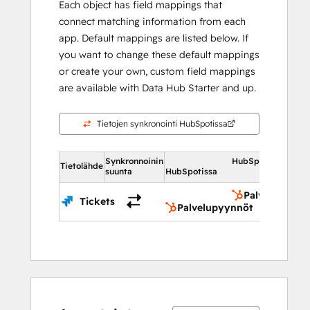
Each object has field mappings that
connect matching information from each
app. Default mappings are listed below. If
you want to change these default mappings
or create your own, custom field mappings
are available with Data Hub Starter and up.
Tietojen synkronointi HubSpotissa
Synkronnoinin
HubSpotissa
Tietolähde
suunta
HubSpotissa
Palvelupyynn
Tickets
Palvelupyynnöt
0 %
8 %
17 %
25 %
50 %
0 %
8 %
17 %
25 %
50 %
valmis
valmis
valmis
valmis
valmis
valmis
valmis
valmis
valmis
valmis