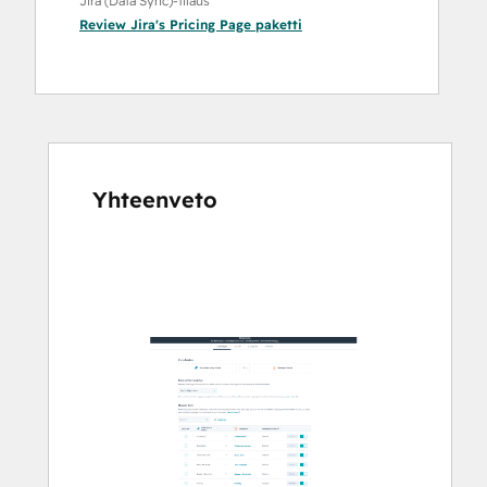
Jira (Data Sync)-tilaus
Review Jira's Pricing Page
paketti
Yhteenveto
Katso
muita
kohteita
käyttämällä
nuolipainikkeita