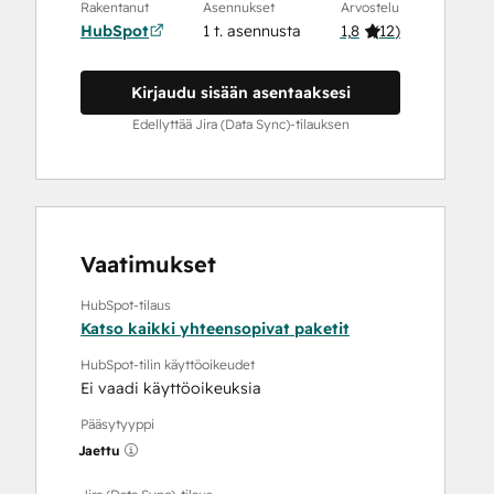
Rakentanut
Asennukset
Arvostelu
HubSpot
1 t. asennusta
1,8
(
12
)
Kirjaudu sisään asentaaksesi
Edellyttää Jira (Data Sync)-tilauksen
Vaatimukset
HubSpot-tilaus
Katso kaikki yhteensopivat paketit
HubSpot-tilin käyttöoikeudet
Ei vaadi käyttöoikeuksia
Pääsytyyppi
Jaettu