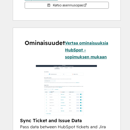
The Jira app offers default and custom 
Katso asennusopas
field mappings, granular filters, and multiple 
ticket pipeline support. HubSpot tickets 
and Jira issues sync updates in real time, 
ensuring information is always up to date.
Ominaisuudet
Vertaa ominaisuuksia
Two-Way Sync for HubSpot Ticket Notes 
HubSpot -
and Jira Issue Comments
sopimuksen mukaan
Enable seamless collaboration by syncing 
ticket notes with Jira issue comments. This 
two-way sync keeps teams aligned and 
records conversations in both systems.
Sync Ticket and Issue Data
Pass data between HubSpot tickets and Jira