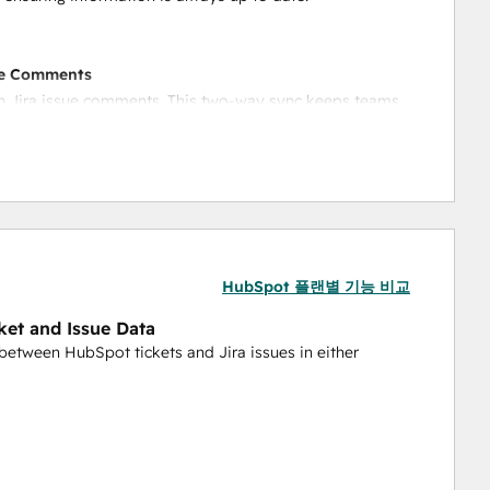
ue Comments
th Jira issue comments. This two-way sync keeps teams 
HubSpot 플랜별 기능 비교
ket and Issue Data
between HubSpot tickets and Jira issues in either