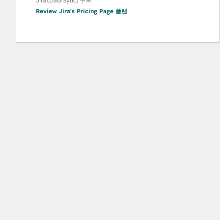
Jira (Data Sync) 구독
Review Jira's Pricing Page
플랜