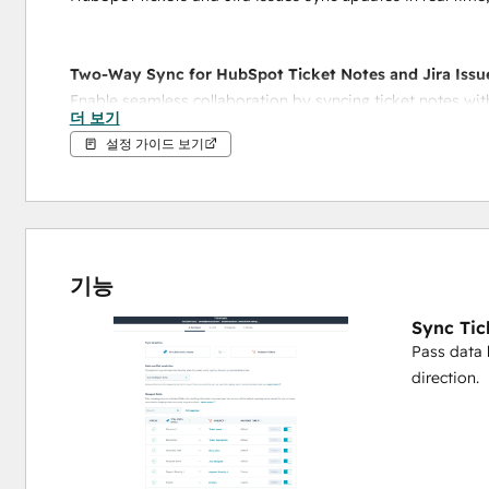
Two-Way Sync for HubSpot Ticket Notes and Jira Iss
Enable seamless collaboration by syncing ticket notes wi
더 보기
aligned and records conversations in both systems.
설정 가이드 보기
기능
Sync Tic
Pass data 
direction.