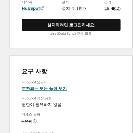
제작자
설치
평가
HubSpot
설치 수 1천개
1.8
(
12
)
설치하려면 로그인하세요.
Jira (Data Sync) 구독 필요
요구 사항
HubSpot 요금제
호환되는 모든 플랜 보기
HubSpot 계정 권한
권한이 필요하지 않음
액세스 유형
공유됨