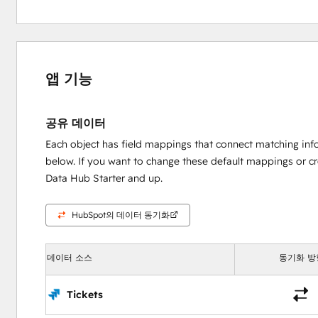
앱 기능
공유 데이터
Each object has field mappings that connect matching inf
below. If you want to change these default mappings or c
Data Hub Starter and up.
HubSpot의 데이터 동기화
데이터 소스
동기화 방
Tickets