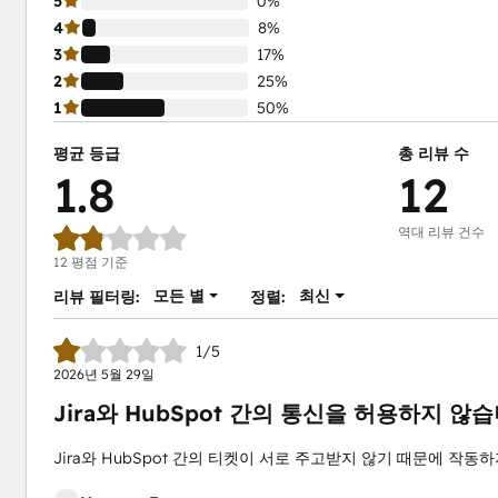
5
0%
4
8%
3
17%
2
25%
1
50%
평균 등급
총 리뷰 수
1.8
12
역대 리뷰 건수
12 평점 기준
모든 별
최신
리뷰 필터링:
정렬:
1/5
2026년 5월 29일
Jira와 HubSpot 간의 통신을 허용하지 않습
Jira와 HubSpot 간의 티켓이 서로 주고받지 않기 때문에 작동