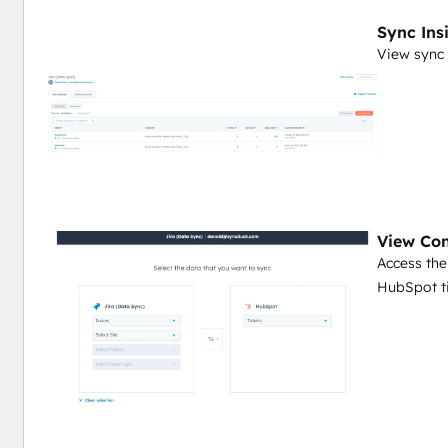
Sync Ins
View sync 
View Con
Access the
HubSpot ti