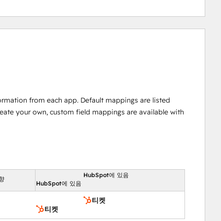
ormation from each app. Default mappings are listed
reate your own, custom field mappings are available with
HubSpot에 있음
향
HubSpot에 있음
티켓
티켓