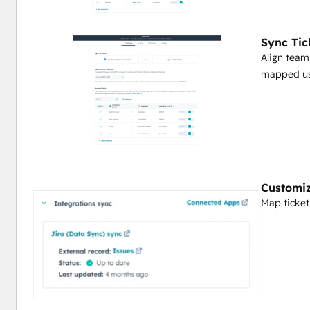
Sync Tic
Align tea
mapped us
Customiz
Map ticket