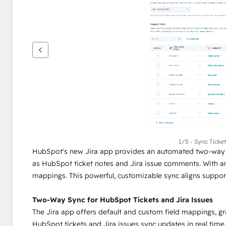
을
보
려
면
화
살
표
키
를
사
용
하
1/5 - Sync Ticke
HubSpot's new Jira app provides an automated two-way sy
십
as HubSpot ticket notes and Jira issue comments. With an 
시
mappings. This powerful, customizable sync aligns support
오.
Two-Way Sync for HubSpot Tickets and Jira Issues
The Jira app offers default and custom field mappings, granu
HubSpot tickets and Jira issues sync updates in real time,