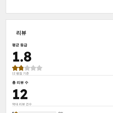
0%
8%
17%
25%
50%
완
완
완
완
완
료
료
료
료
료
리뷰
평균 등급
1.8
12 평점 기준
총 리뷰 수
12
역대 리뷰 건수