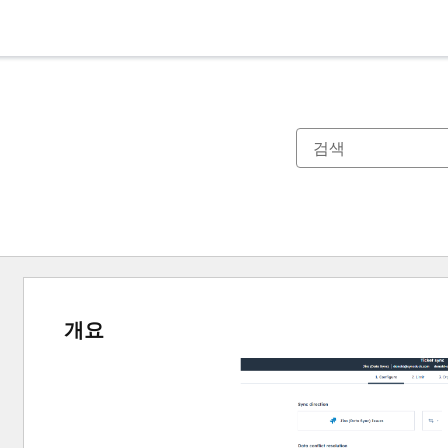
개요
다
른
항
목