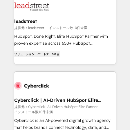
marketing, and service teams. From setup to
refinement, we streamline workflows, improve lead
management, and speed up deal closures. With 500+
leadstreet
projects completed, our Agile approach ensures your
提供元：leadstreet
インストール数10件未満
HubSpot CRM drives measurable results. Our
HubSpot. Done Right. Elite HubSpot Partner with
RevOps services align your sales, marketing, and
proven expertise across 650+ HubSpot
customer success teams for peak performance. We
implementations. With 12+ years of HubSpot
optimize the revenue lifecycle—lead generation to
ソリューション・パートナー
5.0
experience, we help you use the HubSpot platform
retention—by refining processes and eliminating
to its fullest capacity, improve your current HubSpot
inefficiencies. Using HubSpot tools and data-driven
website, or build your new one.
strategies, we create scalable solutions that
maximize profitability and adapt to your goals.
Cyberclick | AI-Driven HubSpot Elite
Partner
提供元：Cyberclick | AI-Driven HubSpot Elite Partner
インストール数10件未満
Cyberclick is an AI-powered digital growth agency
that helps brands connect technology, data, and