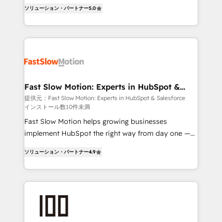
Sales + Service Hub, synchronisation ERP ↔
HubSpot. Too many businesses invest in HubSpot
ソリューション・パートナー
5.0
HubSpot temps réel, formation équipes. 🏆 +350
but never see the ROI they expected due to poor
projets livrés. Accrédités HubSpot CRM
adoption, messy data, and disconnected teams
Implementation, Data Migration & Custom
getting in the way. That’s where we come in. We
Integration. 📩 Parlons de votre projet →
partner with scaling businesses across the UK to
digitaweb.com
design, implement, and optimise HubSpot so it
actually drives revenue, not just reports on it. Our
services include: - Choosing the right HubSpot
Fast Slow Motion: Experts in HubSpot &
Salesforce
package for your business - Full CRM, Marketing, and
提供元：Fast Slow Motion: Experts in HubSpot & Salesforce
インストール数10件未満
Sales Hub implementations - Custom dashboards
and reporting - Workflow automation and data
Fast Slow Motion helps growing businesses
clean-up - Sales enablement and team training -
implement HubSpot the right way from day one —
Ongoing optimisation and RevOps support Based in
with the flexibility to scale as complexity increases.
ソリューション・パートナー
4.9
Leeds and London, we partner with SMEs across the
Highly certified in both HubSpot and Salesforce, we
UK who are ready to turn HubSpot into the growth
bring deep experience in CRM implementation,
engine it’s meant to be.
integrations, and data migration across modern
business systems. Built to serve growing mid-
market and enterprise organizations, our team
combines strong technical execution with real