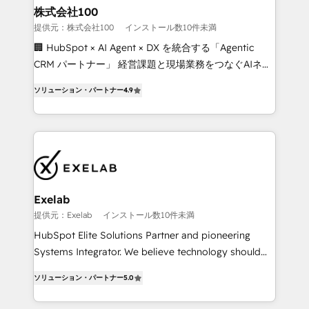
business perspective. Many of our consultants have
株式会社100
scaled businesses themselves, giving us a practical
提供元：株式会社100
インストール数10件未満
understanding of what owners and operators need
🏢 HubSpot × AI Agent × DX を統合する「Agentic
as their systems, data, and processes evolve. Since
CRM パートナー」 経営課題と現場業務をつなぐAIネイ
2014, we’ve supported 1,400+ clients across a wide
ティブ・エージェンシーとして、HubSpot Eliteの実装
range of industries, including healthcare, software,
ソリューション・パートナー
4.9
力で顧客フロント業務を再設計します。 💡 100inc は何
B2B services, manufacturing, financial services and
をする会社か？ HubSpotを共通基盤に、AIエージェン
more. Whether clients are new to HubSpot or
トを組み込んだ顧客フロント業務（マーケティング・営
expanding into more advanced use cases, we focus
業・CS）を組織全体で設計・実装する日本のAIネイテ
on delivering clean, scalable, AI-ready systems that
ィブ・エージェンシーです。事業部・グループ会社・部
create long-term value and a consistently strong
門が分立する組織で、データと業務プロセスのサイロ化
client experience.
を、CRMを軸とした全社共通基盤に再構築します。意
Exelab
思決定者・PMO・現場担当者に並走します。 1️⃣
提供元：Exelab
インストール数10件未満
HubSpot導入・活用支援 顧客データの一元化から、
HubSpot Elite Solutions Partner and pioneering
GTMの見える化・自動化まで。全Hub統合運用、デー
Systems Integrator. We believe technology should
タ品質設計、グループ横断のCRM統合に対応します。
serve business strategy, not the other way around.
2️⃣ AIエージェント組織構築 営業・マーケティング業務
ソリューション・パートナー
5.0
Every engagement begins with clear objectives,
の一部をAIが自律実行する組織への移行を設計・実装。
customer journey mapping, and measurable KPIs.