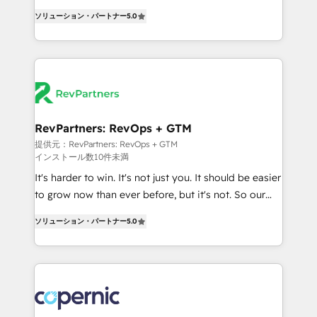
CRM. Zero downtime, full data integrity. ➤
management, systems integration, and creative
Implementation: Configure HubSpot to run your
ソリューション・パートナー
5.0
solutions that deliver measurable impact and
revenue process. Sales, marketing, and service wired
transform brand experiences As one of the few full-
together. ➤ AI and Integrations: Layer Breeze AI,
service creative agencies in the HubSpot
custom agents, and APIs to remove manual work. ➤
ecosystem, we blend strategy, technology, & award-
Ongoing Management: Monthly tune-ups, feature
winning design to build scalable, globally
rollouts, adoption coaching. Buying HubSpot,
regionalized HubSpot websites, integrated
switching to it, or reviving a stale portal? We are
marketing campaigns, & RevOps frameworks that
RevPartners: RevOps + GTM
built for the work.
fuel long-term success We connect the entire
提供元：RevPartners: RevOps + GTM
インストール数10件未満
customer lifecycle through seamless integrations,
ensure long-term adoption with change-
It's harder to win. It's not just you. It should be easier
management programs, and align marketing, sales,
to grow now than ever before, but it's not. So our
and service to drive sustainable growth With 6 key
focus is serving you, the person responsible for the
ソリューション・パートナー
5.0
HubSpot accreditations and experience across
revenue number. We do that by bridging the gap
hundreds of organizations in dozens of industries,
where agencies fail: combining GTM strategy with
there’s a good chance one of our globally integrated
technical execution to solve the right problem at the
teams has worked with clients just like you Let’s
right time, with the right solution. We don’t just
explore whether S2 is the partner you’ve been
implement your CRM. We engineer revenue
looking for...and get your next big initiative moving!
outcomes for the GTM owner on HubSpot. We Build