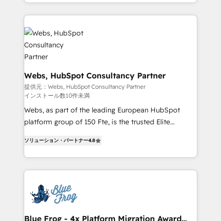
solve all your HubSpot challenges and improve user
sales, and service hubs • Built-in flexibility for
adoption, sales process and marketing results.
startups to global brands
Services 📚 Onboarding your team to HubSpot for
the first time 🔧 Designing and optimising your
HubSpot set-up for better results 🌐 Website design
and build using HubSpot 🔌 Integrating HubSpot
with other systems 🎓 Training your teams to be
Webs, HubSpot Consultancy Partner
HubSpot pros 📊 Lead generation services using
提供元：Webs, HubSpot Consultancy Partner
インストール数10件未満
HubSpot Why us? - SIX HubSpot Accreditations -
awarded by HubSpot after a rigorous process for
Webs, as part of the leading European HubSpot
CRM, Solutions Architecture, Onboarding , Data
platform group of 150 Fte, is the trusted Elite
Migration, Custom Integration & Platform
HubSpot CRM Partner offering you a roadmap on
ソリューション・パートナー
4.8
Enablement -Onboarded over 500 businesses to
maximizing EBITDA and achieving Commercial
HubSpot -Top 1% of partners worldwide -In-house
Excellence. With our targeted processes, we
team of 25+ experts Contact us today to help you
strengthen your digital transformation and minimize
get more from your investment in HubSpot.
costs. As HubSpot's Advanced Accredited CRM
www.bbdboom.com
Implementation partner, we provide expertise to
drive your business forward. Since 2015 we are fully
dedicated to HubSpot and with an experienced
Blue Frog - 4x Platform Migration Award