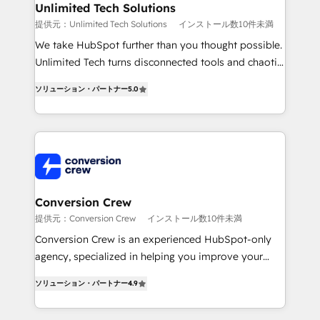
solutions. Instead, we dive in to understand your
Unlimited Tech Solutions
needs, goals, and challenges to deliver solutions that
提供元：Unlimited Tech Solutions
インストール数10件未満
fit like a glove. We’re committed to being both
We take HubSpot further than you thought possible.
highly effective and fun to work with. We believe in
Unlimited Tech turns disconnected tools and chaotic
efficient processes, as well as building great
processes into a seamless, high-performing revenue
relationships. Your success is our success, and we’re
ソリューション・パートナー
5.0
engine. We combine RevOps strategy with deep
all in this together! From startup to enterprise, we’ll
technical execution to help teams scale faster—with
make sure your HubSpot setup becomes a
cleaner data, smarter automation, and more
powerhouse of productivity, so you can focus on
predictable revenue. Specialties: · HubSpot
what matters most: growing your business and
Implementation & Migration · Native & Custom
wowing your customers. Let’s make HubSpot work
Integrations · Custom Development · CPQ & FSM ·
smarter for you!
Reporting & Analytics · GTM Architecture · Sales &
Conversion Crew
Marketing Enablement If you’re ready to elevate
提供元：Conversion Crew
インストール数10件未満
HubSpot from “just your CRM” to your growth
Conversion Crew is an experienced HubSpot-only
infrastructure—let’s talk.
agency, specialized in helping you improve your
online processes. This means we help you with: -
ソリューション・パートナー
4.9
Implementing HubSpot (CRM, Marketing, Sales,
Service and Operations) - Developing fast, good-