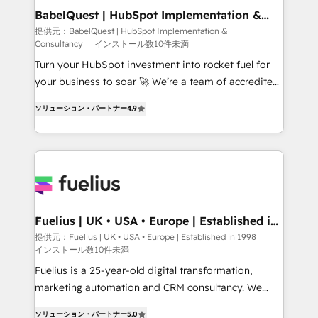
Boutique 'Elite' team of 12 • 150+ clients across Sales
BabelQuest | HubSpot Implementation &
Consultancy
Hub, Marketing Hub, Service Hub, Data Hub and
提供元：BabelQuest | HubSpot Implementation &
Consultancy
インストール数10件未満
CMS • ISO/IEC 27001:2022, ISO 9001:2015, and ISO
42001:2023 certified - the AI management standard •
Turn your HubSpot investment into rocket fuel for
GuardHub: our AI governance framework, built on
your business to soar 🚀 We’re a team of accredited
ISO 42001 Ready for the next step? Click the 👈
HubSpot experts ready to help you. We can
ソリューション・パートナー
4.9
'𝗖𝗼𝗻𝘁𝗮𝗰𝘁 𝗯𝘂𝘀𝗶𝗻𝗲𝘀𝘀' button to get in touch (𝘸𝘦'𝘳𝘦
implement the platform into complex business
𝘴𝘶𝘱𝘦𝘳 𝘳𝘦𝘴𝘱𝘰𝘯𝘴𝘪𝘷𝘦)
environments, optimise what you've got and make
sure you can actually use it, build your website in
HubSpot or create an inbound marketing strategy
for you and execute it on HubSpot. We are on the
G-Cloud 14 CCS (Crown Commercial Service)
framework, meaning we've been accredited by
Fuelius | UK • USA • Europe | Established in
1998
HubSpot and vetted by the CCS, which means we
提供元：Fuelius | UK • USA • Europe | Established in 1998
インストール数10件未満
can support public sector companies as well the
other ones listed in our profile. Our services: -
Fuelius is a 25-year-old digital transformation,
HubSpot implementation - HubSpot CMS website
marketing automation and CRM consultancy. We
build We can do lots of things. But everything we do
enable mid-market and enterprise clients to
ソリューション・パートナー
5.0