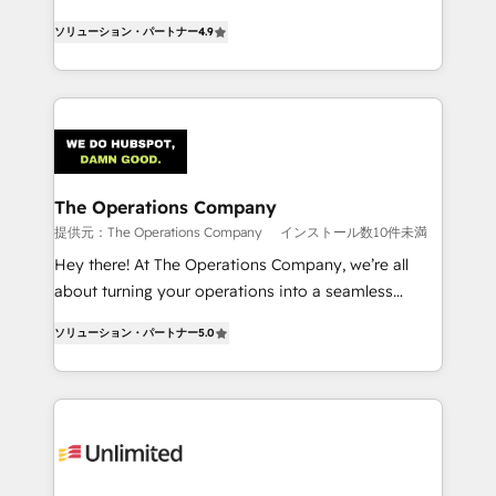
creativity to achieve measurable results. Founded in
ソリューション・パートナー
4.9
Barcelona and operating across Spain, LATAM, and
the UK, we support global companies in building
smarter marketing, sales, and customer success
strategies. As the only HubSpot Elite Partner in
Iberia (Spain & Portugal), we combine human insight
with intelligent automation to drive sustainable
growth. Our multidisciplinary team designs solutions
The Operations Company
that simplify complexity, boost performance, and
提供元：The Operations Company
インストール数10件未満
turn innovation into real impact. 🌍 Highlights •
Hey there! At The Operations Company, we’re all
HubSpot Partner since 2012 • 2022 EMEA Impact
about turning your operations into a seamless
Award: Best Integration • 150+ successful HubSpot
experience that powers real results. We specialize in
projects • Clients in 30+ industries • Proprietary
ソリューション・パートナー
5.0
transforming complex systems into efficient,
technology for integrations • Multilingual team:
scalable solutions that work across your entire
English, Spanish, Portuguese & Italian 👉 Grow
organization. We’re a unique blend of deep HubSpot
smarter with AI and HubSpot.
expertise, strategic thinking, and hands-on
operational know-how. We know that no two
businesses are alike, so we don’t do cookie-cutter