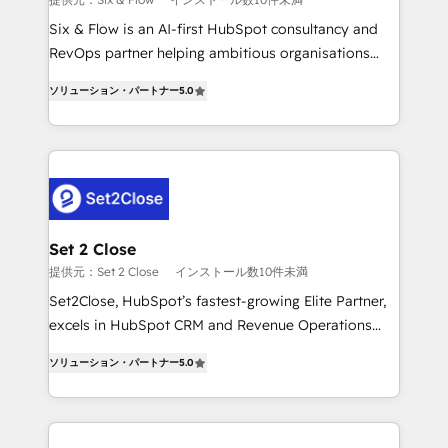
reconocimiento del ecosistema. Elite Solutions
Six & Flow is an AI-first HubSpot consultancy and
Partner, el nivel más alto. +700 clientes
RevOps partner helping ambitious organisations
implementados en LATAM, Marcas como Hyatt,
grow with clarity, confidence, and intelligence.
Hospital ABC, Hogares Unión, Yves Rocher,
ソリューション・パートナー
5.0
Operating across the UK, Netherlands, Ireland, and
MacStore, Café Britt, Bella Piel, confiaron en
Canada, we’ve delivered thousands of successful
nosotros para impulsar la eficiencia de sus procesos
HubSpot projects for mid-market and enterprise
en HubSpot. No necesitas tener todas las
clients worldwide, with over 10 years experience. We
respuestas para empezar. Te ayudamos a identificar
combine HubSpot, data, and AI to design connected
el primer caso de uso que más impacto te dará.
go-to-market systems that align people, process,
Solo continúas si ves valor real en los primeros 14
and technology for predictable, scalable revenue
Set 2 Close
días.
growth. Our expertise spans RevOps, CRM and data
提供元：Set 2 Close
インストール数10件未満
architecture, AI enablement, and strategic marketing,
Set2Close, HubSpot’s fastest-growing Elite Partner,
delivered through our proprietary FLAIR framework
excels in HubSpot CRM and Revenue Operations
for responsible AI adoption. As a HubSpot Elite
(RevOps) services to boost B2B sales and growth.
Partner and ISO 27001:2022 certified consultancy,
ソリューション・パートナー
5.0
As a top HubSpot Elite Partner, we specialize in
we blend strategy, creativity, and technology to help
custom HubSpot CRM solutions. Our experts design,
organisations scale smarter and grow stronger.
implement, and optimize systems to enhance user
experience, functionality, and adoption across sales,