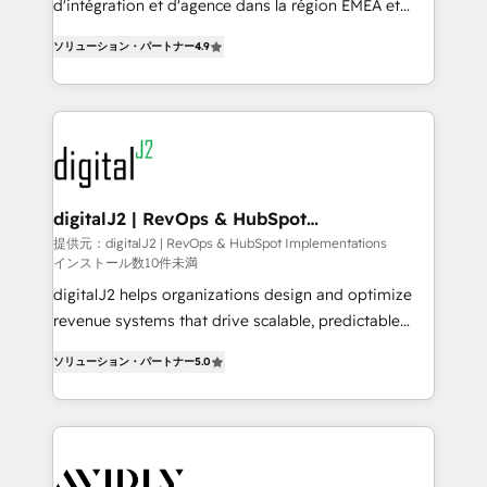
conversions! OTF is an Elite Partner (top 1% of
d'intégration et d'agence dans la région EMEA et
6,500+ Partners) and was named 2023 HubSpot
North America. Avec plus de 115 experts en
ソリューション・パートナー
4.9
Partner of the Year 💥 Trusted by 2,500+ companies
marketing automation, Growth, Revops, CRM et
to help them scale and close more business, by
webdesign. Markentive is both a consulting firm, a
using HubSpot (the right way). ⭐️ Here's more info:
digital agency and an integrator. With over 115
www.onthefuze.com/hubspot-admin Contact us to
experts in marketing automation, growth, revops,
learn more!
CRM and webdesign (We focus on EMEA - USA
customers).
digitalJ2 | RevOps & HubSpot
Implementations
提供元：digitalJ2 | RevOps & HubSpot Implementations
インストール数10件未満
digitalJ2 helps organizations design and optimize
revenue systems that drive scalable, predictable
growth. As a triple-accredited HubSpot Solutions
ソリューション・パートナー
5.0
Partner, we specialize in both strategic RevOps
planning and hands-on technical execution - building
the operational foundation companies need to
thrive. Industries we specialize in: - Manufacturing -
Healthcare - Financial Services - Managed IT (MSP) -