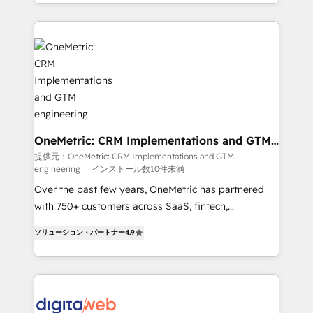
l'augmentation : l'IA là où elle crée de la valeur. Et
manufacturing teams. Trusted by leading enterprises
surtout : l'humain qui reste au centre. Parce que la
and fast growing scale ups including Sony, Rapyd,
vraie performance vient de l'intérieur. Act Inside.
Fiverr, XM Cyber, Bridgepointe Technologies, EMA
Stand Out.
Design Automation and Uptive. 📊 RevOps & data
architecture 🔗 CRM migrations & End to end
integrations 🤖 AI workflows & enrichment 📘 Team
enablement & company-wide adoption We create
HubSpot environments that teams use with
confidence and that leadership can rely on for
OneMetric: CRM Implementations and GTM
engineering
scalable revenue insights.
提供元：OneMetric: CRM Implementations and GTM
engineering
インストール数10件未満
Over the past few years, OneMetric has partnered
with 750+ customers across SaaS, fintech,
healthcare, real estate, and other industries. With
ソリューション・パートナー
4.9
150+ HubSpot-certified experts, we deliver scalable
solutions to complex GTM and RevOps challenges.
Our Expertise 🔹 Onboarding & Implementation:
Accredited HubSpot Partner, ensuring smooth setup
tailored to your GTM motion. 🔹 Migrations: Move