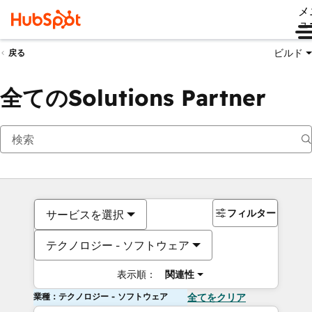
メ
ュ
ビルド
戻る
全てのSolutions Partner
フィルター
サービスを選択
テクノロジー - ソフトウェア
表示順：
関連性
業種：テクノロジー - ソフトウェア
全てをクリア