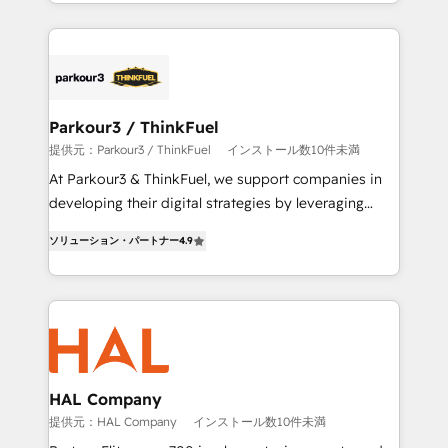
ecosystem as a reliable partner capable of delivering
Design With over 15 years of experience, we help
remarkable experiences for our most sophisticated
companies bridge the gap between marketing, sales,
clients.” - Brian Garvey, VP, Solutions Partner
and customer success through smart automation,
Program, HubSpot.
data hygiene, and tailored HubSpot solutions. Our
clients choose us because we blend the expertise of
a global consultancy with the care and agility of a
Parkour3 / ThinkFuel
boutique firm. At Triario, we’re big enough to deliver
提供元：Parkour3 / ThinkFuel
インストール数10件未満
but small enough to listen. Our Services: HubSpot
At Parkour3 & ThinkFuel, we support companies in
implementations & data migration Custom AI agents
developing their digital strategies by leveraging
Revenue Operations API integrations AI-ready
technologies and automating their marketing and
Website design Let’s turn your CRM into your growth
ソリューション・パートナー
4.9
sales processes to generate growth. Our offer spans
engine!
from Strategy to Operations. We specialize in CRM
onboarding and implementation, web design, sales
& marketing automation, and digital marketing. With
extensive experience working with tech companies
and manufacturers since 2002, we are committed to
empowering our clients and developing their
HAL Company
autonomy. Get to grips with HubSpot through
提供元：HAL Company
インストール数10件未満
guided implementation and seamless integration of