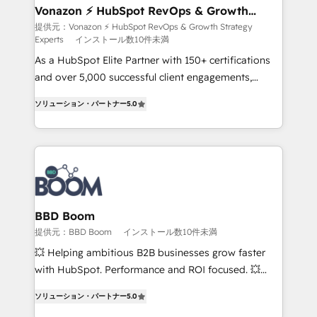
strategies that deliver impactful results. Our mission
Vonazon ⚡ HubSpot RevOps & Growth
Strategy Experts
is to empower you to unlock HubSpot’s full potential
提供元：Vonazon ⚡ HubSpot RevOps & Growth Strategy
Experts
インストール数10件未満
—faster. Through expert training, unmatched
responsiveness, and ongoing support, we equip
As a HubSpot Elite Partner with 150+ certifications
your team to adopt new systems with confidence
and over 5,000 successful client engagements,
and achieve a unified, data-driven approach to
Vonazon turns marketing complexity into
ソリューション・パートナー
5.0
customer engagement.
measurable, scalable growth. From onboarding to
enterprise-grade campaigns, our in-house team
builds scalable strategies that drive long-term
revenue. ⚙️ HubSpot Integration & Optimization •
Seamless CRM, CMS, and automation setup •
Complex platform migrations and data cleanups •
Custom APIs and third-party integrations 📈 End-to-
BBD Boom
End Revenue Acceleration • Lifecycle marketing and
提供元：BBD Boom
インストール数10件未満
pipeline growth programs • Sales enablement tools
💥 Helping ambitious B2B businesses grow faster
and CRM optimization • Retention strategies with
with HubSpot. Performance and ROI focused. 💥
customer journey mapping 🏅 Elite-Level HubSpot
BBD Boom is the HubSpot partner that can help you
Execution • 750+ onboardings and 2,000+
ソリューション・パートナー
5.0
to HubSpot Better. We work with your teams to
implementations • Deep expertise across marketing,