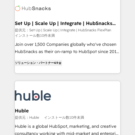
consultancy: onboarding, training, data migration -
HubSpot COS Performance Award 🏆2014 HubSpot
HubSpot development: websites, custom modules,
COS Design Award 🏆2013 HubSpot Marketplace
integrations - Marketing & sales solutions: digital
Provider of the Year 🏆2011 Became a HubSpot
marketing, advertising, campaigns, content and
Set Up | Scale Up | Integrate | HubSnacks
Partner 📆Founded in 1997
FlexPlan
design We connect people, data and technology to
提供元：Set Up | Scale Up | Integrate | HubSnacks FlexPlan
インストール数10件未満
improve customer experiences. With our bright
people, exciting ideas and can-do mentality, we
Join over 1,500 Companies globally who've chosen
ensure revenue growth on a daily basis. So tell us
HubSnacks as their on-ramp to HubSpot since 2014
your challenge; our passionate and growth driven
Simple pay-as-you-go plans that accelerate value...
ソリューション・パートナー
4.9
team of 100+ experts is ready for you! Driving digital
1️⃣ Set Up | Onboarding New or Check-fixing existing
growth | www.brightdigital.com
HubSpot portals 2️⃣ Scale Up | 100% HubSpot Task
Execution... Global 24/7 ... All Experts 3️⃣ Integrate |
your entire Tech Stack with Custom Integrations
Slash months from your API Integration project... ⬅️
Click "Contact Business" ⬅️ to access 150+ Kickstart
Integration templates that put HubSpot in the center
Huble
of your tech stack, syncing... 🛍️ Shopify or
提供元：Huble
インストール数10件未満
WooCommerce 💲 Stripe or Paypal 💰 Sage or
Huble is a global HubSpot, marketing, and creative
Netsuite 🤖 Google or Microsoft ✍️ DocuSign or
consultancy working with mid-market and enterprise