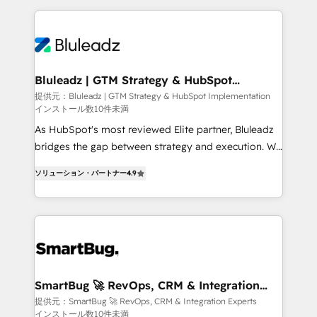
Breeze・Claude等をHubSpotと連携させ、役割定義・
Only then we architect solutions. The question is
運用ルール・成果指標まで含めて設計します。 3️⃣ 全社
never which features to activate, but which
DX × AI推進のPMO伴走支援 複数部門をまたぐDX×AI変
outcomes to deliver. -SYSTEM INTEGRATION-
革を、構想から実装・定着までPMOとして主導。「設
Connectors, workflows, and data architectures that
定の代行ではなく、設計の責任」を引き受け、部門横断
make HubSpot the operational hub, integrated with
Bluleadz | GTM Strategy & HubSpot
の統合・浸透・変革管理を実行します。 ▸ CMS戦略設
Implementation
SAP, Microsoft Dynamics, custom ERPs, and any
提供元：Bluleadz | GTM Strategy & HubSpot Implementation
計・構築：リード獲得・CVR・SEOを前提にした情報設
インストール数10件未満
enterprise platform. Proprietary apps extend
計・導線設計・テンプレート設計をContent Hubで一体
HubSpot beyond standard configurations. -AI-
As HubSpot's most reviewed Elite partner, Bluleadz
提供。 ▸ 既存CRM・MAからの移行支援：Salesforce・
FIRST- AI across customer-facing operations to
bridges the gap between strategy and execution. We
Marketo・Pardot等からの移行、カスタム設計、履歴
accelerate decisions, streamline processes, and
don't just "set up tools" — we install the GTM
データ移行と活用設計まで。 ▸ AEO対応：ChatGPT・
ソリューション・パートナー
4.9
unlock efficiency at scale. From predictive
Operating System (GTM OS) to align your leadership
Perplexity等のAI検索からの流入・引用を前提にコンテ
intelligence to conversational AI, we turn data into
and engineer a portal that drives predictable
ンツとサイト構造を最適化。 🏆 なぜ100incを選ぶの
action and automation into competitive advantage.
revenue velocity. 🚀 GTM Strategy & Alignment
か？ ✓ HubSpot Eliteパートナー認定 ✓ HubSpotアワ
✦ 150+ implementations ✦ 100+ certifications ✦ 7
Workshops & Sprints: Identify "Valleys of Death"
ード受賞・HUGリーダー ✓ ISO27001:2022 /
accreditations
stalling growth. Fix your ICP, Math, and Story to stop
ISO9001:2015 取得 ✓ 400社以上の導入実績 ✓
"accelerating a mess." ⚙️ Elite Engineering & AI
HubSpot大百科 出版 CRM・AI活用に関するご相談、現
Scalable Architecture: Zero-technical-debt setup
SmartBug 🚀 RevOps, CRM & Integration
状整理の壁打ちなど、構想段階からお気軽にお問い合わ
Experts
across all Hubs, validated by our 7 HubSpot
提供元：SmartBug 🚀 RevOps, CRM & Integration Experts
せください。
インストール数10件未満
Accreditations. AI-Powered RevOps: Breeze AI,