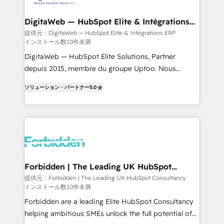
from other CRMs to HubSpot without data loss or
downtime. 🔹 RevOps Strategy: Align teams,
DigitaWeb — HubSpot Elite & Intégrations
ERP
processes, and data to drive revenue efficiency. 🔹
提供元：DigitaWeb — HubSpot Elite & Intégrations ERP
インストール数10件未満
Integrations: Connect HubSpot with your tech stack
for better adoption. 🔹 Custom Solutions: Build
DigitaWeb — HubSpot Elite Solutions, Partner
tailored apps, workflows, and configurations. We are
depuis 2015, membre du groupe Uptoo. Nous
SOC 2 Type II and ISO 27001 certified, reinforcing
aidons les ETI et PME B2B à unifier Marketing,
ソリューション・パートナー
5.0
our commitment to data security and compliance. At
Ventes et Service sur HubSpot grâce à la Revenue
OneMetric, we help revenue teams focus on the
Architecture : alignement des équipes, pipeline
OneMetric that matters most: revenue.
prévisible, croissance mesurable. 🔌 Intégrations
complexes : ERP (Divalto, Sage X3, Cegid, Pennylane,
Dynamics..), VOIP (Aircall, Ringover, Modjo), Shopify,
Oneflow. 💻 Développements custom : CRM UI
Extensions (React), Serverless Node.js, Custom
Forbidden | The Leading UK HubSpot
Consultancy
Objects, thèmes HubL, agents IA & Breeze AI. 🎯
提供元：Forbidden | The Leading UK HubSpot Consultancy
インストール数10件未満
Secteurs : Industrie, Distribution B2B, SaaS, Services
B2B, Immobilier, Viticulture, Finance. 🚀 Nos livrables
Forbidden are a leading Elite HubSpot Consultancy
: migration sécurisée, implémentation Marketing +
helping ambitious SMEs unlock the full potential of