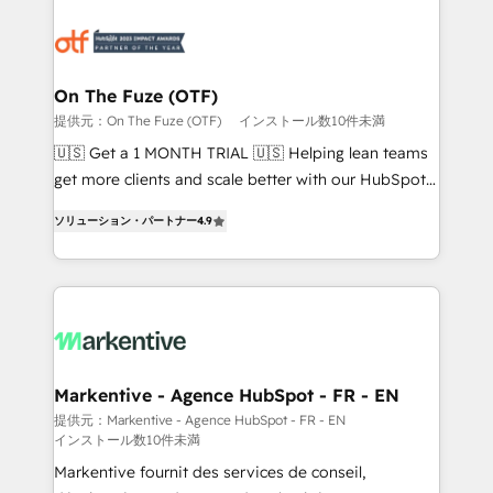
tailored to your business. Together, we unlock
results, fast. ⚙️CRM & RevOps: Align all Hubs to your
buyer journey for clean data, scalability, & reporting.
🎯Demand Gen & ABM: Drive pipeline with inbound,
On The Fuze (OTF)
ABM, AEO, SEO, & paid media. 👩‍💻Web Design:
提供元：On The Fuze (OTF)
インストール数10件未満
Build high-performing websites with UX, messaging,
🇺🇸 Get a 1 MONTH TRIAL 🇺🇸 Helping lean teams
& conversion strategy that drive results. 🤖AI
get more clients and scale better with our HubSpot
Strategy: Activate Breeze Agents, configure HubSpot
Consulting & 'Done For You' Services. 🚀 Who We
AI, & maximize AEO with tailored AI services. 🧩
ソリューション・パートナー
4.9
Work With 🚀 We help lean, growing companies: -
Integrations: Extend HubSpot with custom
Win more business - Reduce no-shows - Improve
integrations, hosting, & maintenance.
lead & deal conversion rates - Scale with less
headcount ...by using HubSpot's full capabilities. 🤓
What do you get? 🤓 Our client's are too busy to
learn the ins-and-outs of HubSpot. We give you a
Personal Consultant + Tech Team to handle the
Markentive - Agence HubSpot - FR - EN
heavy lifting of mapping out AND building your ideal
提供元：Markentive - Agence HubSpot - FR - EN
インストール数10件未満
system. + Get best practices and 'don't know what
you don't know' recommendations to maximize
Markentive fournit des services de conseil,