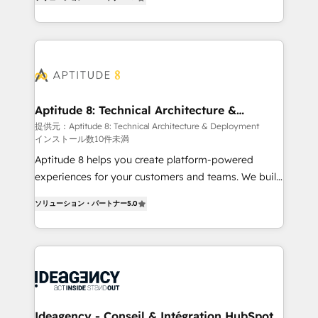
HubSpot dans votre organisation. Pour toute
l'intégration CRM et le développement des revenus
question technique ou besoin de structuration de
auprès de vos comptes existants. En France et à
votre projet HubSpot, contactez notre équipe pour
l'international, nous travaillons avec des ETI
un échange dédié.
ambitieuses, des grands groupes voulant aller au-
delà d’une simple transformation digitale et des
startups florissantes. Nos 3 grandes expertises sont :
➤ L’intégration de CRM et de méthodologie RevOps
Aptitude 8: Technical Architecture &
Deployment
pour aligner les équipes marketing, commerciales et
提供元：Aptitude 8: Technical Architecture & Deployment
インストール数10件未満
support client (data migration, synchronisation API,
audit et maintenance) ➤ La création de sites internet
Aptitude 8 helps you create platform-powered
de conversion qui transforment les visiteurs en
experiences for your customers and teams. We build
opportunités d'affaires ➤ La mise en place de
multi-hub solutions and orchestrate operations
ソリューション・パートナー
5.0
stratégies d'acquisition marketing (SEO, SEA,
across your entire tech stack. Aptitude 8 is trusted
inbound, automatisation marketing, ABM, IA,
by top brands such as Lenovo, Bluetooth,
emailing) Informations clés : - 10 ans d'expérience -
International Sports Sciences Association, SXSW,
100+ intégrations CRM HubSpot réussies - 40
Notion, Soundcloud, American Nurses Association,
experts conseil - 150 certifications HubSpot
Randstad, Uber Freight, and HubSpot itself. We have
cumulées
the largest technical consulting team of any HubSpot
partner and expertise across operational strategy,
Ideagency - Conseil & Intégration HubSpot