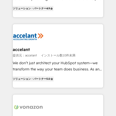
PandaDoc 🌐 Avalara or Quaderno HubSnacks holds
businesses. We go beyond implementation, shaping
the rare Advanced "Custom Integrations"
ソリューション・パートナー
4.9
the strategy, processes, and teams that turn
Accreditation, securely sync data across... 🔄 any
HubSpot into a genuine growth engine. Named
apps, in any direction. Stuck on your old CRM..?
HubSpot's Global Partner of the Year in 2024,
Migrate | seamlessly off your old CRM onto a clean
consistently ranked among their top 5 partners
new HubSpot portal with Advanced Website and
worldwide, and with over 15 years in the ecosystem,
CRM Migrations using our in-house "HubScrub" Tool.
Huble has built a track record that speaks for itself.
One company, one operating model, delivering
accelant
across offices and consulting teams in the UK, USA,
提供元：accelant
インストール数10件未満
Canada, Germany, France, Belgium, Singapore, and
We don’t just architect your HubSpot system—we
South Africa. Certified compliant with ISO/IEC
transform the way your team does business. As an
27001:2022 and ISO 9001:2015 across all seven
Elite HubSpot Solutions Partner, we specialize in
international offices and 175+ employees.
ソリューション・パートナー
5.0
creating tailored, end-to-end CRM solutions that
accelerate growth, improve operational efficiency,
and ensure faster time to value on HubSpot. What
sets us apart? Our people-centric approach. From
day one, our team takes the time to deeply
understand your unique needs, crafting custom