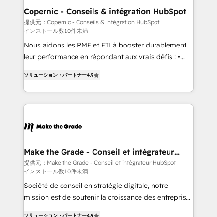
Different Because We're Built Different: - Secure:
Copernic - Conseils & intégration HubSpot
Soc2 compliant 🛡️ - Onboarding: Implementations
提供元：Copernic - Conseils & intégration HubSpot
インストール数10件未満
starting from $1,5k - Clay: Elite Studio Solutions
Partner 🤝 - Global: 75+ RPers across five continents
Nous aidons les PME et ETI à booster durablement
🌐 - Scale: Largest organically grown & fastest tiering
leur performance en répondant aux vrais défis : •
Elite HubSpot Partner 🪴 - CRM: More Sales Hub
Intégration de HubSpot avec d’autres outils (ERP,
ソリューション・パートナー
4.9
implementations than any other Partner 💻 -
téléphonie, etc.) • Alignement des équipes grâce à un
Salesforce: We convert SFDC addicts to HubSpot
outil et des données partagées • Amélioration de la
evangelists 🧡 Don't pick a marketing or technical
collecte et de l’analyse des données pour des
agency for a GTM engineer’s job. The choice is
décisions éclairées • Optimisation de l’efficacité et
yours. Start winning.
de la productivité des équipes Notre équipe de 30
consultants certifiés HubSpot aborde chaque projet
avec un engagement total, alignant processus
Make the Grade - Conseil et intégrateur
HubSpot
métiers et technologie, et guidant vos équipes à
提供元：Make the Grade - Conseil et intégrateur HubSpot
インストール数10件未満
travers le changement, tout en centrant vos objectifs
d’entreprise. Grâce à une méthodologie éprouvée
Société de conseil en stratégie digitale, notre
auprès de plus de 400 clients, nous comprenons
mission est de soutenir la croissance des entreprises
rapidement vos enjeux et intégrons parfaitement
B2B à travers l’acquisition de nouveaux clients,
ソリューション・パートナー
4.9