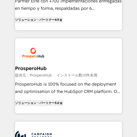
Partner Elite con +700 implementaciones entregadas
the CRM platform into your digital ecosystem. Would
en tiempo y forma, respaldadas por 6
you like support in deploying your inbound
acreditaciones de HubSpot y un equipo de 6
marketing strategy? We'll provide support tailored
ソリューション・パートナー
4.9
Certified Trainers avalados por HubSpot Academy.
to your needs and sales objectives. With 125+
Acompañamos a las empresas en cada etapa de su
certifications, we are part of the most certified
crecimiento integrando estrategia, tecnología y
Canadian agencies, and we both hold Onboarding
procesos comerciales para potenciar resultados
Accreditations. Based in Canada (coast to coast), our
reales. Nos caracterizamos por combinar excelencia
services are offered in both English & French.
técnica con una mirada estratégica a largo plazo.
ProsperoHub
提供元：ProsperoHub
インストール数10件未満
ProsperoHub is 100% focused on the deployment
and optimisation of the HubSpot CRM platform. Our
highly experienced team of solutions experts will
ソリューション・パートナー
5.0
ensure that you achieve maximum adoption and
ROI from your HubSpot investment. Use our
extensive HubSpot, sales, marketing, service and
integrations expertise to lead your team on their
HubSpot journey, design and implement your