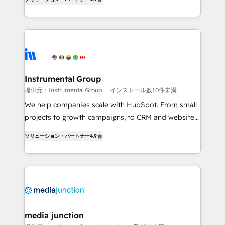
growing tech-enabler & facilitator, MakeWebBetter,
hands you the blend of HubSpot expertise &
eminent solutions & integrations. Trust us to
streamline your HubSpot experience. 🚀HubSpot
Elite Partners with 10+ years of HubSpot experience
🤝HubSpot Premier Integration partner 🤝Google
Premier Partner 2023 🌟5 HubSpot Accreditations 🌟
Instrumental Group
Won HubSpot Theme Challenge 2021 🌟INBOUND’19
提供元：Instrumental Group
インストール数10件未満
HubSpot Rising Star Why us? Harnessing the full
We help companies scale with HubSpot. From small
potential of the powerful HubSpot CRM. ✔️A team of
projects to growth campaigns, to CRM and websites.
HubSpot experts backed by over 10+ years of
Hire an agency that's experienced in every inch of
HubSpot experience ✔️Flexible pricing models —
ソリューション・パートナー
4.9
HubSpot and willing to work hand-in-hand with your
Hourly-fee (assigned one Dedicated HubSpot
team to simplify the complex and build a better
Admin); Monthly-fee (HubSpot Admin + Project
experience for your team and customers.
Manager); and Fixed Project Cost (as per
requirement). ✔️Helped over 25,000+ customers so
far with our HubSpot solutions. ✔️Bespoke apps &
on-demand bundle services. Connect with us today!
media junction