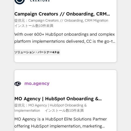
processes and skilfully bring your revenue
infrastructure to life. Our collaborative approach
Campaign Creators // Onboarding, CRM
Migration
keeps you in control whilst we plan and support the
提供元：Campaign Creators // Onboarding, CRM Migration
インストール数10件未満
route to your revenue goals. We have successfully
supported over 500 organisations with HubSpot
With over 600+ HubSpot onboardings and complex
implementation, optimisation, training, and
platform implementations delivered, CC is the go-to
adoption assurance. Our tried and tested Roadmap
Elite Solutions Partner for businesses ready to
ソリューション・パートナー
4.9
methodology will ensure that you receive the best
migrate, replatform, and scale smarter. We specialize
deployment experience possible. Whether you are
in high-impact CRM and CMS migrations and
new to HubSpot or seeking to turn around a poor
onboarding from platforms like Salesforce, NetSuite,
install, our team have the change management
Zoho, Pardot, Marketo, Microsoft Dynamics, Wix,
expertise to deliver the solutions you need.
WordPress and legacy CRMs, turning fragmented
systems into unified, growth-ready HubSpot
architectures that accelerate revenue operations and
MO Agency | HubSpot Onboarding &
Implementation
performance. - Multi-object CRM migration, cleanup,
提供元：MO Agency | HubSpot Onboarding &
Implementation
インストール数10件未満
and implementation. - Pre-built and custom
integrations across your full tech stack. - Custom
MO Agency is a HubSpot Elite Solutions Partner
object setup, CMS builds, and full-funnel automation.
offering HubSpot implementation, marketing