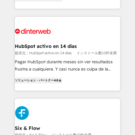
is there for you to: - Grow revenue, and run your
maximise their return from digital and fuel their
business more efficiently - Build stronger
growth. We modernise platforms, streamline
relationships with customers - Make better
operations that are causing inefficiencies, improve
decisions with data - Find a new voice and reach
customer experiences, integrate systems, and
more people - Get the most out of your HubSpot
supercharge revenue operations Key services: • CRM
investment
Implementation • Systems Integration • Digital
Transformation / Web Development • RevOps &
HubSpot activo en 14 días
Sales Consulting • Marketing Automation What
提供元：HubSpot activo en 14 días
インストール数10件未満
makes us different? 🚀 Top 0.5% of global HubSpot
Pagar HubSpot durante meses sin ver resultados
agencies ⚙️ The strongest technical ability and
frustra a cualquiera. Y casi nunca es culpa de la
integration capabilities 💼 Consultative, long-term
herramienta: es del enfoque con el que se
partners who will embed ourselves into your
ソリューション・パートナー
4.8
implementó. Trabajamos con un catálogo de +80
business, processes and systems 🏢 We specialise in
casos de uso: cada uno resuelve un problema
working with mid-market and enterprise
concreto de tu operación en HubSpot. La entrega
organisations, global organisations and those with
toma de 1 a 3 semanas por caso, abordamos varios
complex use cases 🏆 CRM Implementation,
en paralelo cuando tiene sentido, y siempre
Platform Enablement, Custom Integration and
confirmamos resultados antes de seguir avanzando.
Onboarding Accredited 🔐 ISO27001 & ISO9001
Empiezas a ver resultados antes de que termine el
Six & Flow
Certified
mes. 🏆 HubSpot Partner of the Year 2022, máximo
提供元：Six & Flow
インストール数10件未満