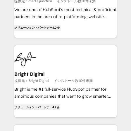
提供元：media junction
インストール数10件未満
We are one of HubSpot's most technical & proficient
partners in the area of re-platforming, website
design & development. We specialize in multi-hub
ソリューション・パートナー
5.0
implementations for mid-market & enterprise
companies. We are woman-owned, powered by
coffee, and we ❤️ dogs. We produce award-winning
work for our clients. 🏆2023 Technical Expertise
Impact Award 🏆2022 Technical Expertise Impact
Award 🏆2022 Platform Migration Excellence Impact
Award 🏆2020 Elite Solutions Partner 🏆2019
Bright Digital
Integrations HubSpot Impact Award 🏆2019
提供元：Bright Digital
インストール数10件未満
Marketing Enablement HubSpot Impact Award 🏆
Bright is the #1 full-service HubSpot partner for
2018 Website Design HubSpot Impact Award 🏆2017
ambitious companies that want to grow smarter.
Website Design HubSpot Impact Award 🏆2016
From HubSpot onboarding, to training, from
Growth-Driven Design Agency of the Year 🏆2016
ソリューション・パートナー
4.9
developing a new website to lead generation and
Sales Enablement HubSpot Impact Award 🏆2015
digital marketing; we do it all (and with great
Growth-Driven Design Agency of the Year 🏆2015
results)! In short, our services include: - HubSpot
Became the 5th Agency to reach Diamond 🏆2014