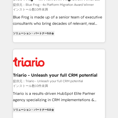
Winner
team (50+), we work with reputable companies in
提供元：Blue Frog - 4x Platform Migration Award Winner
インストール数10件未満
B2B sectors such as manufacturing, SaaS and
business services. We prepare a customized
Blue Frog is made up of a senior team of executive
business case that demonstrates the value and
consultants who bring decades of relevant, real
impact of your digital transformation, including a
world experience to our client engagements. "Blue
ソリューション・パートナー
5.0
detailed financial rationale with a focus on ROI and
Frog is a top, trusted partner in HubSpot's
TCO. As a trusted extension of your team, we
ecosystem for a reason. Their team brings over a
believe in the power of partnership. Together, we
decade of experience to the table, along with deep
embark on a transformational journey that sets your
knowledge of the HubSpot platform and strategies
business up for long-term success. Unlock your
for driving growth. They are committed to helping
business. If not now, when?
our customers grow and finding solutions that fit
their unique business needs. We are thrilled to have
Triario - Unleash your full CRM potential
Blue Frog in the HubSpot ecosystem leading the
提供元：Triario - Unleash your full CRM potential
インストール数10件未満
way for customers!" - Yamini Rangan, CEO of
HubSpot “Our experience with the team at Blue Frog
Triario is a results-driven HubSpot Elite Partner
has been nothing short of extraordinary. Their years
agency specializing in CRM implementations &
of experience and quality of skilled staff has earned
migrations, Revenue Operations, Custom
ソリューション・パートナー
5.0
them a trusted reputation within the HubSpot
Integrations, Custom AI agents and AI-ready Website