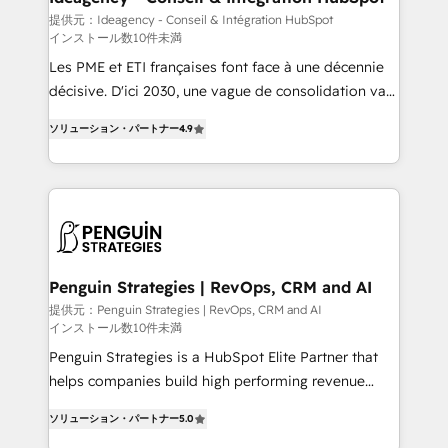
business-first process building, system integration,
提供元：Ideagency - Conseil & Intégration HubSpot
インストール数10件未満
custom development, and extensibility. When you
work with Aptitude 8, you get a team – not an
Les PME et ETI françaises font face à une décennie
individual – with embedded consulting, strategy,
décisive. D'ici 2030, une vague de consolidation va
development, and project management. We have
recomposer le marché. Seules survivront les
ソリューション・パートナー
4.9
100% US-based, FTE team members. We offer
entreprises qui auront réussi leur transformation. Le
project-based and managed services engagements
problème ? 58% des dirigeants savent que l'IA est
that include new HubSpot implementations,
vitale pour leur survie. Mais 57% n'ont aucune
migrations from other platforms, systems
stratégie. Et 43% ne maîtrisent même pas leurs
integration, extensibility, custom development, and
données. C'est le paradoxe français : conscience
ongoing RevOps support.
totale, action nulle. La solution s'appelle l'Entreprise
Augmentée. Ce n'est pas une entreprise qui utilise
Penguin Strategies | RevOps, CRM and AI
l'IA. C'est une organisation qui a réussi la symbiose
提供元：Penguin Strategies | RevOps, CRM and AI
インストール数10件未満
entre l'expertise humaine et l'intelligence artificielle.
Pas pour remplacer l'humain, mais pour l'augmenter.
Penguin Strategies is a HubSpot Elite Partner that
Chez Ideagency, nous accompagnons cette
helps companies build high performing revenue
transformation. D'abord les fondations : des
operations across complex sales cycles, multi
ソリューション・パートナー
5.0
données unifiées, des processus alignés. Ensuite
system environments and global SaaS or