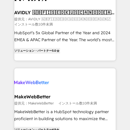
Franchises - Professional Services - And more! How
we help: ✔️ Full HubSpot implementations and portal
AVIDLY 🇬🇧🇫🇮🇸🇪🇩🇰🇺🇸🇨🇦🇳🇴🇩🇪🇦🇺
🇳🇿
optimization ✔️ Data migrations, CRM architecture,
提供元：AVIDLY 🇬🇧🇫🇮🇸🇪🇩🇰🇺🇸🇨🇦🇳🇴🇩🇪🇦🇺🇳🇿
インストール数10件未満
and reporting foundations ✔️ Custom integrations
and workflow automation ✔️ User adoption
HubSpot’s 5x Global Partner of the Year and 2024
programs, training, and enablement Through project-
EMEA & APAC Partner of the Year. The world’s most
based engagements and ongoing RevOps
experienced and fully accredited HubSpot Solutions
ソリューション・パートナー
5.0
partnerships, we guide organizations through the
Partner. 🚀 With 2,750+ HubSpot projects delivered
revenue maturity model - delivering the right
and 370+ specialists across EMEA, APAC and NAM,
improvements at the right time so operations
we de-risk complex CRM programmes and
evolve strategically and sustainably as the business
accelerate ROI across every HubSpot Hub. 🧭 From
grows.
multi-region migrations to AI-powered automation,
we turn complexity into clarity, human at global
scale. 🏆 HubSpot’s CEO called us “the partner of the
MakeWebBetter
future.” Others agree it is proof of trust built through
提供元：MakeWebBetter
インストール数10件未満
measurable impact.
MakeWebBetter is a HubSpot technology partner
proficient in building solutions to maximize the
operational efficiency of HubSpot. The fastest-
ソリューション・パートナー
4.9