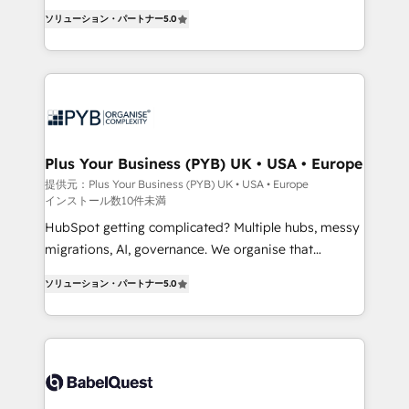
- Dashboards, lifecycle campaigns, and lead
automation, CRM and RevOps consulting, B2B SEO,
ソリューション・パートナー
5.0
nurturing sequences. - Cross-hub setup across
paid media, content marketing, AEO and GEO (AI
Marketing, Sales, Operations, and Service Hubs. -
search optimisation), and HubSpot Content Hub and
Ongoing optimization, managed support, and
WordPress development. We work with enterprise
scalable retainers. Let’s make HubSpot your most
and growth-led companies across technology,
powerful growth engine. Built to convert, scale, and
professional services, financial services and
drive results.
industrial sectors. Offices in Johannesburg, Cape
Town, Dubai & London. 500+ HubSpot CRM
Plus Your Business (PYB) UK • USA • Europe
implementations delivered. AI visibility coverage
提供元：Plus Your Business (PYB) UK • USA • Europe
インストール数10件未満
across ChatGPT, Claude, Perplexity, Gemini and
Google AI Overviews. HubSpot Impact Award -
HubSpot getting complicated? Multiple hubs, messy
Customer First HubSpot Impact Award - Integrations
migrations, AI, governance. We organise that
Innovation HubSpot Impact Award - Platform
complexity, so your team can put HubSpot to work...
ソリューション・パートナー
5.0
Migration Excellence HubSpot Impact Award -
Welcome to our Profile! We help with: • CRM
Platform Excellence 40+ full-time HubSpot
implementation, reports, workflows, and team
professionals. 100s of certifications and
training • CRM migration from Salesforce, Pipedrive,
accreditations with HubSpot.
Dynamics and others • Technical projects including
custom API integrations • AI governance for
HubSpot-centred operations A little about us: •