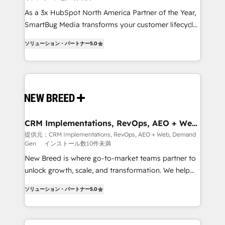
custom AI agents, and high-integrity migrations for
As a 3x HubSpot North America Partner of the Year,
total reporting clarity. Security & Compliance: SOC 2
SmartBug Media transforms your customer lifecycle
Type I and HIPAA attested for enterprise-grade data
into a revenue engine. Our unified ecosystem
ソリューション・パートナー
5.0
security. 🏆 Why Bluleadz? GTM OS Partner | 16+
includes specialized divisions Globalia (AI &
Years Experience | 1,000+ Five-Star Reviews
Software) and Point Success Media (Paid Media),
making this the official home for all three brands. 🔄
Implementation & Integration - Seamless migrations
and system integrations powered by Globalia’s
technical development team. - 19 HubSpot-certified
trainers to drive platform adoption. 📈 Revenue
CRM Implementations, RevOps, AEO + Web,
Demand Gen
Generation - Full-funnel marketing and high-
提供元：CRM Implementations, RevOps, AEO + Web, Demand
Gen
インストール数10件未満
performance advertising via Point Success Media. -
Expert deployment of Breeze AI and custom agents
New Breed is where go-to-market teams partner to
to automate growth. 🏆 Elite Excellence - 8 platform
unlock growth, scale, and transformation. We help
accreditations and deep HIPAA-compliance
companies activate HubSpot’s AI-powered
ソリューション・パートナー
5.0
expertise. - A team of 250+ experts dedicated to
customer platform and operationalize HubSpot’s
your resilient growth.
Loop Marketing framework through expert-led
services, smart agents, and purpose-built apps,