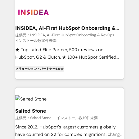
INSIDEA, AI-First HubSpot Onboarding &
RevOps
提供元：INSIDEA, AI-First HubSpot Onboarding & RevOps
インストール数10件未満
★ Top-rated Elite Partner, 500+ reviews on
HubSpot, G2 & Clutch. ★ 100+ HubSpot Certified
Experts & Trainers across the team ★ 1,500+
ソリューション・パートナー
5.0
implementations across five continents ★ AI-First,
RevOps-led, Onboarding obsessed ★ Company of
the Year 2024/25 INSIDEA helps growing companies
turn HubSpot into a revenue engine. We onboard
your team, migrate your data, and build AI-powered
workflows that drive adoption from week one, in
Salted Stone
your time zone. What we do ➤ Onboarding: Live in
提供元：Salted Stone
インストール数10件未満
weeks, with workflows built around your business,
Since 2012, HubSpot’s largest customers globally
not a template. ➤ Migration: Move from any legacy
have counted on S2 for complex migrations, change