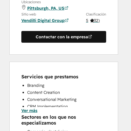
Ubicaciones
Pittsburgh, PA, US
Sitio web
Clasificación
Vendilli Digital Group
5
(
32
)
Contactar con la empresa
Servicios que prestamos
Branding
Content Creation
Conversational Marketing
CRM Implementation
Ver más
CRM Migration
Sectores en los que nos
Custom API Integrations
especializamos
Customer Marketing