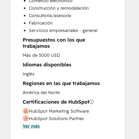
Comercio electrónico
Customer Success Training
Construcción y remodelación
Customer Survey and Analysis
Consultoría/asesoría
Email Marketing
Fabricación
Full Inbound Marketing Services
Servicios empresariales - general
Help Desk Implementation
Presupuestos con los que
HubSpot Onboarding
trabajamos
Paid Advertising
Más de 5000 USD
Public Relations
Sales and Marketing Alignment
Idiomas disponibles
Sales Coaching and Training
Inglés
Sales Enablement
Regiones en las que trabajamos
Search Engine Optimization
América del Norte
Social Media
Video Production
Certificaciones de HubSpot
Website Design
HubSpot Marketing Software
Website Development
HubSpot Solutions Partner
Website Migration
Ver más