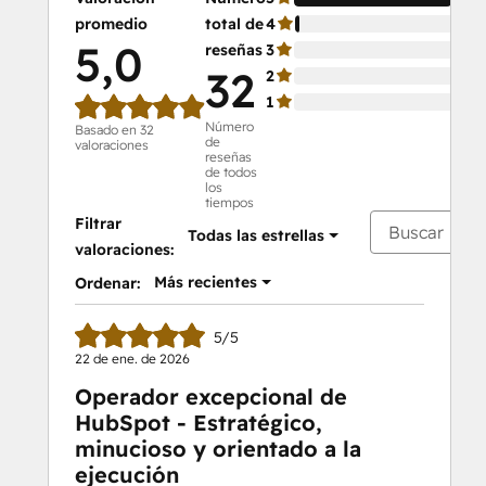
promedio
total de
4
3 
5,0
reseñas
3
0 
32
2
0 
1
0 
Número
Basado en 32
de
valoraciones
reseñas
de todos
los
tiempos
Filtrar
Todas las estrellas
valoraciones:
Más recientes
Ordenar:
5/5
22 de ene. de 2026
Operador excepcional de
HubSpot - Estratégico,
minucioso y orientado a la
ejecución