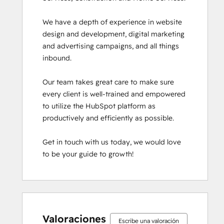
We have a depth of experience in website 
design and development, digital marketing 
and advertising campaigns, and all things 
inbound.

Our team takes great care to make sure 
every client is well-trained and empowered 
to utilize the HubSpot platform as 
productively and efficiently as possible.

Get in touch with us today, we would love 
to be your guide to growth!
0%
0%
0%
3%
97%
0%
0%
0%
3%
97%
completo
completo
completo
completo
completo
completo
completo
completo
completo
completo
Valoraciones
Escribe una valoración