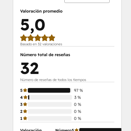
Valoración promedio
5,0
Basado en 32 valoraciones
Número total de reseñas
32
Número de reseñas de todos los tiempos
5
97 %
4
3 %
3
0 %
2
0 %
1
0 %
Valoración
Número
5
97