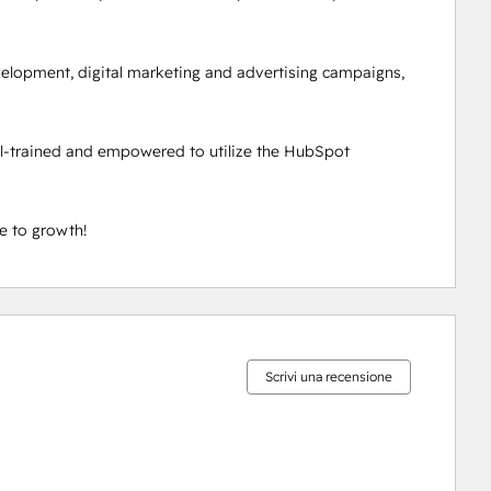
lopment, digital marketing and advertising campaigns, 
ll-trained and empowered to utilize the HubSpot 
e to growth!
Percentuale
Percentuale
Percentuale
Percentuale
Percentuale
completamento:
completamento:
completamento:
completamento:
completamento:
0%
0%
0%
3%
97%
Scrivi una recensione