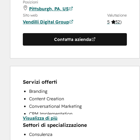
Posizioni
Pittsburgh, PA, US
Sito web
Valutazione
Vendilli Digital Group
5
(
32
)
Contatta azienda
Servizi offerti
Branding
Content Creation
Conversational Marketing
CRM Implementation
Visualizza di più
CRM Migration
Settori di specializzazione
Custom API Integrations
Consulenza
Customer Marketing