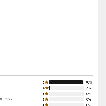
5
97%
4
3%
3
0%
ti i tempi
2
0%
1
0%