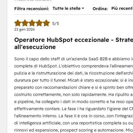
Tutte le stelle
Più recent
Filtra recensioni:
Ordina:
5/5
22 gen 2026
Operatore HubSpot eccezionale - Strate
all'esecuzione
Sono il capo dello staff di un'azienda SaaS B2B e abbiamo in
completa di HubSpot. L'obiettivo comprendeva l'allineament
pulizia e la ristrutturazione dei dati, la ricostruzione dell'arc
duratura per tutto il funnel. Micah è stato eccezionale: si è 
preparato con raccomandazioni chiare e si è spinto ben oltre l
costruito correttamente, non solo rapidamente. Ha ripulito an
e pipeline, ha collegato i dati in modo corretto e ha reso o
effettivamente contare. La fase I ha riguardato l'igiene del CRM
l'allineamento interno. La fase II è ora in corso, con l'integra
di intelligenza artificiale, con una reportistica completa su 
rinnovi ed espansione, prospect scoring e automazione. Mic