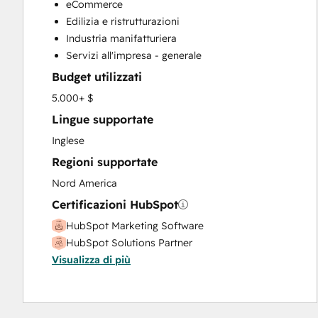
eCommerce
Customer Success Training
Edilizia e ristrutturazioni
Customer Survey and Analysis
Industria manifatturiera
Email Marketing
Servizi all'impresa - generale
Full Inbound Marketing Services
Budget utilizzati
Help Desk Implementation
HubSpot Onboarding
5.000+ $
Paid Advertising
Lingue supportate
Public Relations
Inglese
Sales and Marketing Alignment
Regioni supportate
Sales Coaching and Training
Sales Enablement
Nord America
Search Engine Optimization
Certificazioni HubSpot
Social Media
HubSpot Marketing Software
Video Production
HubSpot Solutions Partner
Website Design
Visualizza di più
Website Development
Website Migration