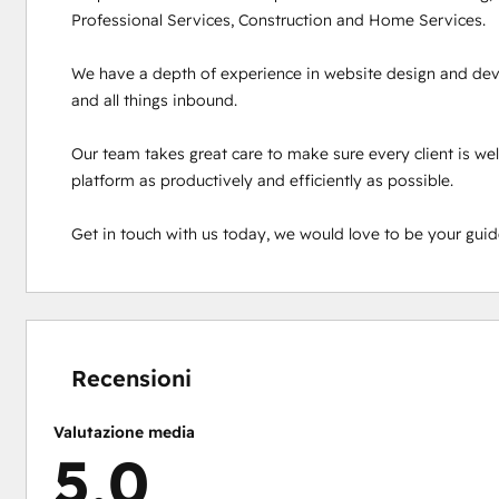
Professional Services, Construction and Home Services.

We have a depth of experience in website design and deve
and all things inbound.

Our team takes great care to make sure every client is we
platform as productively and efficiently as possible.

Get in touch with us today, we would love to be your guid
Percentuale
Percentuale
Percentuale
Percentuale
Percentuale
completamento:
completamento:
completamento:
completamento:
completamento:
0%
0%
0%
3%
97%
Recensioni
Valutazione media
5,0