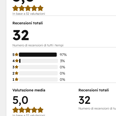
In base a 32 valutazioni
Recensioni totali
32
Numero di recensioni di tutti i tempi
5
97%
4
3%
3
0%
2
0%
1
0%
Valutazione media
Recensioni totali
5,0
32
Numero di recensioni di tut
In base a 32 valutazioni