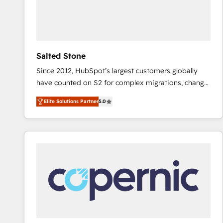
Salted Stone
Since 2012, HubSpot’s largest customers globally
have counted on S2 for complex migrations, change
management, systems integration, and creative
Elite Solutions Partner
5.0
solutions that deliver measurable impact and
transform brand experiences As one of the few full-
service creative agencies in the HubSpot
ecosystem, we blend strategy, technology, & award-
winning design to build scalable, globally
regionalized HubSpot websites, integrated
marketing campaigns, & RevOps frameworks that
fuel long-term success We connect the entire
customer lifecycle through seamless integrations,
ensure long-term adoption with change-