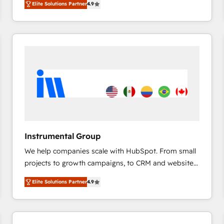
Elite Solutions Partner
4.9
marketing automation, Growth, Revops, CRM et
webdesign. Markentive is both a consulting firm, a
digital agency and an integrator. With over 115
experts in marketing automation, growth, revops,
CRM and webdesign (We focus on EMEA - USA
customers).
Instrumental Group
We help companies scale with HubSpot. From small
projects to growth campaigns, to CRM and websites.
Hire an agency that's experienced in every inch of
Elite Solutions Partner
4.9
HubSpot and willing to work hand-in-hand with your
team to simplify the complex and build a better
experience for your team and customers.