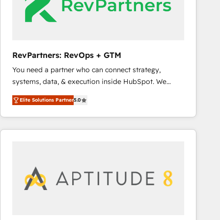
RevPartners: RevOps + GTM
You need a partner who can connect strategy,
systems, data, & execution inside HubSpot. We
bridge the gap where most agencies fall short by
Elite Solutions Partner
5.0
combining GTM strategy with technical execution to
solve the right problem with the right solution. As the
only firm in the world to hold Elite Partner
Accreditations with both HubSpot and Clay, our
clients gain a unique advantage in CRM architecture,
pipeline generation, data intelligence, and go-to-
market execution. Why B2B Businesses Choose RP: -
Secure: Soc2 compliant 🛡️ - Pricing: Implementations
starting at $1,5k 💵 - Speed: Launch in 14 days ⚡ -
Global: 75+ RPers across five continents 🌐 - Scale: