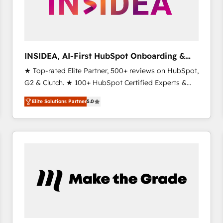
INSIDEA, AI-First HubSpot Onboarding &
RevOps
★ Top-rated Elite Partner, 500+ reviews on HubSpot,
G2 & Clutch. ★ 100+ HubSpot Certified Experts &
Trainers across the team ★ 1,500+ implementations
Elite Solutions Partner
5.0
across five continents ★ AI-First, RevOps-led,
Onboarding obsessed ★ Company of the Year
2024/25 INSIDEA helps growing companies turn
HubSpot into a revenue engine. We onboard your
team, migrate your data, and build AI-powered
workflows that drive adoption from week one, in
your time zone. What we do ➤ Onboarding: Live in
weeks, with workflows built around your business,
not a template. ➤ Migration: Move from any legacy
CRM. Zero downtime, full data integrity. ➤