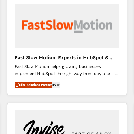
accelerate ROI across every HubSpot Hub. 🧭 From
multi-region migrations to AI-powered automation,
we turn complexity into clarity, human at global
scale. 🏆 HubSpot’s CEO called us “the partner of the
future.” Others agree it is proof of trust built through
measurable impact.
Fast Slow Motion: Experts in HubSpot &
Salesforce
Fast Slow Motion helps growing businesses
implement HubSpot the right way from day one —
with the flexibility to scale as complexity increases.
Elite Solutions Partner
4.9
Highly certified in both HubSpot and Salesforce, we
bring deep experience in CRM implementation,
integrations, and data migration across modern
business systems. Built to serve growing mid-
market and enterprise organizations, our team
combines strong technical execution with real
business perspective. Many of our consultants have