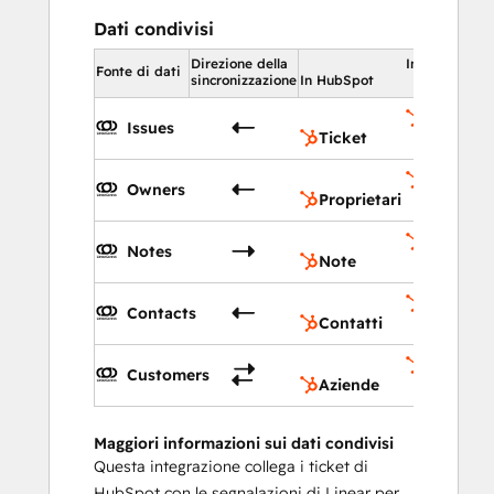
Dati condivisi
Direzione della
In HubSpot
Fonte di dati
sincronizzazione
In HubSpot
Ticket
Issues
Ticket
Proprieta
Owners
Proprietari
Note
Notes
Note
Contatti
Contacts
Contatti
Aziende
Customers
Aziende
Maggiori informazioni sui dati condivisi
Questa integrazione collega i ticket di
HubSpot con le segnalazioni di Linear per