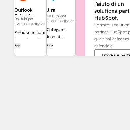
l'aiuto di un
Outlook
Jira
solutions par
Calendar
Da HubSpot
HubSpot.
Da HubSpot
9.000 installazioni
136.600 installazioni
Connetti i solution
Collegare i
partner HubSpot 
Prenota riunioni
team di
qualsiasi esigenza
in modo rapido
assistenza e
aziendale.
App
App
e semplice con
sviluppo per
HubSpot e
Trova un part
risolvere più
Calendario
rapidamente i
Outlook.
problemi dei
clienti