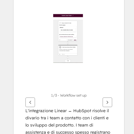
tasti
Freccia
per
vedere
gli
altri
articoli
1/3 - Workflow set up
L'integrazione Linear ↔ HubSpot risolve il 
divario tra i team a contatto con i clienti e 
lo sviluppo del prodotto. I team di 
assistenza e di successo spesso registrano 