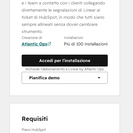
e i team a contatto con i clienti collegando
direttamente le segnalazioni di Linear ai
ticket di HubSpot, in modo che tutti siano
sempre allineati senza dover cambiare
strumento.
Creazione di
Installazioni
Atlantic Ops
PIù di 100 installazioni
Accedi per l'installazione
Richiede l'abbonamento a Linear by Atlantic Ops
Pianifica demo
Requisiti
Piano HubSpot