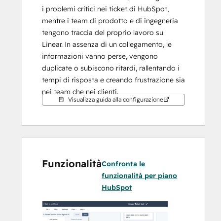
i problemi critici nei ticket di HubSpot, 
mentre i team di prodotto e di ingegneria 
tengono traccia del proprio lavoro su 
Linear. In assenza di un collegamento, le 
informazioni vanno perse, vengono 
duplicate o subiscono ritardi, rallentando i 
tempi di risposta e creando frustrazione sia 
nei team che nei clienti.
Visualizza guida alla configurazione
Questa app elimina tale divario 
consentendo agli utenti di HubSpot di 
creare o collegare problemi Linear 
direttamente dai ticket, mantenere 
Funzionalità
sincronizzati gli stati e le assegnazioni su 
Confronta le
entrambi i sistemi e fornire visibilità 
funzionalità per piano
sull’avanzamento dei problemi senza 
HubSpot
costringere i team a passare da uno 
strumento all’altro. Unificando i flussi di 