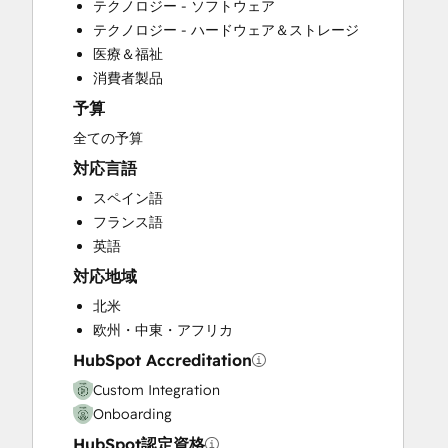
テクノロジー - ソフトウェア
Knowledge Base Development
テクノロジー - ハードウェア＆ストレージ
Marketing Hub Enterprise Onboarding
医療＆福祉
Marketing Hub Professional Onboarding
消費者製品
Programmable Automation
予算
Revenue Hub Implementation
Sales Hub Enterprise Onboarding
全ての予算
Sales Hub Professional Onboarding
対応言語
Service Hub Enterprise Onboarding
スペイン語
Service Hub Professional Onboarding
フランス語
英語
対応地域
北米
欧州・中東・アフリカ
HubSpot Accreditation
Custom Integration
Onboarding
HubSpot認定資格