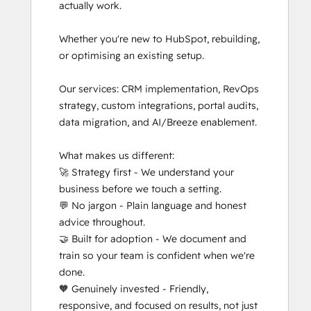
actually work.

Inbound Sales
Integrating With HubSpot I: Foundations
Whether you're new to HubSpot, rebuilding, 
Objectives-Based Onboarding
or optimising an existing setup.

Platform Consulting
Revenue Operations
Our services: CRM implementation, RevOps 
RevOps Bootcamp
strategy, custom integrations, portal audits, 
Salesforce Integration Certification
data migration, and AI/Breeze enablement.

SEO
SEO II
What makes us different:

Service Hub Software
🚀 Strategy first - We understand your 
Super Admin Bootcamp
business before we touch a setting.

💬 No jargon - Plain language and honest 
advice throughout.

🤝 Built for adoption - We document and 
train so your team is confident when we're 
done.

🧡 Genuinely invested - Friendly, 
responsive, and focused on results, not just 