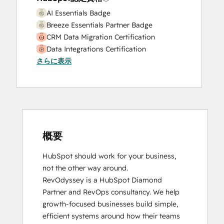
AI Essentials Badge
Breeze Essentials Partner Badge
CRM Data Migration Certification
Data Integrations Certification
さらに表示
HubSpot Architecture I: Data Models and
APIs
HubSpot CMS for Developers II
HubSpot Content Hub Software
HubSpot Implementation for Partners
HubSpot Marketing Hub Software
Certification
概要
HubSpot Reporting
HubSpot should work for your business, 
HubSpot Sales Hub Software
not the other way around.

Certification
RevOdyssey is a HubSpot Diamond 
HubSpot Solutions Partner
Partner and RevOps consultancy. We help 
HubSpot Trainer Certification
growth-focused businesses build simple, 
Inbound
efficient systems around how their teams 
Inbound Marketing