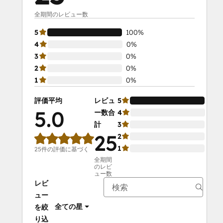
全期間のレビュー数
5
100%
4
0%
3
0%
2
0%
1
0%
評価平均
レビュ
5
100
5.0
ー数合
4
0%
計
3
0%
25
2
0%
1
0%
25件の評価に基づく
全期間
のレビ
ュー数
レビ
ュー
全ての星
を絞
り込