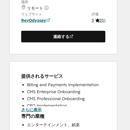
場所
リモート
ウェブサイト
評価
RevOdyssey
5
(
25
)
連絡する
提供されるサービス
Billing and Payments Implementation
CMS Enterprise Onboarding
CMS Professional Onboarding
CPQ Implementation
さらに表示
Customer Survey and Analysis
専門の業種
HubSpot Academy Guided Onboarding
エンターテインメント、娯楽
HubSpot Onboarding