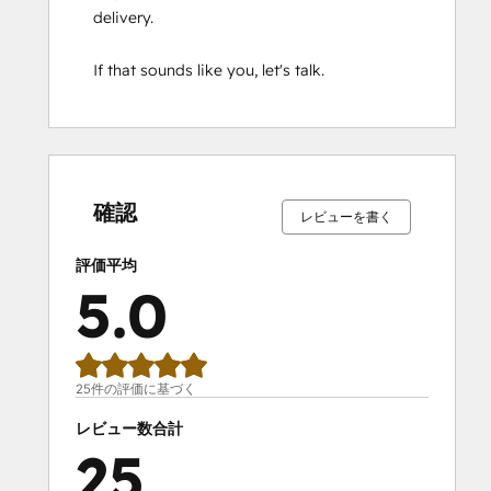
delivery.

If that sounds like you, let's talk.
0%
0%
0%
0%
100%
0%
0%
0%
0%
100%
完
完
完
完
完
完
完
完
完
完
了
了
了
了
了
了
了
了
了
了
確認
レビューを書く
評価平均
5.0
25件の評価に基づく
レビュー数合計
25