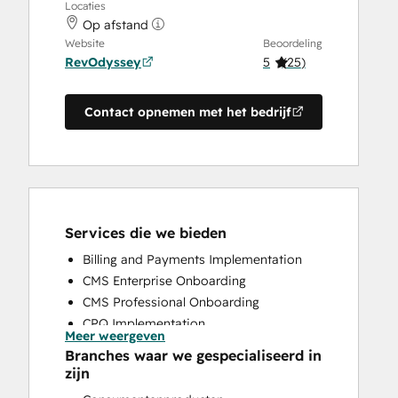
Locaties
Op afstand
Website
Beoordeling
RevOdyssey
5
(
25
)
Contact opnemen met het bedrijf
Services die we bieden
Billing and Payments Implementation
CMS Enterprise Onboarding
CMS Professional Onboarding
CPQ Implementation
Meer weergeven
Customer Survey and Analysis
Branches waar we gespecialiseerd in
HubSpot Academy Guided Onboarding
zijn
HubSpot Onboarding