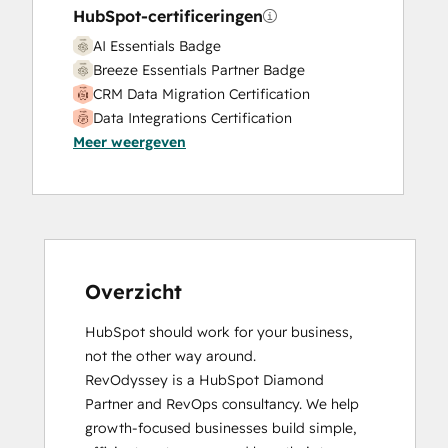
HubSpot-certificeringen
AI Essentials Badge
Breeze Essentials Partner Badge
CRM Data Migration Certification
Data Integrations Certification
Meer weergeven
HubSpot Architecture I: Data Models and
APIs
HubSpot CMS for Developers II
HubSpot Content Hub Software
HubSpot Implementation for Partners
HubSpot Marketing Hub Software
Certification
Overzicht
HubSpot Reporting
HubSpot should work for your business, 
HubSpot Sales Hub Software
not the other way around.

Certification
RevOdyssey is a HubSpot Diamond 
HubSpot Solutions Partner
Partner and RevOps consultancy. We help 
HubSpot Trainer Certification
growth-focused businesses build simple, 
Inbound