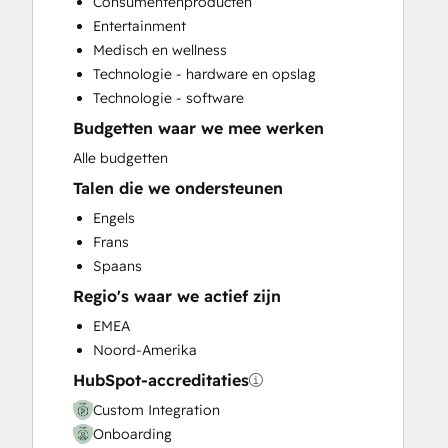
Consumentenproducten
Knowledge Base Development
Entertainment
Marketing Hub Enterprise Onboarding
Medisch en wellness
Marketing Hub Professional Onboarding
Technologie - hardware en opslag
Programmable Automation
Technologie - software
Revenue Hub Implementation
Budgetten waar we mee werken
Sales Hub Enterprise Onboarding
Sales Hub Professional Onboarding
Alle budgetten
Service Hub Enterprise Onboarding
Talen die we ondersteunen
Service Hub Professional Onboarding
Engels
Frans
Spaans
Regio's waar we actief zijn
EMEA
Noord-Amerika
HubSpot-accreditaties
Custom Integration
Onboarding