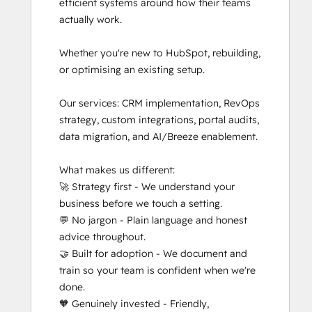
efficient systems around how their teams 
Inbound Marketing
actually work.

Inbound Sales
Integrating With HubSpot I: Foundations
Whether you're new to HubSpot, rebuilding, 
Objectives-Based Onboarding
or optimising an existing setup.

Platform Consulting
Revenue Operations
Our services: CRM implementation, RevOps 
RevOps Bootcamp
strategy, custom integrations, portal audits, 
Salesforce Integration Certification
data migration, and AI/Breeze enablement.

SEO
SEO II
What makes us different:

Service Hub Software
🚀 Strategy first - We understand your 
Super Admin Bootcamp
business before we touch a setting.

💬 No jargon - Plain language and honest 
advice throughout.

🤝 Built for adoption - We document and 
train so your team is confident when we're 
done.

🧡 Genuinely invested - Friendly, 