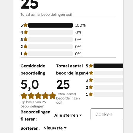
25
Totaal aantal beoordelingen ooit
5
100%
4
0%
3
0%
2
0%
1
0%
Gemiddelde
Totaal aantal
5
beoordeling
beoordelingen
4
5,0
25
3
2
Totaal aantal
1
beoordelingen
Op basis van 25
ooit
beoordelingen
Beoordelingen
Alle sterren
filteren:
Nieuwste
Sorteren: