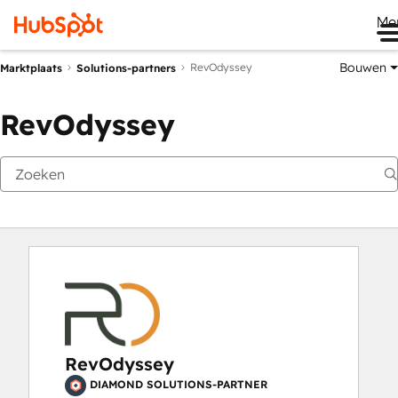
Me
Bouwen
RevOdyssey
Marktplaats
Solutions-partners
RevOdyssey
RevOdyssey
DIAMOND SOLUTIONS-PARTNER