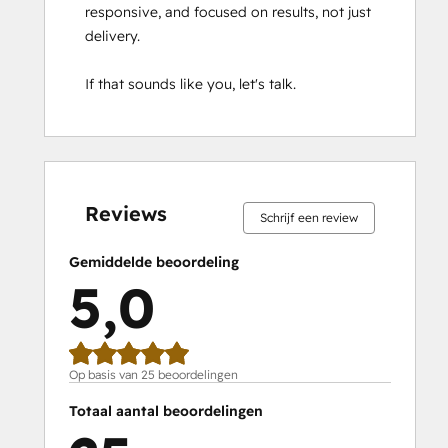
responsive, and focused on results, not just 
delivery.

If that sounds like you, let's talk.
0%
0%
0%
0%
100%
0%
0%
0%
0%
100%
voltooid
voltooid
voltooid
voltooid
voltooid
voltooid
voltooid
voltooid
voltooid
voltooid
Reviews
Schrijf een review
Gemiddelde beoordeling
5,0
Op basis van 25 beoordelingen
Totaal aantal beoordelingen