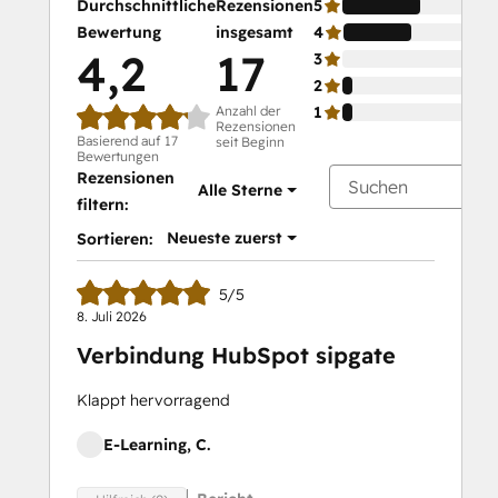
Durchschnittliche
Rezensionen
5
Bewertung
insgesamt
4
4,2
17
3
2
Anzahl der
1
Rezensionen
Basierend auf 17
seit Beginn
Bewertungen
Rezensionen
Alle Sterne
filtern:
Neueste zuerst
Sortieren:
5/5
8. Juli 2026
Verbindung HubSpot sipgate
Klappt hervorragend
E-Learning, C.