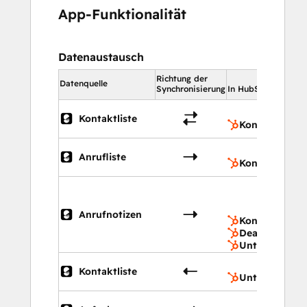
App-Funktionalität
Datenaustausch
Richtung der
In
Datenquelle
Synchronisierung
In HubSpot
Kontaktliste
Kontakte
Anrufliste
Kontakte
Anrufnotizen
Kontakte
Deals
Unternehmen
Kontaktliste
Unternehmen