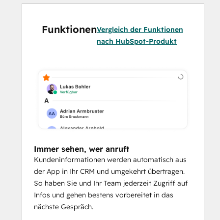
haben Sie und Ihr Team jederzeit Zugriff 
auf Infos und gehen bestens vorbereitet in 
Funktionen
das nächste Gespräch.
Vergleich der Funktionen
nach HubSpot-Produkt
Immer sehen wer erreichbar ist
Sie wollen wissen, wer gerade im Gespräch, 
offline, beschäftigt oder verfügbar ist? Mit 
der Statusanzeige haben Sie die 
Erreichbarkeit Ihrer Kontakte jederzeit im 
Blick.
Prognose für bessere Planung
Auf Basis Ihrer Telefonate mit der App wird 
Immer sehen, wer anruft
durch Machine Learning das 
Kundeninformationen werden automatisch aus
voraussichtliche Anrufaufkommen für die 
der App in Ihr CRM und umgekehrt übertragen.
folgende Woche analysiert. Die Prognosen 
So haben Sie und Ihr Team jederzeit Zugriff auf
helfen Ihnen dabei, Ihre Ressourcen und die 
Infos und gehen bestens vorbereitet in das
Ihrer Teams besser und im Voraus zu 
nächste Gespräch.
planen.