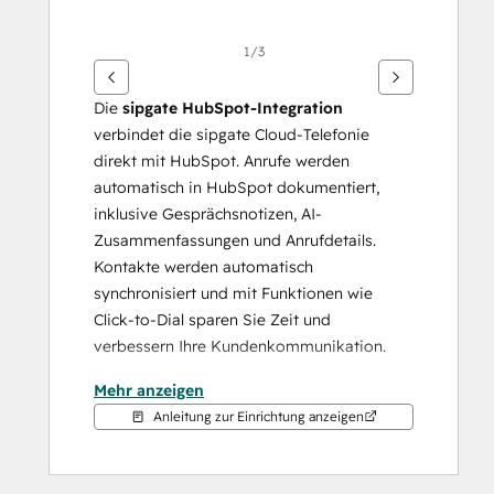
1/3
Die 
sipgate HubSpot-Integration
verbindet die sipgate Cloud-Telefonie 
direkt mit HubSpot. Anrufe werden 
automatisch in HubSpot dokumentiert, 
inklusive Gesprächsnotizen, AI-
Zusammenfassungen und Anrufdetails. 
Kontakte werden automatisch 
synchronisiert und mit Funktionen wie 
Click-to-Dial sparen Sie Zeit und 
verbessern Ihre Kundenkommunikation.
Mehr anzeigen
Alle Infos, für alle, an einem Ort
Anleitung zur Einrichtung anzeigen
Gesprächsverläufe, Anrufnotizen und 
Kundeninformationen werden automatisch 
aus der App in Ihr CRM übertragen. So 