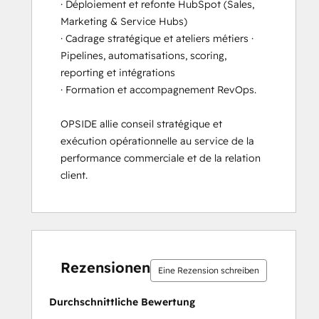
· Déploiement et refonte HubSpot (Sales, 
Marketing & Service Hubs) 

· Cadrage stratégique et ateliers métiers · 
Pipelines, automatisations, scoring, 
reporting et intégrations 

· Formation et accompagnement RevOps.

OPSIDE allie conseil stratégique et 
exécution opérationnelle au service de la 
performance commerciale et de la relation 
client.
0 %
0 %
0 %
0 %
100 %
0 %
0 %
0 %
0 %
100 %
abgeschlossen
abgeschlossen
abgeschlossen
abgeschlossen
abgeschlossen
abgeschlossen
abgeschlossen
abgeschlossen
abgeschlossen
abgeschlos
Rezensionen
Eine Rezension schreiben
Durchschnittliche Bewertung