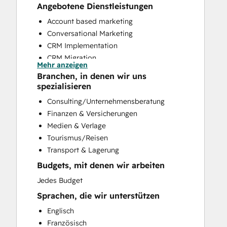
Angebotene Dienstleistungen
Account based marketing
Conversational Marketing
CRM Implementation
CRM Migration
Mehr anzeigen
Customer Marketing
Branchen, in denen wir uns
Customer Success Training
spezialisieren
Customer Support Training
Consulting/Unternehmensberatung
Customer Survey and Analysis
Finanzen & Versicherungen
Email Marketing
Medien & Verlage
Full Inbound Marketing Services
Tourismus/Reisen
Help Desk Implementation
Transport & Lagerung
HubSpot Onboarding
Budgets, mit denen wir arbeiten
Knowledge Base Development
Paid Advertising
Jedes Budget
Programmable Automation
Sprachen, die wir unterstützen
Public Relations
Englisch
Sales and Marketing Alignment
Französisch