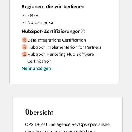
Sales Coaching and Training
Regionen, die wir bedienen
Sales Enablement
Search Engine Optimization
EMEA
Social Media
Nordamerika
HubSpot-Zertifizierungen
Data Integrations Certification
HubSpot Implementation for Partners
HubSpot Marketing Hub Software
Certification
Mehr anzeigen
HubSpot Sales Hub Software
Certification
HubSpot Solutions Partner
Marketing Hub Implementation
Revenue Operations
Sales Hub Implementation
Service Hub Software
Übersicht
OPSIDE est une agence RevOps spécialisée 
dans la structuration des opérations 