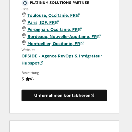
PLATINUM SOLUTIONS PARTNER
Orte
Toulouse, Occitanie, FR
Paris, IDF, FR
Perpignan, Occitanie, FR
Bordeaux, Nouvelle-Aquitaine, FR
Montpellier, Occitanie, FR
Website
OPSIDE - Agence RevOps & Intégrateur
Hubspot
Bewertung
5
(
4
)
Unternehmen kontaktieren