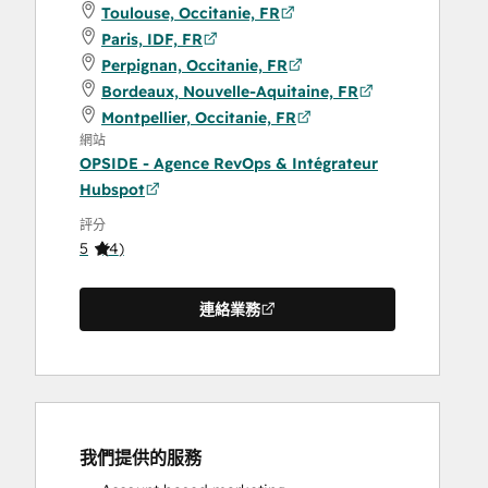
Toulouse, Occitanie, FR
Paris, IDF, FR
Perpignan, Occitanie, FR
Bordeaux, Nouvelle-Aquitaine, FR
Montpellier, Occitanie, FR
網站
OPSIDE - Agence RevOps & Intégrateur
Hubspot
評分
5
(
4
)
連絡業務
我們提供的服務