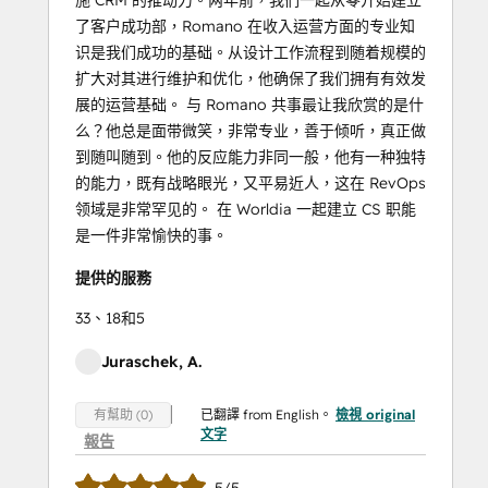
施 CRM 的推动力。两年前，我们一起从零开始建立
了客户成功部，Romano 在收入运营方面的专业知
识是我们成功的基础。从设计工作流程到随着规模的
扩大对其进行维护和优化，他确保了我们拥有有效发
展的运营基础。 与 Romano 共事最让我欣赏的是什
么？他总是面带微笑，非常专业，善于倾听，真正做
到随叫随到。他的反应能力非同一般，他有一种独特
的能力，既有战略眼光，又平易近人，这在 RevOps
领域是非常罕见的。 在 Worldia 一起建立 CS 职能
是一件非常愉快的事。
提供的服務
33、18和5
Juraschek, A.
已翻譯 from English。
檢視 original
有幫助 (0)
文字
報告
5/5