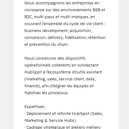
Nous accompagnons les entreprises en 
croissance sur des environnements B2B et 
B2C, multi-pays et multi-marques, en 
couvrant l’ensemble du cycle de vie client : 
business development, acquisition, 
conversion, delivery, fidélisation, rétention 
et prévention du churn.

Nous concevons des dispositifs 
opérationnels cohérents en connectant 
HubSpot à l’écosystème d’outils existant 
(marketing, sales, service client, data, 
finance), afin d’aligner les équipes et 
fiabiliser les processus.

Expertises :

· Déploiement et refonte HubSpot (Sales, 
Marketing & Service Hubs) 

· Cadrage stratégique et ateliers métiers · 