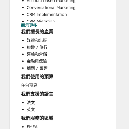
Account based marketing
Conversational Marketing
CRM Implementation
CRM Migration
顯示更多
Customer Marketing
我們擅長的產業
Customer Success Training
媒體和出版
Customer Support Training
旅遊 / 旅行
Customer Survey and Analysis
運輸和倉儲
Email Marketing
金融與保險
Full Inbound Marketing Services
顧問 / 諮詢
Help Desk Implementation
我們使用的預算
HubSpot Onboarding
Knowledge Base Development
任何預算
Paid Advertising
我們支援的語言
Programmable Automation
法文
Public Relations
英文
Sales and Marketing Alignment
我們服務的區域
Sales Coaching and Training
Sales Enablement
EMEA