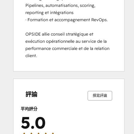
Pipelines, automatisations, scoring, 
reporting et intégrations 

· Formation et accompagnement RevOps.

OPSIDE allie conseil stratégique et 
exécution opérationnelle au service de la 
performance commerciale et de la relation 
client.
0%
0%
0%
0%
100%
0%
0%
0%
0%
100%
完
完
完
完
完
完
完
完
完
完
成
成
成
成
成
成
成
成
成
成
評論
撰寫評論
平均評分
5.0