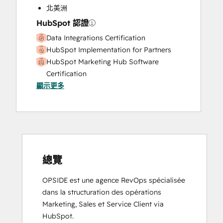
Search Engine Optimization
北美洲
Social Media
HubSpot 認證
Data Integrations Certification
HubSpot Implementation for Partners
HubSpot Marketing Hub Software
Certification
顯示更多
HubSpot Sales Hub Software
Certification
HubSpot Solutions Partner
Marketing Hub Implementation
Revenue Operations
Sales Hub Implementation
Service Hub Software
總覽
OPSIDE est une agence RevOps spécialisée 
dans la structuration des opérations 
Marketing, Sales et Service Client via 
HubSpot.
