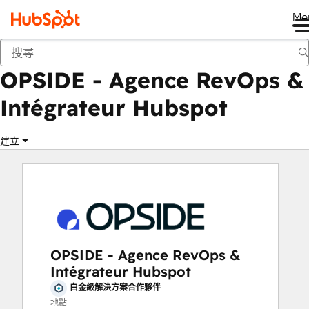
Me
OPSIDE - Agence RevOps & Intégrateur Hubspot
市集
解決方案合作夥伴
OPSIDE - Agence RevOps &
Intégrateur Hubspot
建立
OPSIDE - Agence RevOps &
Intégrateur Hubspot
白金級解決方案合作夥伴
地點