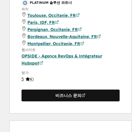
PLATINUM 솔루션 파트너
위치
Toulouse, Occitanie, FR
Paris, IDF, FR
Perpignan, Occitanie, FR
Bordeaux, Nouvelle-Aquitaine, FR
Montpellier, Occitanie, FR
웹사이트
OPSIDE - Agence RevOps & Intégrateur
Hubspot
평가
5
(
4
)
비즈니스 문의