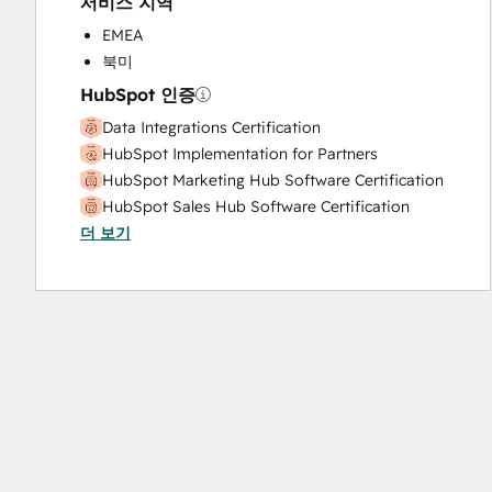
서비스 지역
Sales Coaching and Training
Sales Enablement
EMEA
Search Engine Optimization
북미
Social Media
HubSpot 인증
Data Integrations Certification
HubSpot Implementation for Partners
HubSpot Marketing Hub Software Certification
HubSpot Sales Hub Software Certification
더 보기
HubSpot Solutions Partner
Marketing Hub Implementation
Revenue Operations
Sales Hub Implementation
Service Hub Software