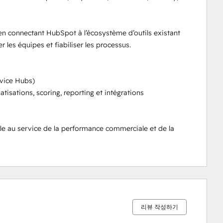
n connectant HubSpot à l’écosystème d’outils existant 
er les équipes et fiabiliser les processus.

ice Hubs) 

tisations, scoring, reporting et intégrations 

le au service de la performance commerciale et de la 
0%
0%
0%
0%
100%
완
완
완
완
완
료
료
료
료
료
리뷰 작성하기