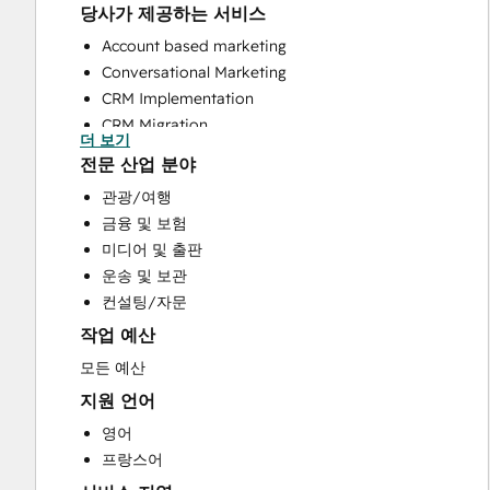
당사가 제공하는 서비스
Account based marketing
Conversational Marketing
CRM Implementation
CRM Migration
더 보기
Customer Marketing
전문 산업 분야
Customer Success Training
관광/여행
Customer Support Training
금융 및 보험
Customer Survey and Analysis
미디어 및 출판
Email Marketing
운송 및 보관
Full Inbound Marketing Services
컨설팅/자문
Help Desk Implementation
작업 예산
HubSpot Onboarding
Knowledge Base Development
모든 예산
Paid Advertising
지원 언어
Programmable Automation
영어
Public Relations
프랑스어
Sales and Marketing Alignment