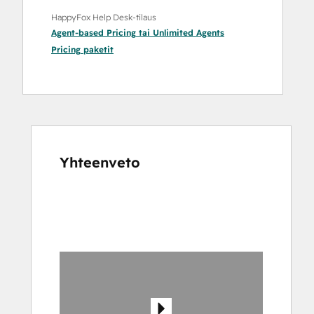
HappyFox Help Desk-tilaus
Agent-based Pricing
tai
Unlimited Agents
Pricing
paketit
Yhteenveto
Katso
muita
kohteita
käyttämällä
nuolipainikkeita