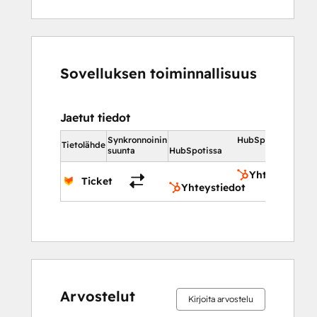
Sovelluksen toiminnallisuus
Jaetut tiedot
Synkronnoinin
HubSpotissa
Tietolähde
suunta
HubSpotissa
Yhteystiedot
Ticket
Yhteystiedot
Arvostelut
Kirjoita arvostelu