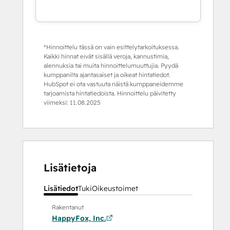
*Hinnoittelu tässä on vain esittelytarkoituksessa.
Kaikki hinnat eivät sisällä veroja, kannustimia,
alennuksia tai muita hinnoittelumuuttujia. Pyydä
kumppanilta ajantasaiset ja oikeat hintatiedot.
HubSpot ei ota vastuuta näistä kumppaneidemme
tarjoamista hintatiedoista. Hinnoittelu päivitetty
viimeksi:
11.08.2025
Lisätietoja
Lisätiedot
Tuki
Oikeustoimet
Rakentanut
HappyFox, Inc.