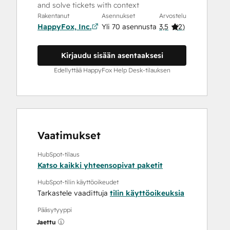
and solve tickets with context
Rakentanut
Asennukset
Arvostelu
HappyFox, Inc.
Yli 70 asennusta
3,5
(
2
)
Kirjaudu sisään asentaaksesi
Edellyttää HappyFox Help Desk-tilauksen
Vaatimukset
HubSpot-tilaus
Katso kaikki yhteensopivat paketit
HubSpot-tilin käyttöoikeudet
Tarkastele vaadittuja
tilin käyttöoikeuksia
Pääsytyyppi
Jaettu