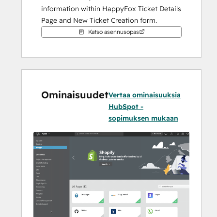
information within HappyFox Ticket Details 
Page and New Ticket Creation form.
Katso asennusopas
2. Push relevant HappyFox ticket 
information as notes against the contact 
inside HubSpot.
Ominaisuudet
Vertaa ominaisuuksia
HubSpot -
sopimuksen mukaan