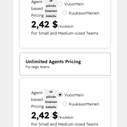
14
Agent-
Vuosittain
päivän
based
ilmainen
Kuukausittainen
Pricing
kokeilu
2,42 $
/kuukausi
For Small and Medium-sized Teams
Unlimited Agents Pricing
For large teams
14
Agent-
Vuosittain
päivän
based
ilmainen
Kuukausittainen
Pricing
kokeilu
2,42 $
/kuukausi
For Small and Medium-sized Teams