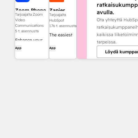
ratkaisukumpp
Zoom Phone
Zapier
avulla.
Tarjoajalta Zoom
Tarjoajalta
for HubSpot
Ota yhteyttä HubSp
Video
HubSpot
Communications
176 t. asennusta
ratkaisukumppaneih
5 t. asennusta
kaikissa liiketoimin
The easiest
Enhance your
tarpeissa.
way to
HubSpot
App
App
automate
Löydä kumppa
experience and
and connect
streamline your
HubSpot to
workflows.
8,000+ apps