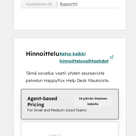
Raportti
Hyödyllinen (0)
Hinnoittelu
Katso kaikki
hinnoitteluvaihtoehdot
Tämä sovellus vaatii yhden seuraavista
palvelun HappyFox Help Desk tilauksista.
Agent-based
14 päivän ilmainen
Pricing
kokeilu
For Small and Medium-sized Teams