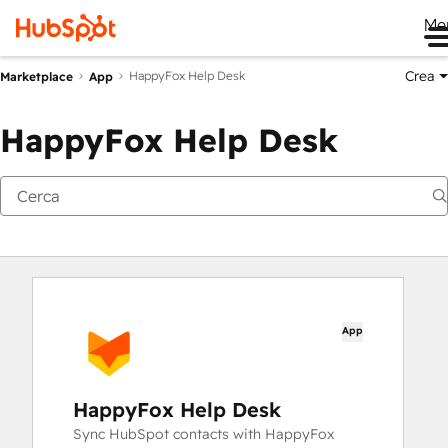
Me
Crea
HappyFox Help Desk
Marketplace
App
HappyFox Help Desk
App
HappyFox Help Desk
Sync HubSpot contacts with HappyFox