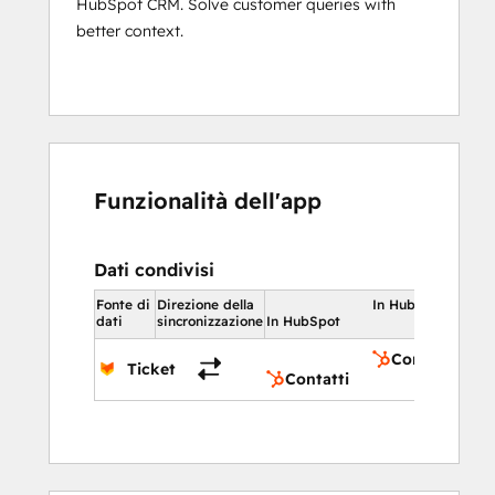
HubSpot CRM. Solve customer queries with
better context.
Funzionalità dell'app
Dati condivisi
Fonte di
Direzione della
In HubSpot
dati
sincronizzazione
In HubSpot
Contatti
Ticket
Contatti