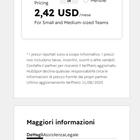
Mensile
14
Pricing
2,42 USD
/mese
For Small and Medium-sized Teams
* I prezzi riportati sono a scopo informativo. I prezzi
non includono tasse, incentivi, sconti o altre variabili.
Contatta il partner per ricevere il tariffario aggiornato.
HubSpot declina qualsiasi responsabilità circa le
informazioni di prezzo fornite dai propri partner.
Ultimo aggiornamento tariffario:
11/08/2025
Maggiori informazioni
Dettagli
Assistenza
Legale