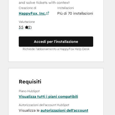
and solve tickets with context
Creazione di
Installazioni
HappyFox, Inc.
PIù di 70 installazioni
Valutazione
3,5
(
2
)
Accedi per l'installazione
Richiede l'abbonamento a HappyFox Help Desk
Requisiti
Piano HubSpot
Visualizza tutti i piani compatibili
Autorizzazioni dell'account HubSpot
Visualizza le
autorizzazioni dell'account