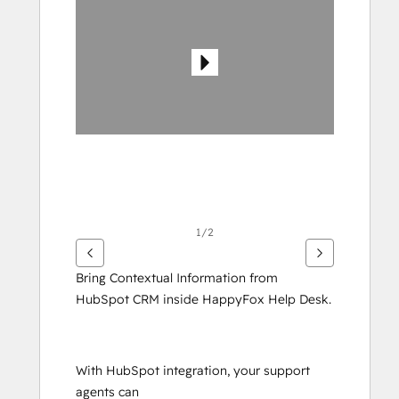
vedere
gli
altri
articoli
1/2
Bring Contextual Information from 
HubSpot CRM inside HappyFox Help Desk.
With HubSpot integration, your support 
agents can