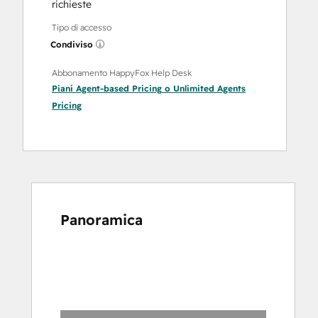
richieste
Tipo di accesso
Condiviso
Abbonamento HappyFox Help Desk
Piani
Agent-based Pricing
o
Unlimited Agents
Pricing
Panoramica
usa
i
tasti
Freccia
per