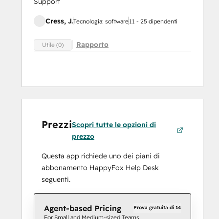
Support
Cress, J.
Tecnologia: software
11 - 25 dipendenti
Rapporto
Utile (0)
Prezzi
Scopri tutte le opzioni di
prezzo
Questa app richiede uno dei piani di
abbonamento HappyFox Help Desk
seguenti.
Agent-based Pricing
Prova gratuita di 14
For Small and Medium-sized Teams