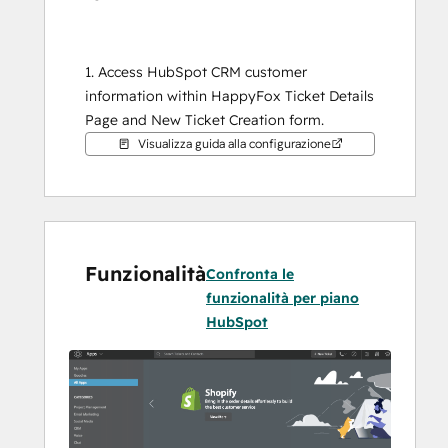
1. Access HubSpot CRM customer 
information within HappyFox Ticket Details 
Page and New Ticket Creation form.
Visualizza guida alla configurazione
2. Push relevant HappyFox ticket 
information as notes against the contact 
inside HubSpot.
Funzionalità
Confronta le
funzionalità per piano
HubSpot