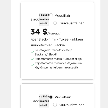
7 päivän
Vuosittain
Slack
ilmainen
Kuukausittainen
kokeilu
34 $
/kuukausi
/per Slack-tiimi - Tukee kaikkien
suunnitelmien Slackia.
Lähetä ja vastaanota viestejä
Slackista/ Slackiin
Rajoittamaton määrä HubSpot-tilejä
Rajoittamaton määrä viestejä (reilun
käytön periaatteiden mukaisesti)
7 päivän
Vuosittain
Slack
ilmainen
Kuukausittainen
kokeilu