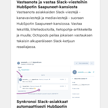
Vastaanota ja vastaa Slack-viesteihin
HubSpotin Saapuneet-kansiosta
Oletko valmis tuomaan järjestystä Slack-
Vastaanota asiakkaiden Slack-viestejä -
tukeen? 
Asenna Octopods ja aloita 
kanavaviestejä ja mediaviestejä - suoraan
chattien muuntaminen seurattaviksi 
HubSpotin Saapuneet-kansiossa. Vastaa
HubSpot-chateiksi alle 60 sekunnissa.
tekstillä, liitetiedostoilla, tietopohja-artikkeleilla
ja muulla; Octopods peilaa jokaisen vastauksen
takaisin alkuperäiseen Slack-ketjuun
reaaliajassa.
Synkronoi Slack-asiakkaat
automaattisesti HubSpotin