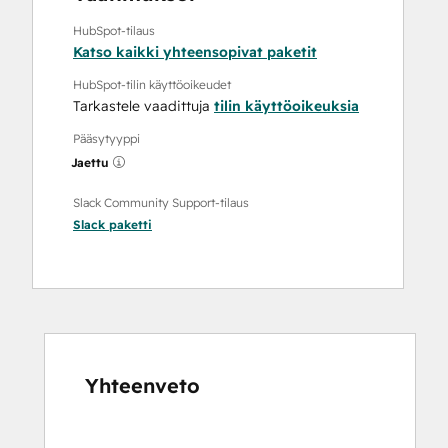
HubSpot-tilaus
Katso kaikki yhteensopivat paketit
HubSpot-tilin käyttöoikeudet
Tarkastele vaadittuja
tilin käyttöoikeuksia
Pääsytyyppi
Jaettu
Slack Community Support-tilaus
Slack
paketti
Yhteenveto
Katso