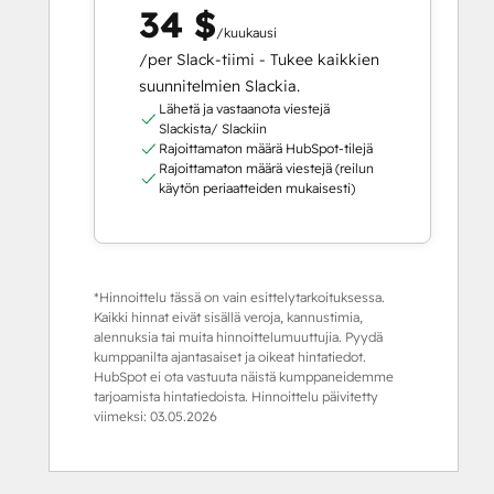
34 $
/kuukausi
/per Slack-tiimi - Tukee kaikkien
suunnitelmien Slackia.
Lähetä ja vastaanota viestejä
Slackista/ Slackiin
Rajoittamaton määrä HubSpot-tilejä
Rajoittamaton määrä viestejä (reilun
käytön periaatteiden mukaisesti)
*Hinnoittelu tässä on vain esittelytarkoituksessa.
Kaikki hinnat eivät sisällä veroja, kannustimia,
alennuksia tai muita hinnoittelumuuttujia. Pyydä
kumppanilta ajantasaiset ja oikeat hintatiedot.
HubSpot ei ota vastuuta näistä kumppaneidemme
tarjoamista hintatiedoista. Hinnoittelu päivitetty
viimeksi:
03.05.2026