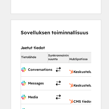
Sovelluksen toiminnallisuus
Jaetut tiedot
Synkronnoinin
HubSpotis
Tietolähde
suunta
HubSpotissa
Keskus
Conversations
Keskustelut
Keskus
Messages
Keskustelut
CMS
Media
tiedost
CMS tiedostot
Yhteys