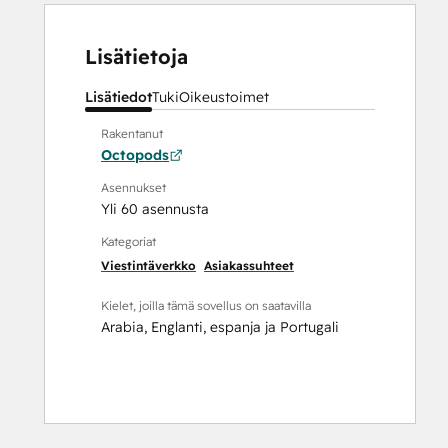
Lisätietoja
Lisätiedot
Tuki
Oikeustoimet
Rakentanut
Octopods
Asennukset
Yli 60 asennusta
Kategoriat
Viestintäverkko
Asiakassuhteet
Kielet, joilla tämä sovellus on saatavilla
Arabia
,
Englanti
,
espanja
ja
Portugali