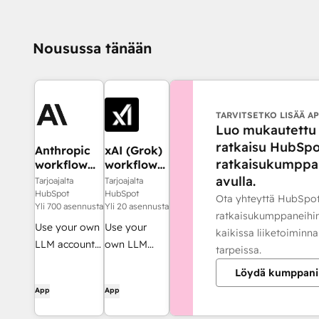
Nousussa tänään
TARVITSETKO LISÄÄ A
Luo mukautettu
ratkaisu HubSpo
Anthropic
xAI (Grok)
ratkaisukumppa
workflow
workflow
action
action
avulla.
Tarjoajalta
Tarjoajalta
HubSpot
HubSpot
Ota yhteyttä HubSpo
Yli 700 asennusta
Yli 20 asennusta
ratkaisukumppaneihi
Use your own
Use your
kaikissa liiketoiminn
LLM account
own LLM
tarpeissa.
when using
account
Löydä kumppani
AI-powered
when using
App
App
workflow
AI-powered
actions
workflow