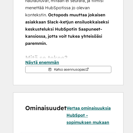
hautautuvat, mitään ei seurata, ja tiimisi 
menettää HubSpotissa jo olevan 
kontekstin. 
Octopods muuttaa jokaisen 
asiakkaan Slack-ketjun ensiluokkaiseksi 
keskusteluksi HubSpotin Saapuneet-
kansiossa, jotta voit tukea yhteisöäsi 
paremmin.
Mitä se tekee?
Näytä enemmän
Ei enää kadonneita viestejä
Katso asennusopas
 - 
Jokaisesta uudesta Slack-säikeestä 
tulee HubSpot-säie.
Ei kontekstin vaihtamista
 - Vastaa 
Slackista 
tai
 HubSpotista; Octopods 
pitää viestiketjun, kontaktin ja 
Ominaisuudet
Vertaa ominaisuuksia
aikajanan täydellisesti synkassa.
HubSpot -
Toimintakelpoinen analytiikka
 - 
sopimuksen mukaan
Käytä HubSpotin raportointia 