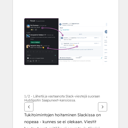
muita
kohteita
käyttämällä
nuolipainikkeita
1/2 - Lähetä ja vastaanota Slack-viestejä suoraan
HubSpotin Saapuneet-kansiossa.
Tukitoimintojen hoitaminen Slackissa on 
nopeaa - kunnes se ei olekaan. Viestit 