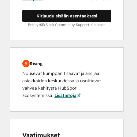
Kirjaudu sisään asentaaksesi
Edellyttää Slack Community Support-tilauksen
Rising
Nousevat kumppanit saavat jalansijaa
asiakkaiden keskuudessa ja osoittavat
vahvaa kehitystä HubSpot
Ecosystemissä.
Lisätietoja
Vaatimukset