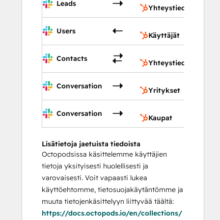
Leads
Yhteystiedot
Käyttäj
Users
Käyttäjät
Yhteys
Contacts
Yhteystiedot
Yrityk
Conversation
Yritykset
Kaupat
Conversation
Kaupat
Lisätietoja jaetuista tiedoista
Octopodsissa käsittelemme käyttäjien
tietoja yksityisesti huolellisesti ja
varovaisesti. Voit vapaasti lukea
käyttöehtomme, tietosuojakäytäntömme ja
muuta tietojenkäsittelyyn liittyvää täältä:
https://docs.octopods.io/en/collections/