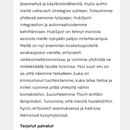
jäsenneltyä ja käytännönläheistä, myös auttoi
meitä valtavasti strategian suhteen. Toteutimme
yhdessä persona-työpajan, HubSpot-
integraation ja automaatioidemme
kehittämisen. HubSpot on tehnyt monista
asioista meille nykyään paljon mitattavampia.
Meillä on nyt enemmän kosketuspisteitä
asiakaspolun varrella, erityisesti
verkkomarkkinoinnissa, ja voimme yhdistää ne
mielekkäällä tavalla toisiinsa. Yksi suuri etu on
se, että näemme tarkalleen, kuka on
kiinnostunut tuotteistamme, kuka lataa tietoa ja
miten voimme pitää yhteyttä näihin
kontakteihin. Suosittelemme Thorit erittäin
lämpimästi. Tunsimme, että meistä huolehdittiin
hyvin, erityisesti asennuksessa ja kaikissa
teknisissä kysymyksissä.
Tarjotut palvelut