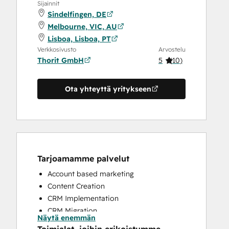
Sijainnit
Sindelfingen, DE
Melbourne, VIC, AU
Lisboa, Lisboa, PT
Verkkosivusto
Arvostelu
Thorit GmbH
5
(
10
)
Ota yhteyttä yritykseen
Tarjoamamme palvelut
Account based marketing
Content Creation
CRM Implementation
CRM Migration
Näytä enemmän
Custom API Integrations