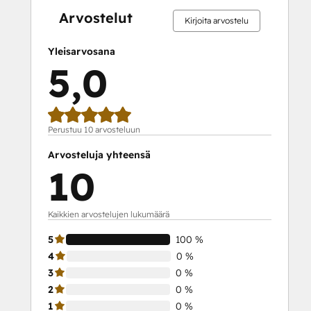
Inbound Marketing Optimization
Arvostelut
Kirjoita arvostelu
Inbound Sales
Integrating With HubSpot I: Foundations
Yleisarvosana
Objectives-Based Onboarding
5,0
Platform Consulting
Reporting and Analytics Bootcamp
Revenue Operations
RevOps Bootcamp
Perustuu 10 arvosteluun
Sales Enablement
Arvosteluja yhteensä
Sales Hub Implementation
10
Sales Management Training: Strategies
for Developing a Successful Modern
Sales Team
Kaikkien arvostelujen lukumäärä
Salesforce Integration Certification
5
100 %
SEO
4
0 %
SEO II
3
0 %
Service Hub Software
2
0 %
Social Media Marketing Certification
1
0 %