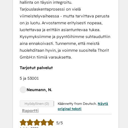
hallinta on täysin integroitu.
Tarjouslaskentaprosessi on vielä
viimeistelyvaiheessa - mutta tarvittava perusta
on jo luotu. Arvostamme erityisesti nopeaa,
luotettavaa ja erittäin asiantuntevaa tukea.
Kysymyksiimme ja pyyntöihimme suhtauduttiin
aina ennakoivasti. Tunnemme, että meistä
huolehditaan hyvin, ja voimme suositella Thorit
GmbH:n tiimiä varauksetta.
Tarjotut palvelut
5 ja 53001
Neumann, N.
Käännetty from Deutsch.
Näytä
Hyödyllinen (0)
original teksti
Raportti
5/5