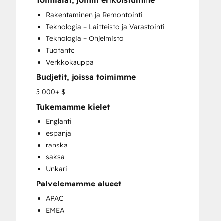
Toimialat, joihin erikoistumme
Customer Marketing
Rakentaminen ja Remontointi
Customer Survey and Analysis
Teknologia – Laitteisto ja Varastointi
Email Marketing
Teknologia – Ohjelmisto
Full Inbound Marketing Services
Tuotanto
Help Desk Implementation
Verkkokauppa
Knowledge Base Development
Budjetit, joissa toimimme
Paid Advertising
Programmable Automation
5 000+ $
Sales and Marketing Alignment
Tukemamme kielet
Sales Coaching and Training
Englanti
Sales Enablement
espanja
Search Engine Optimization
ranska
Social Media
saksa
Website Design
Unkari
Website Development
Palvelemamme alueet
Website Migration
APAC
EMEA