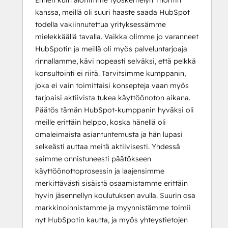
Ennen kuin aloitimme työskentelyn Thoritin
kanssa, meillä oli suuri haaste saada HubSpot
todella vakiinnutettua yrityksessämme
mielekkäällä tavalla. Vaikka olimme jo varanneet
HubSpotin ja meillä oli myös palveluntarjoaja
rinnallamme, kävi nopeasti selväksi, että pelkkä
konsultointi ei riitä. Tarvitsimme kumppanin,
joka ei vain toimittaisi konsepteja vaan myös
tarjoaisi aktiivista tukea käyttöönoton aikana.
Päätös tämän HubSpot-kumppanin hyväksi oli
meille erittäin helppo, koska hänellä oli
omaleimaista asiantuntemusta ja hän lupasi
selkeästi auttaa meitä aktiivisesti. Yhdessä
saimme onnistuneesti päätökseen
käyttöönottoprosessin ja laajensimme
merkittävästi sisäistä osaamistamme erittäin
hyvin jäsennellyn koulutuksen avulla. Suurin osa
markkinoinnistamme ja myynnistämme toimii
nyt HubSpotin kautta, ja myös yhteystietojen