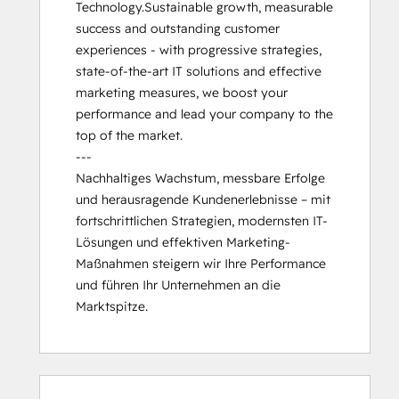
Technology.Sustainable growth, measurable 
APIs
success and outstanding customer 
HubSpot Architecture II: Content and
experiences - with progressive strategies, 
Messaging Tools
state-of-the-art IT solutions and effective 
HubSpot Content Hub Software
marketing measures, we boost your 
HubSpot Email Marketing Software
performance and lead your company to the 
Certification
top of the market.

HubSpot Implementation for Partners
---

HubSpot Marketing Hub Software
Nachhaltiges Wachstum, messbare Erfolge 
Certification
und herausragende Kundenerlebnisse – mit 
HubSpot Marketing Software
fortschrittlichen Strategien, modernsten IT-
HubSpot Reporting
Lösungen und effektiven Marketing-
HubSpot Sales Hub Software
Maßnahmen steigern wir Ihre Performance 
Certification
und führen Ihr Unternehmen an die 
HubSpot Sales Software
Marktspitze.
HubSpot Solutions Partner
HubSpot Trainer Certification
Inbound
Inbound Marketing
0 %
0 %
0 %
0 %
100 %
0 %
0 %
0 %
0 %
100 %
Inbound Marketing
valmis
valmis
valmis
valmis
valmis
valmis
valmis
valmis
valmis
valmis