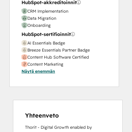
HubSpot-akkreditoinnit
CRM Implementation
Data Migration
Onboarding
HubSpot-sertifioinnit
AI Essentials Badge
Breeze Essentials Partner Badge
Content Hub Software Certified
Content Marketing
Näytä enemmän
CRM Data Migration Certification
Data Integrations Certification
Digital Advertising
Digital Marketing
Email Marketing Certification
Email Marketing Certification
Frictionless Sales
Yhteenveto
Guided Client Onboarding
Thorit - Digital Growth enabled by 
HubSpot Architecture I: Data Models and