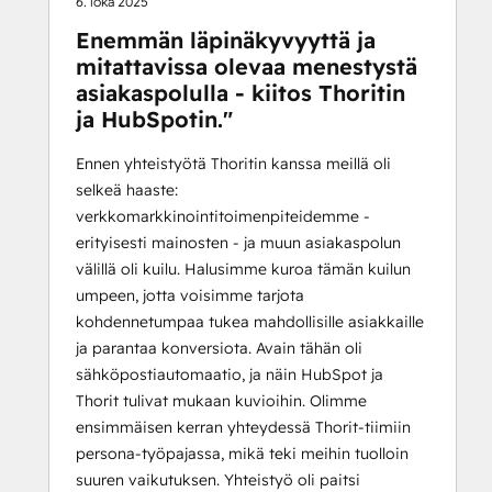
6. loka 2025
Enemmän läpinäkyvyyttä ja
mitattavissa olevaa menestystä
asiakaspolulla - kiitos Thoritin
ja HubSpotin."
Ennen yhteistyötä Thoritin kanssa meillä oli
selkeä haaste:
verkkomarkkinointitoimenpiteidemme -
erityisesti mainosten - ja muun asiakaspolun
välillä oli kuilu. Halusimme kuroa tämän kuilun
umpeen, jotta voisimme tarjota
kohdennetumpaa tukea mahdollisille asiakkaille
ja parantaa konversiota. Avain tähän oli
sähköpostiautomaatio, ja näin HubSpot ja
Thorit tulivat mukaan kuvioihin. Olimme
ensimmäisen kerran yhteydessä Thorit-tiimiin
persona-työpajassa, mikä teki meihin tuolloin
suuren vaikutuksen. Yhteistyö oli paitsi