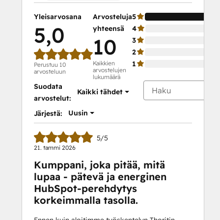
Course
Social Media Marketing Certification II
Yleisarvosana
Arvosteluja
5
Super Admin Bootcamp
5,0
yhteensä
4
10
3
2
Kaikkien
1
Perustuu 10
arvostelujen
arvosteluun
lukumäärä
Suodata
Kaikki tähdet
arvostelut:
Uusin
Järjestä:
5/5
21. tammi 2026
Kumppani, joka pitää, mitä
lupaa - pätevä ja energinen
HubSpot-perehdytys
korkeimmalla tasolla.