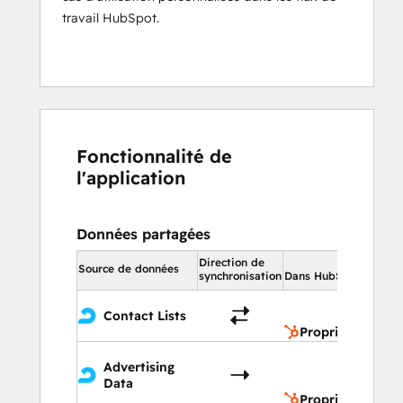
travail HubSpot.
Fonctionnalité de
l'application
Données partagées
Direction de
Dans 
Source de données
synchronisation
Dans HubSpot
Pro
Contact Lists
du 
Propriétés du c
Pro
Advertising
de
Data
l'en
Propriétés de l'e