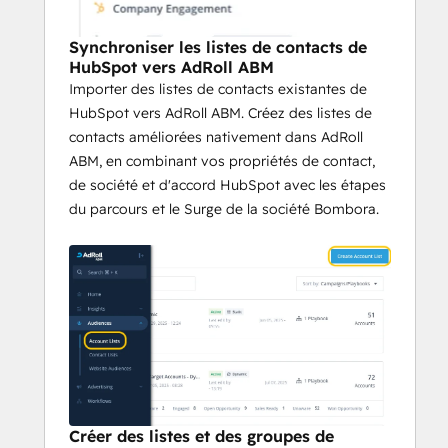
dans HubSpot
Visualisez les mesures de publicité et 
Synchroniser les listes de contacts de
d'engagement sur le site web au 
HubSpot vers AdRoll ABM
niveau du compte à partir d'AdRoll 
Importer des listes de contacts existantes de
ABM dans HubSpot et activez par 
HubSpot vers AdRoll ABM. Créez des listes de
rapport à ces données dans 
contacts améliorées nativement dans AdRoll
HubSpot.
ABM, en combinant vos propriétés de contact,
de société et d'accord HubSpot avec les étapes
Découvrir les signaux d'engagement des 
du parcours et le Surge de la société Bombora.
comptes pour prioriser et personnaliser 
l'approche avec Sales Insights
Visualiser les données sur les 
événements d'engagement et de 
parcours des comptes dans HubSpot
Recevoir des notifications 
automatisées par email pour les 
comptes qui ont connu un pic 
d'activité
Créer des listes et des groupes de