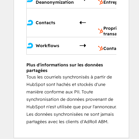
Deanonymization
Entreprises
Pro
de
Contacts
tra
Propriétés de
transaction
Co
Workflows
Contacts
Plus d'informations sur les données
partagées
Tous les courriels synchronisés à partir de
HubSpot sont hachés et stockés d'une
manière conforme aux PII. Toute
synchronisation de données provenant de
HubSpot n'est utilisée que pour l'annonceur.
Les données synchronisées ne sont jamais
partagées avec les clients d'AdRoll ABM.