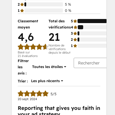
2
5 %
1
0 %
Classement
Total des
5
moyen
vérifications
4
4,6
21
3
2
Nombre de
1
vérifications
Basé sur
depuis le début
21 évaluations
Filtrer
Toutes les étoiles
les
avis :
Les plus récents
Trier :
5/5
20 sept. 2024
Reporting that gives you faith in
your ad strategy