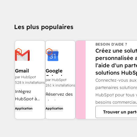
Les plus populaires
BESOIN D'AIDE ?
Créez une solu
personnalisée 
l'aide d'un par
Gmail
Google
solutions HubS
Calendar
par HubSpot
Connectez-vous aux
par HubSpot
528 k installations
261 k installations
partenaires solution
Intégrez
Réservez des
HubSpot pour tous 
HubSpot à
réunions
besoins commerciau
votre boîte de
rapidement et
Application
Application
Trouver un part
réception
facilement
grâce à
avec HubSpot
l'intégration
et Google
Gmail.