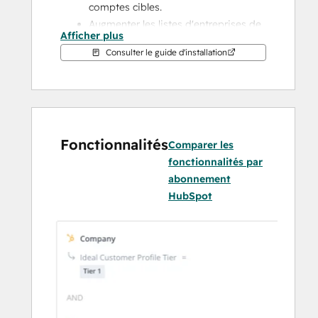
comptes cibles.
Augmenter les listes d'entreprises de 
Afficher plus
HubSpot avec l'apprentissage 
Consulter le guide d'installation
automatique basé sur l'évaluation et 
la priorisation d'AdRoll ABM
Engager des audiences connues et 
inconnues par le biais de campagnes 
publicitaires numériques dynamiques 
Fonctionnalités
Comparer les
pour un impact maximal
fonctionnalités par
Cibler les contacts connus et 
abonnement
inconnus avec des publicités 
HubSpot
numériques
Donner la priorité aux comptes sur le 
marché avec des publicités 
numériques
Visualiser et mesurer la performance des 
campagnes publicitaires directement 