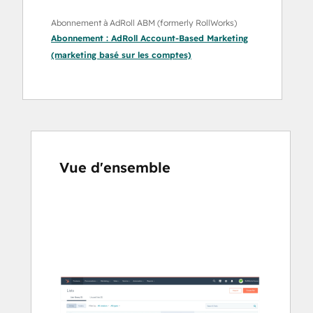
Abonnement à AdRoll ABM (formerly RollWorks)
Abonnement :
AdRoll Account-Based Marketing
(marketing basé sur les comptes)
Vue d'ensemble
Utilisez
les
touches
de
flèches
pour
voir
d'autres