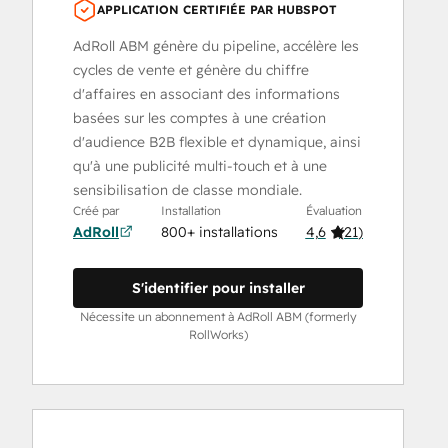
APPLICATION CERTIFIÉE PAR HUBSPOT
AdRoll ABM génère du pipeline, accélère les
cycles de vente et génère du chiffre
d'affaires en associant des informations
basées sur les comptes à une création
d'audience B2B flexible et dynamique, ainsi
qu'à une publicité multi-touch et à une
sensibilisation de classe mondiale.
Créé par
Installation
Évaluation
AdRoll
800+ installations
4,6
(
21
)
S'identifier pour installer
Nécessite un abonnement à AdRoll ABM (formerly
RollWorks)