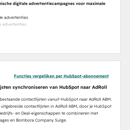
sche digitale advertentiecampagnes voor maximale 
e advertenties
e advertenties
es rechtstreeks binnen HubSpot
ent statistieken van AdRoll ABM in HubSpot en activeer 
ng en personalisering van outreach met Sales 
in HubSpot
Functies vergelijken per HubSpot-abonnement
ounts met pieken
ijsten synchroniseren van HubSpot naar AdRoll
bestaande contactlijsten vanuit HubSpot naar AdRoll ABM.
f uitgebreide contactlijsten in AdRoll ABM, door je HubSpot
Bedrijfs- en Deal-eigenschappen te combineren met
tages en Bombora Company Surge.