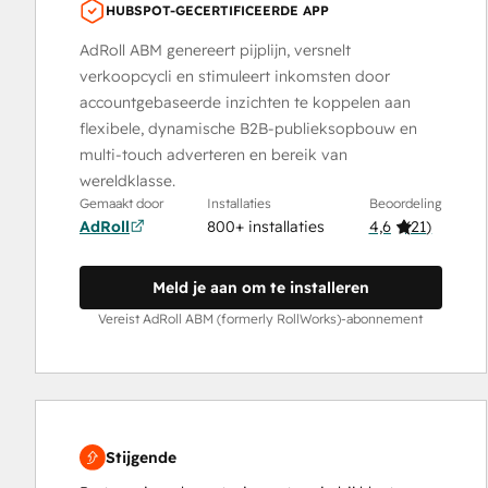
HUBSPOT-GECERTIFICEERDE APP
AdRoll ABM genereert pijplijn, versnelt
verkoopcycli en stimuleert inkomsten door
accountgebaseerde inzichten te koppelen aan
flexibele, dynamische B2B-publieksopbouw en
multi-touch adverteren en bereik van
wereldklasse.
Gemaakt door
Installaties
Beoordeling
AdRoll
800+ installaties
4,6
(
21
)
Meld je aan om te installeren
Vereist AdRoll ABM (formerly RollWorks)-abonnement
Stijgende