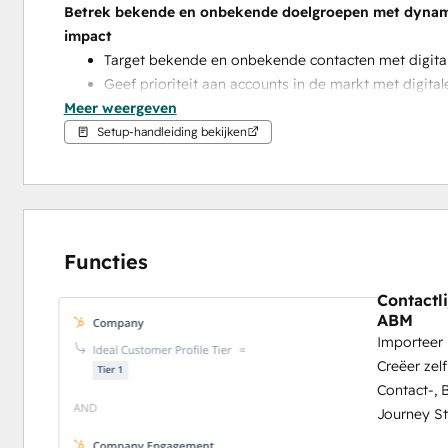
Betrek bekende en onbekende doelgroepen met dynami
impact
Target bekende en onbekende contacten met digital
Geef prioriteit aan accounts in de markt met digital
Meer weergeven
Bekijk en meet de prestaties van advertentiecampagn
Setup-handleiding bekijken
Bekijk account-level advertentie & website engagem
tegen die data in HubSpot
Account engagement signalen ontdekken voor prioriteri
Insights
Functies
Bekijk Account Spike en Journey Events gegevens 
Automatische e-mailmeldingen ontvangen voor acc
Contactl
ABM
Importeer 
Creëer zel
Contact-, 
Journey S