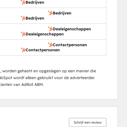
Bedrijven
Bedrijven
Bedrijven
Dealeigenschappen
Dealeigenschappen
Contactpersonen
Contactpersonen
d, worden gehasht en opgeslagen op een manier die
ubSpot wordt alleen gebruikt voor de adverteerder.
lanten van AdRoll ABM.
0%
5%
5%
14%
76%
voltooid
voltooid
voltooid
voltooid
voltooid
Schrijf een review