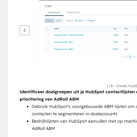
andere
items
weer
te
geven
1/8 - Create HubS
Identificeer doelgroepen uit je HubSpot contactlijsten
prioritering van AdRoll ABM
Gebruik HubSpot's voorgebouwde ABM-lijsten om co
contacten te segmenteren in doelaccounts
Bedrijfslijsten van HubSpot aanvullen met op machin
AdRoll ABM