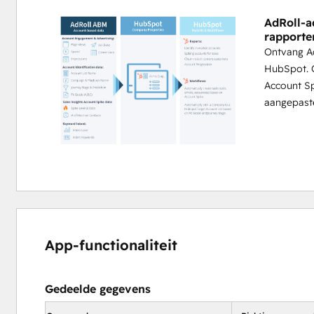
AdRoll-a
rapporte
Ontvang Ad
HubSpot. O
Account S
aangepaste
App-functionaliteit
Gedeelde gegevens