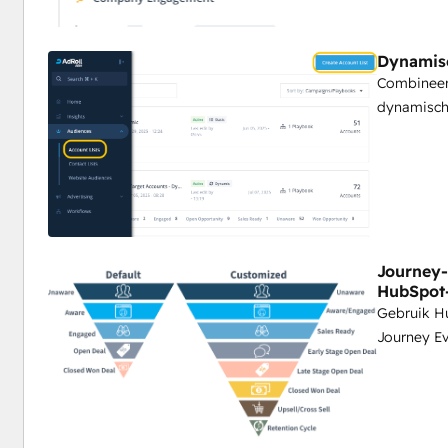
Dynamisc
Combineer
dynamisch
Journey-
HubSpot
Gebruik H
Journey Ev