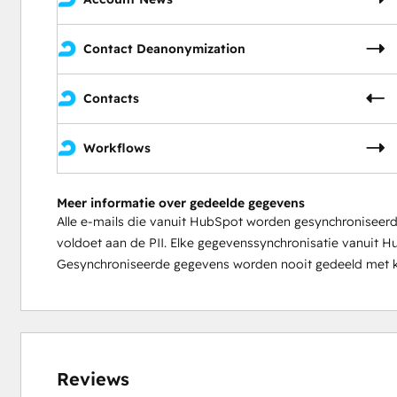
Contact Deanonymization
Contacts
Workflows
Meer informatie over gedeelde gegevens
Alle e-mails die vanuit HubSpot worden gesynchroniseer
voldoet aan de PII. Elke gegevenssynchronisatie vanuit H
Gesynchroniseerde gegevens worden nooit gedeeld met k
0%
5%
5%
14%
76%
voltooid
voltooid
voltooid
voltooid
voltooid
Reviews