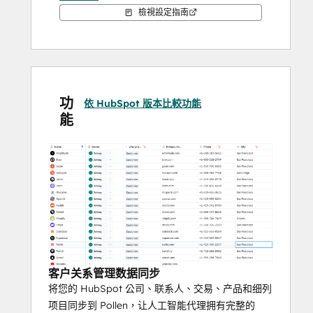
2.人工操作过多。人工智能代理可从 HubSpot 
檢視設定指南
数据中自动生成账户简报、健康评分和利益相
关者地图。
数据与电子邮件、Slack 和支持单据相结合，
自动生成账户简报、健康评分和利益相关者地
图，从而省去了数小时的准备、报告和数据录
功
入工作。
依 HubSpot 版本比較功能
能
3.无统一账户视图。Pollen 可将您的 HubSpot 
公司、联系人和交易同步到一个工作区，该工
作区丰富了每一个客户接触点。
每个客户接触点，为 CSM 和人工智能代理提供
完整的上下文，以便在正确的时间采取正确的
行动。
通过连接 HubSpot，您的客户关系管理
（CRM）数据将流入 Pollen，人工智能代理可
以对其进行监控、推理并执行
客户关系管理数据同步
工作流--将静态记录转化为始终在线的 CS 操
将您的 HubSpot 公司、联系人、交易、产品和细列
作。
项目同步到 Pollen，让人工智能代理拥有完整的