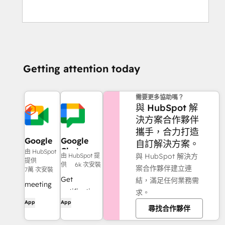
Getting attention today
需要更多協助嗎？
與 HubSpot 解
決方案合作夥伴
攜手，合力打造
Google
Google
自訂解決方案。
Meet
Chat
由 HubSpot
與 HubSpot 解決方
由 HubSpot 提
提供
供
6k 次安裝
案合作夥伴建立連
7萬 次安裝
Get
結，滿足任何業務需
meeting
notifications
求。
links,
App
App
and
尋找合作夥伴
recordings
collaborate
&