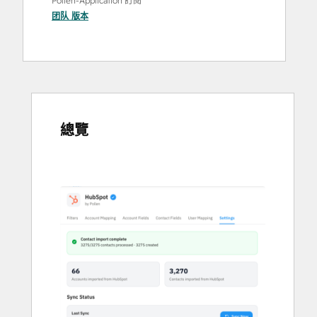
Pollen-Application 訂閱
团队
版本
總覽
使
用
方
向
鍵
查
看
其
他
項