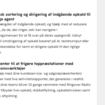
sk sortering og dirigering af indgående opkald til
ge agent
ængden af indgående opkald, og hjælp med at reducere
 da de, der ringer, selv kan navigere i
ingsmenuen for at få svar på deres spørgsmål. Udnyt
il omdirigering af opkald baseret på AI, tastaturinput eller
endelse for nemt at dirigere opkald til den rigtige
n.
enter til at frigøre toppræstationer med
ionsværktøjer
øje med dine kundeservice- og salgsrepræsentanters
r med live aktivitetsrapporter, der genereres i realtid.
f dine teams bliver 10 gange nemmere med Ringover Radio
 tilbyder live-opkald, dobbeltlytning, opkaldshvisken samt
 afspilning.