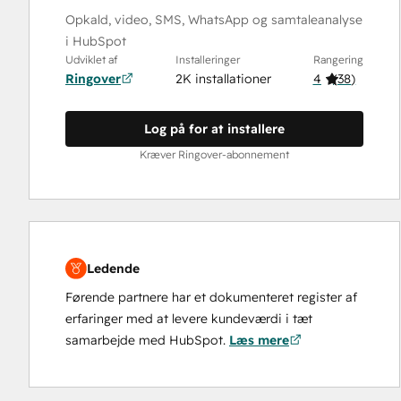
Opkald, video, SMS, WhatsApp og samtaleanalyse
i HubSpot
Udviklet af
Installeringer
Rangering
Ringover
2K installationer
4
(
38
)
Log på for at installere
Kræver Ringover-abonnement
Ledende
Førende partnere har et dokumenteret register af
erfaringer med at levere kundeværdi i tæt
samarbejde med HubSpot.
Læs mere