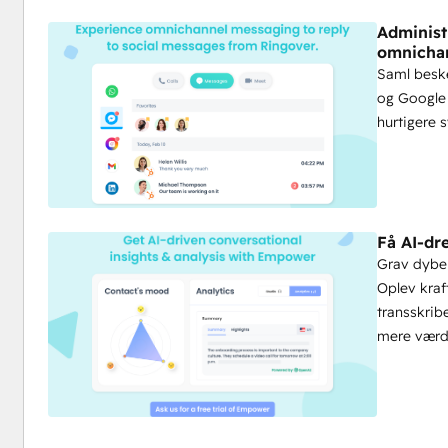
Administ
omnicha
Saml besk
og Google 
hurtigere s
Få AI-dre
Grav dybe
Oplev kraf
transskrib
mere værdi