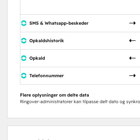
SMS & Whatsapp-beskeder
Opkaldshistorik
Opkald
Telefonnummer
Flere oplysninger om delte data
Ringover-administratorer kan tilpasse delt dato og synk
5 %
5 %
16 %
24 %
50 %
fuldendt
fuldendt
fuldendt
fuldendt
fuldendt