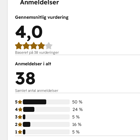
Anmeldelser
Gennemsnitlig vurdering
4,0
Baseret på 38 vurderinger
Anmeldelser i alt
38
Samlet antal anmeldelser
5
50 %
4
24 %
3
5 %
2
16 %
1
5 %