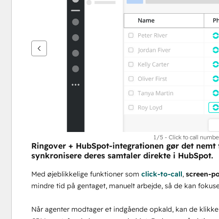
se
andre
elementer
1/5 - Click to call numb
Ringover + HubSpot-integrationen gør det nemt f
synkronisere deres samtaler direkte i HubSpot.
Med øjeblikkelige funktioner som 
click-to-call
,
 screen-po
mindre tid på gentaget, manuelt arbejde, så de kan fokuse
Når agenter modtager et indgående opkald, kan de klikke 