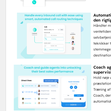
Automati
den rigti
Håndter m
ventetiden,
selvbetjen
teknikker t
stemmegenk
destinatio
Coach ag
supervis
Hold nøje 
præstatione
Træning a
Coach, der
automatisk