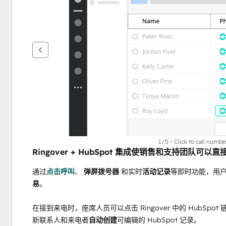
键
查
看
其
他
项
1/5 - Click to call numb
Ringover + HubSpot 集成使销售和支持团队可以
通过
点击呼叫
、
 弹屏拨号器 
和实时
活动记录
等即时功能，用
易
。
在接到来电时，座席人员可以点击 Ringover 中的 HubSp
新联系人和来电者
自动创建
可编辑的 HubSpot 记录。