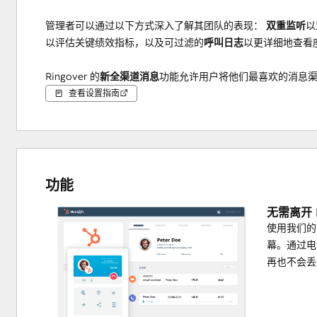
管理者可以通过以下方式深入了解其团队的表现：
 双重监听
以
以评估关键绩效指标，以及可过滤的
呼叫日志
以更详细地查看
Ringover 的
新全渠道消息
功能允许用户将他们最喜欢的消息
Google 
Reviews
、
Outlook
和
Gmail 
）统一到一个地方。您可
查看设置指南
个应用程序之间纠缠。额外奖励？WhatsApp 对话会自动同步回 
通过
会话分析
深入了解每次互动。获取直接发送到 HubSpot 
人员提供他们所需的情报，以便更好地与潜在客户互动，更快
功能
无需离开 
使用我们的
幕。通过电
再也不会丢