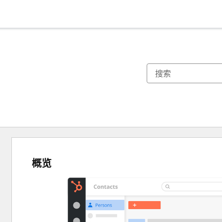
概览
使
用
箭
头