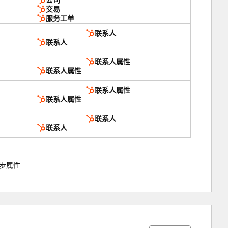
公司
交易
服务工单
联系人
联系人
联系人属性
联系人属性
联系人属性
联系人属性
联系人
联系人
同步属性
5%
5%
16%
24%
50%
完
完
完
完
完
成
成
成
成
成