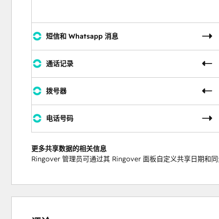
短信和 Whatsapp 消息
通话记录
拨号器
电话号码
更多共享数据的相关信息
Ringover 管理员可通过其 Ringover 面板自定义共享日期和
5%
5%
16%
24%
50%
完
完
完
完
完
成
成
成
成
成