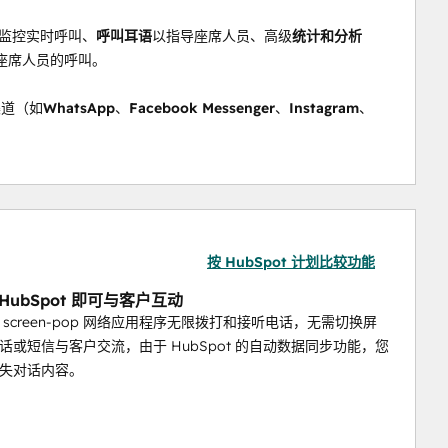
监控实时呼叫、
呼叫耳语
以指导座席人员、高级
统计和分析
座席人员的呼叫。
渠道（如
WhatsApp
、
Facebook Messenger
、
Instagram
、
以直接从 Ringover 轻松管理和回复社交消息，而无需在多
HubSpot。
的
呼叫摘要
、
副本
以及有关
客户情绪
或
情感的 
见解
。为座席
地达成交易。
按 HubSpot 计划比较功能
HubSpot 即可与客户互动
 screen-pop 网络应用程序无限拨打和接听电话，无需切换屏
话或短信与客户交流，由于 HubSpot 的自动数据同步功能，您
失对话内容。