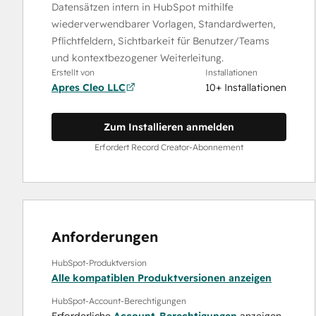
Datensätzen intern in HubSpot mithilfe
wiederverwendbarer Vorlagen, Standardwerten,
Pflichtfeldern, Sichtbarkeit für Benutzer/Teams
und kontextbezogener Weiterleitung.
Erstellt von
Installationen
Apres Cleo LLC
10+ Installationen
Zum Installieren anmelden
Erfordert Record Creator-Abonnement
Anforderungen
HubSpot-Produktversion
Alle kompatiblen Produktversionen anzeigen
HubSpot-Account-Berechtigungen