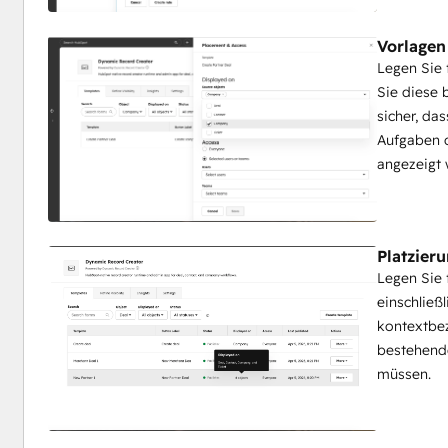
Vorlagen
Legen Sie 
Sie diese 
sicher, da
Aufgaben d
angezeigt 
Platzier
Legen Sie 
einschließ
kontextbez
bestehende
müssen.