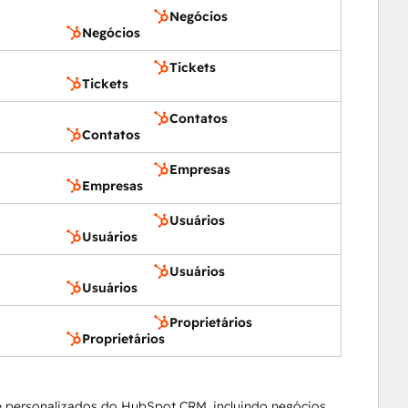
Negócios
Negócios
Tickets
Tickets
Contatos
Contatos
Empresas
Empresas
Usuários
Usuários
Usuários
Usuários
Proprietários
Proprietários
 personalizados do HubSpot CRM, incluindo negócios,