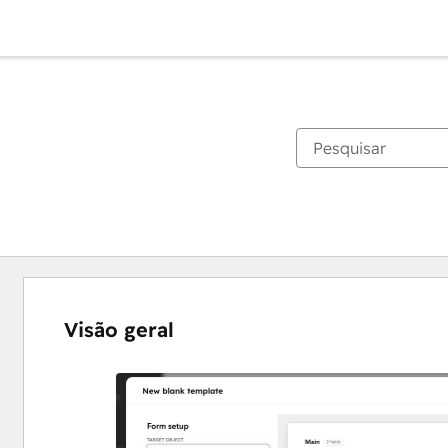
Visão geral
Use
as
setas
para