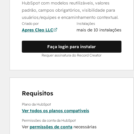
HubSpot com modelos reutilizáveis, valores
padrão, campos obrigatórios, visibilidade para
usuários/equipes e encaminhamento contextual.
Criado por
Instalações
Apres Cleo LLC
mais de 10 instalações
Faça login para instalar
Requer assinatura do Record Creator
Requisitos
Plano da HubSpot
Ver todos os planos compatíveis
Permissões da conta da HubSpot
Ver
permissões de conta
necessárias