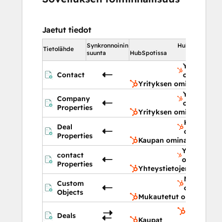
Jaetut tiedot
Synkronnoinin
HubSpotissa
Tietolähde
suunta
HubSpotissa
Yrityksen
Contact
ominaisuu
Yrityksen ominaisuudet
Yrityksen
Company
ominaisuu
Properties
Yrityksen ominaisuudet
Kaupan
Deal
ominaisuu
Properties
Kaupan ominaisuudet
Yhteystiet
contact
ominaisuud
Properties
Yhteystietojen ominais
Mukautetu
Custom
objektit
Objects
Mukautetut objektit
Kaupat
Deals
Kaupat