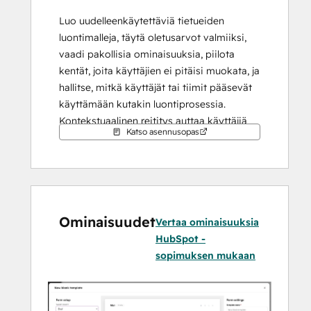
Luo uudelleenkäytettäviä tietueiden 
luontimalleja, täytä oletusarvot valmiiksi, 
vaadi pakollisia ominaisuuksia, piilota 
kentät, joita käyttäjien ei pitäisi muokata, ja 
hallitse, mitkä käyttäjät tai tiimit pääsevät 
käyttämään kutakin luontiprosessia. 
Kontekstuaalinen reititys auttaa käyttäjiä 
Katso asennusopas
valitsemaan oikean mallin ilman, että 
heidän tarvitsee selata kaikkia 
käytettävissä olevia vaihtoehtoja.
Luo kauppoja, yhteyshenkilöitä, yrityksiä, 
Ominaisuudet
tikettejä ja tuettuja mukautettujen objektien 
Vertaa ominaisuuksia
tietueita suoraan HubSpotin tietuesivuilta 
HubSpot -
ja pidä samalla tietojen syöttö 
sopimuksen mukaan
organisaatiosi prosessien mukaisena.