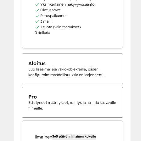
Yksinkertainen näkyvyyssääntö
Oletusarvot
Peruspaikannus
3 malli
1 tuote (vain tarjoukset)
0 dollaria
Aloitus
Luo lisää malleja vakio-objekteille, joiden
konfigurointimahdollisuuksia on laajennettu.
Pro
Edistyneet määritykset, reititys ja hallinta kasvaville
tiimeille.
Ilmainen
365 päivän ilmainen kokeilu