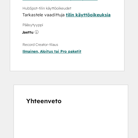
HubSpot-tilin käyttöoikeudet
Tarkastele vaadittuja
tilin käyttöoikeuksia
Pääsytyyppi
Jaettu
Record Creator-tilaus
Ilmainen
,
Aloitus
tai
Pro
paketit
Yhteenveto
Katso
muita
kohteita
käyttämällä