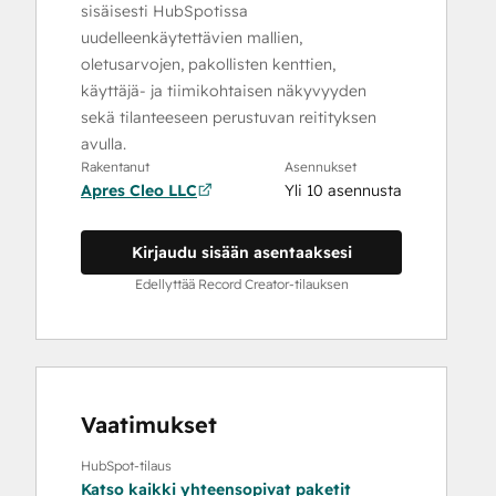
sisäisesti HubSpotissa
uudelleenkäytettävien mallien,
oletusarvojen, pakollisten kenttien,
käyttäjä- ja tiimikohtaisen näkyvyyden
sekä tilanteeseen perustuvan reitityksen
avulla.
Rakentanut
Asennukset
Apres Cleo LLC
Yli 10 asennusta
Kirjaudu sisään asentaaksesi
Edellyttää Record Creator-tilauksen
Vaatimukset
HubSpot-tilaus
Katso kaikki yhteensopivat paketit