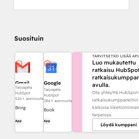
Suosituin
TARVITSETKO LISÄÄ AP
Luo mukautettu
ratkaisu HubSpo
ratkaisukumppan
Gmail
Google
avulla.
Tarjoajalta
Calendar
Tarjoajalta
Ota yhteyttä HubSpot
HubSpot
HubSpot
526 t. asennusta
ratkaisukumppaneihin
284 t. asennusta
kaikissa liiketoiminna
Bring
Book
tarpeissa.
HubSpot to
meetings
App
App
your inbox
Löydä kumppani
quickly and
with the
easily with
HubSpot