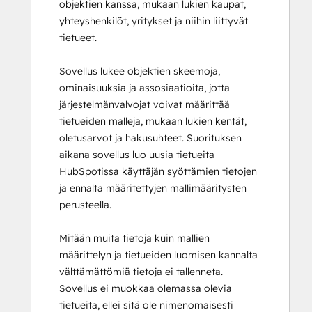
objektien kanssa, mukaan lukien kaupat,
yhteyshenkilöt, yritykset ja niihin liittyvät
tietueet.
Sovellus lukee objektien skeemoja,
ominaisuuksia ja assosiaatioita, jotta
järjestelmänvalvojat voivat määrittää
tietueiden malleja, mukaan lukien kentät,
oletusarvot ja hakusuhteet. Suorituksen
aikana sovellus luo uusia tietueita
HubSpotissa käyttäjän syöttämien tietojen
ja ennalta määritettyjen mallimääritysten
perusteella.
Mitään muita tietoja kuin mallien
määrittelyn ja tietueiden luomisen kannalta
välttämättömiä tietoja ei tallenneta.
Sovellus ei muokkaa olemassa olevia
tietueita, ellei sitä ole nimenomaisesti