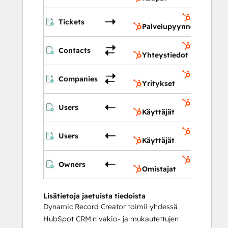
Palvelupy
Tickets
Palvelupyynnöt
Yhteystie
Contacts
Yhteystiedot
Yritykset
Companies
Yritykset
Käyttäjät
Users
Käyttäjät
Käyttäjät
Users
Käyttäjät
Omistajat
Owners
Omistajat
Lisätietoja jaetuista tiedoista
Dynamic Record Creator toimii yhdessä
HubSpot CRM:n vakio- ja mukautettujen