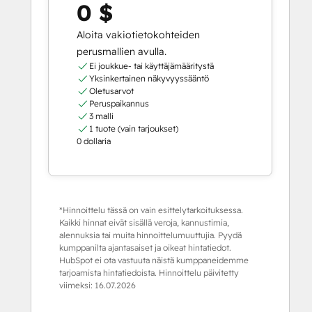
0 $
Aloita vakiotietokohteiden
perusmallien avulla.
Ei joukkue- tai käyttäjämääritystä
Yksinkertainen näkyvyyssääntö
Oletusarvot
Peruspaikannus
3 malli
1 tuote (vain tarjoukset)
0 dollaria
*Hinnoittelu tässä on vain esittelytarkoituksessa.
Kaikki hinnat eivät sisällä veroja, kannustimia,
alennuksia tai muita hinnoittelumuuttujia. Pyydä
kumppanilta ajantasaiset ja oikeat hintatiedot.
HubSpot ei ota vastuuta näistä kumppaneidemme
tarjoamista hintatiedoista. Hinnoittelu päivitetty
viimeksi:
16.07.2026