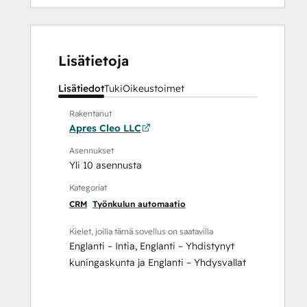
Lisätietoja
Lisätiedot
Tuki
Oikeustoimet
Rakentanut
Apres Cleo LLC
Asennukset
Yli 10 asennusta
Kategoriat
CRM
Työnkulun automaatio
Kielet, joilla tämä sovellus on saatavilla
Englanti – Intia
,
Englanti – Yhdistynyt
kuningaskunta
ja
Englanti – Yhdysvallat