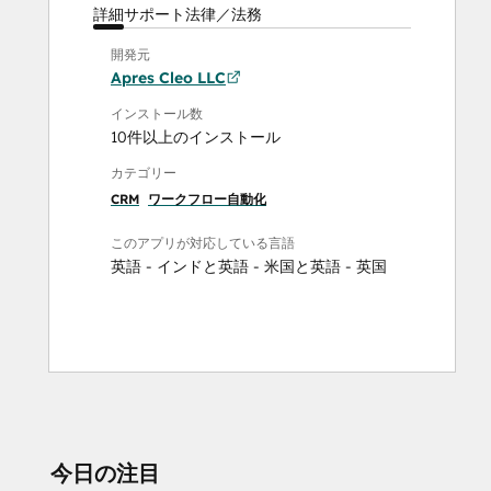
詳細
サポート
法律／法務
開発元
Apres Cleo LLC
インストール数
10件以上のインストール
カテゴリー
CRM
ワークフロー自動化
このアプリが対応している言語
英語 - インド
と
英語 - 米国
と
英語 - 英国
今日の注目