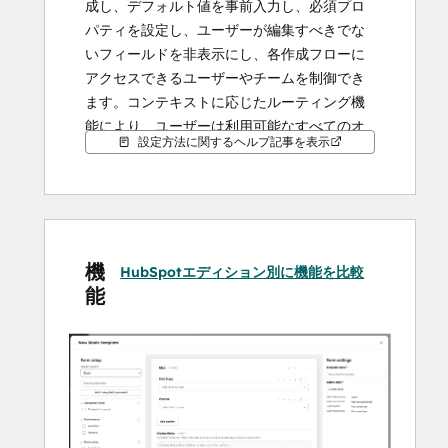
成し、デフォルト値を事前入力し、必須プロ
パティを設定し、ユーザーが編集すべきでな
いフィールドを非表示にし、各作成フローに
アクセスできるユーザーやチームを制御でき
ます。コンテキストに応じたルーティング機
能により、ユーザーは利用可能なすべてのオ
設定方法に関するヘルプ記事を表示
プションを検索することなく、適切なテンプ
レートを選択できます。
HubSpotのレコードページから直接、商談、
連絡先、企業、チケット、および対応してい
機
るカスタムオブジェクトのレコードを作成で
HubSpotエディション別に機能を比較
能
き、データ入力を組織のプロセスに整合させ
ることができます。