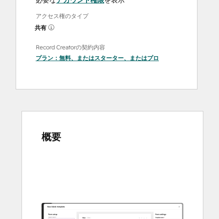
必要な
アカウント権限
を表示
アクセス権のタイプ
共有
Record Creatorの契約内容
プラン：
無料
、または
スターター
、または
プロ
概要
他
の
項
目
を
表