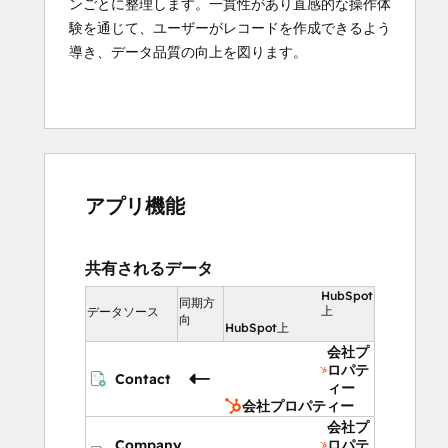
ンごとに整理します。一貫性があり直感的な操作体
験を通じて、ユーザーがレコードを作成できるよう
導き、データ品質の向上を図ります。
アプリ機能
共有されるデータ
HubSpot
同期方
上
データソース
向
HubSpot上
会社プ
ロパテ
Contact
ィー
会社プロパティー
会社プ
Company
ロパテ