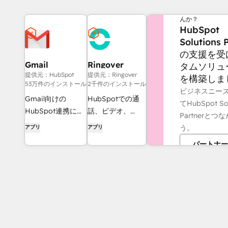
他にお困りのこ
んか？
HubSpot
Solutions 
の支援を受
Gmail
Ringover
タムソリュ
提供元：HubSpot
提供元：Ringover
を構築しま
53万件のインストール
2千件のインストール
ビジネスニー
Gmail向けの
HubSpotでの通
てHubSpot Sol
HubSpot連携によ
話、ビデオ、
Partnerと
り、HubSpotを受
SMS、
う。
アプリ
アプリ
信トレイに融合
WhatsApp、会話
パートナー
分析