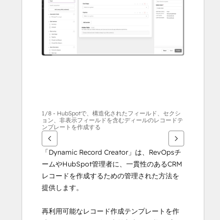
示
す
る
に
は
矢
印
キ
ー
を
1/8 - HubSpotで、構造化されたフィールド、セクシ
ョン、非表示フィールドを含むディールのレコードテ
使
ンプレートを作成する
用
し
「Dynamic Record Creator」は、RevOpsチ
ま
ームやHubSpot管理者に、一貫性のあるCRM
す
レコードを作成するための管理された方法を
提供します。
再利用可能なレコード作成テンプレートを作