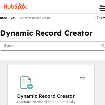
Me
สร้าง
Dynamic Record Creator
ตลาด
แอป
Dynamic Record Creator
App
Dynamic Record Creator
Standardize record creation internally