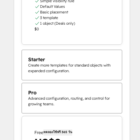
Simple visibility rule
Default Values
Basic placement
3 template
1 object (Deals only)
$0
Starter
Create more templates for standard objects with
expanded configuration.
Pro
Advanced configuration, routing, and control for
growing teams.
Free
ทดลองใช้ฟรี 365 วัน