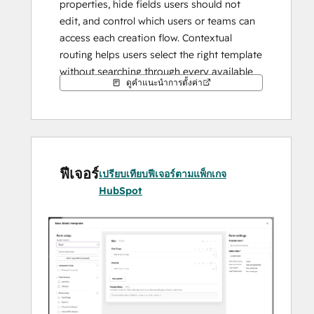
properties, hide fields users should not 
edit, and control which users or teams can 
access each creation flow. Contextual 
routing helps users select the right template 
without searching through every available 
ดูคำแนะนำการตั้งค่า
option.
Create deals, contacts, companies, tickets, 
and supported custom object records 
directly from HubSpot record pages while 
ฟีเจอร์
keeping data entry aligned with your 
เปรียบเทียบฟีเจอร์ตามแพ็กเกจ
organization’s processes.
HubSpot