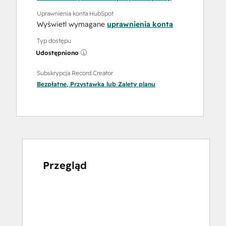
Uprawnienia konta HubSpot
Wyświetl wymagane
uprawnienia konta
Typ dostępu
Udostępniono
Subskrypcja Record Creator
Bezpłatne
,
Przystawka
lub
Zalety
planu
Przegląd
Użyj
klawiszy
strzałek,
aby