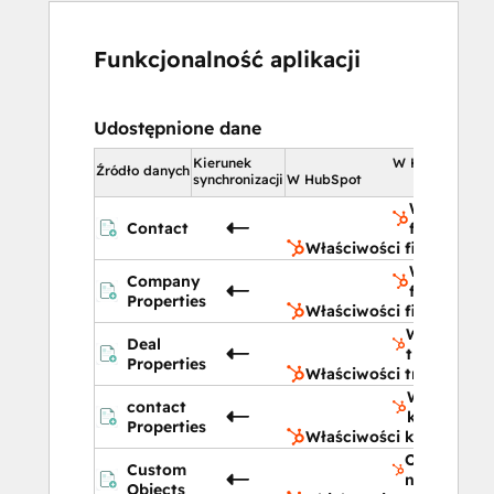
Funkcjonalność aplikacji
Udostępnione dane
Kierunek
W HubSpot
Źródło danych
synchronizacji
W HubSpot
Właściwoś
Contact
firmy
Właściwości firmy
Właściwoś
Company
firmy
Properties
Właściwości firmy
Właściwośc
Deal
transakcji
Properties
Właściwości transakcji
Właściwośc
contact
kontaktu
Properties
Właściwości kontaktu
Obiekty
Custom
niestandar
Objects