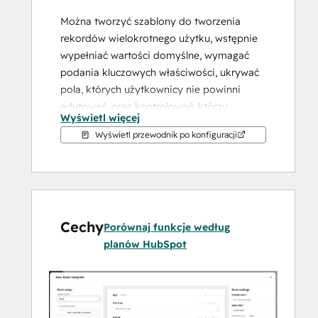
Można tworzyć szablony do tworzenia 
rekordów wielokrotnego użytku, wstępnie 
wypełniać wartości domyślne, wymagać 
podania kluczowych właściwości, ukrywać 
pola, których użytkownicy nie powinni 
edytować, oraz kontrolować, którzy 
Wyświetl więcej
użytkownicy lub zespoły mają dostęp do 
Wyświetl przewodnik po konfiguracji
poszczególnych procesów tworzenia. 
Kierowanie kontekstowe pomaga 
użytkownikom wybrać odpowiedni szablon 
bez konieczności przeszukiwania 
wszystkich dostępnych opcji.
Cechy
Porównaj funkcje według
Twórz rekordy transakcji, kontaktów, firm, 
planów HubSpot
zgłoszeń oraz obsługiwanych obiektów 
niestandardowych bezpośrednio ze stron 
rekordów w HubSpot, zapewniając 
jednocześnie zgodność wprowadzanych 