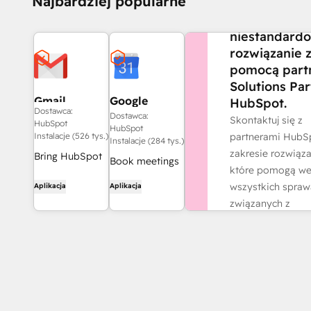
Najbardziej popularne
POMOCY?
Stwórz
niestandard
rozwiązanie 
pomocą part
Solutions Par
Gmail
Google
HubSpot.
Dostawca:
Calendar
Dostawca:
Skontaktuj się z
HubSpot
HubSpot
partnerami HubS
Instalacje (526 tys.)
Instalacje (284 tys.)
zakresie rozwiąza
Bring HubSpot
Book meetings
które pomogą w
to your inbox
quickly and
wszystkich spra
Aplikacja
Aplikacja
with the
easily with
związanych z
HubSpot
HubSpot and
działalnością.
integration for
Google
Gmail.
Znajdź partn
Calendar.