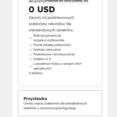
Bezpłatne
Pozostało dni wersji próbnej: 365
0 USD
Zacznij od podstawowych
szablonów rekordów dla
standardowych obiektów.
Brak przypisania do
zespołu/użytkownika
Prosta zasada widoczności
Wartości domyślne
Podstawowe rozmieszczenie
Szablon nr 3
1 przedmiot (tylko w ramach ofert
specjalnych)
0 dolarów
Przystawka
Utwórz więcej szablonów dla standardowych
obiektów z rozszerzoną konfiguracją.