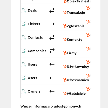
Obiekty niestandardow
Transakcje
Deals
Transakcje
Zgłoszenia
Tickets
Zgłoszenia
Kontakty
Contacts
Kontakty
Firmy
Companies
Firmy
Użytkown
Users
Użytkownicy
Użytkown
Users
Użytkownicy
Właściciel
Owners
Właściciele
Więcej informacji o udostępnionych