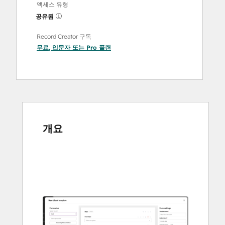
액세스 유형
공유됨
Record Creator 구독
무료
,
입문자
또는
Pro
플랜
개요
다
른
항
목
을
보
려