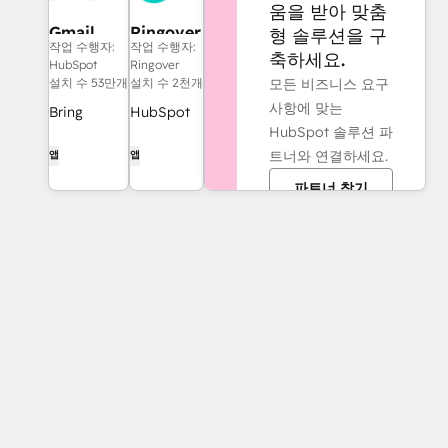
움을 받아 맞춤
Gmail
Ringover
형 솔루션을 구
작업 수행자:
작업 수행자:
축하세요.
HubSpot
Ringover
모든 비즈니스 요구
설치 수 53만개
설치 수 2천개
사항에 맞는
Bring
HubSpot
HubSpot 솔루션 파
HubSpot to
의 통화, 비
트너와 연결하세요.
앱
앱
your inbox
디오, SMS,
with the
WhatsApp
파트너 찾기
HubSpot
및 대화 분
integration
석
for Gmail.