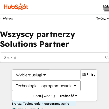
Me
Twórz
Wstecz
Wszyscy partnerzy
Solutions Partner
Filtry
Wybierz usługi
Technologia – oprogramowanie
Sortuj według:
Trafność
Branże: Technologia – oprogramowanie