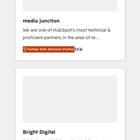
media junction
We are one of HubSpot's most technical &
proficient partners in the area of re-
platforming, website design & development.
Partner Elite Solutions Partner
5.0
We specialize in multi-hub implementations
for mid-market & enterprise companies. We
are woman-owned, powered by coffee, and
we ❤️ dogs. We produce award-winning work
for our clients. 🏆2023 Technical Expertise
Impact Award 🏆2022 Technical Expertise
Impact Award 🏆2022 Platform Migration
Excellence Impact Award 🏆2020 Elite
Solutions Partner 🏆2019 Integrations
HubSpot Impact Award 🏆2019 Marketing
Enablement HubSpot Impact Award 🏆2018
Bright Digital
Website Design HubSpot Impact Award 🏆