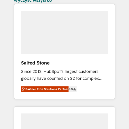
Wyczyść wszystko
Salted Stone
Since 2012, HubSpot’s largest customers
globally have counted on S2 for complex
migrations, change management, systems
Partner Elite Solutions Partner
5.0
integration, and creative solutions that
deliver measurable impact and transform
brand experiences As one of the few full-
service creative agencies in the HubSpot
ecosystem, we blend strategy, technology, &
award-winning design to build scalable,