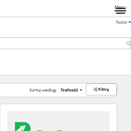
Menu
Twórz
na
Filtry
Sortuj według:
Trafność