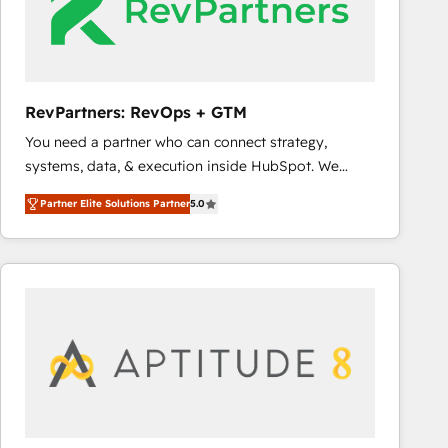
RevPartners: RevOps + GTM
You need a partner who can connect strategy,
systems, data, & execution inside HubSpot. We
bridge the gap where most agencies fall short by
Partner Elite Solutions Partner
5.0
combining GTM strategy with technical execution to
solve the right problem with the right solution. As the
only firm in the world to hold Elite Partner
Accreditations with both HubSpot and Clay, our
clients gain a unique advantage in CRM architecture,
pipeline generation, data intelligence, and go-to-
market execution. Why B2B Businesses Choose RP: -
Secure: Soc2 compliant 🛡️ - Pricing: Implementations
starting at $1,5k 💵 - Speed: Launch in 14 days ⚡ -
Global: 75+ RPers across five continents 🌐 - Scale: