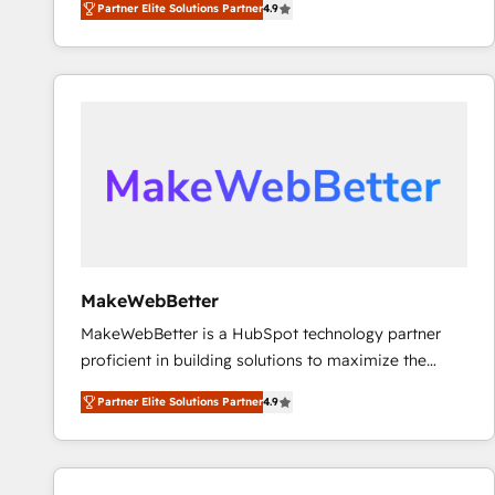
Partner Elite Solutions Partner
4.9
marketing automation, Growth, Revops, CRM et
webdesign. Markentive is both a consulting firm, a
digital agency and an integrator. With over 115
experts in marketing automation, growth, revops,
CRM and webdesign (We focus on EMEA - USA
customers).
MakeWebBetter
MakeWebBetter is a HubSpot technology partner
proficient in building solutions to maximize the
operational efficiency of HubSpot. The fastest-
Partner Elite Solutions Partner
4.9
growing tech-enabler & facilitator, MakeWebBetter,
hands you the blend of HubSpot expertise &
eminent solutions & integrations. Trust us to
streamline your HubSpot experience. 🚀HubSpot