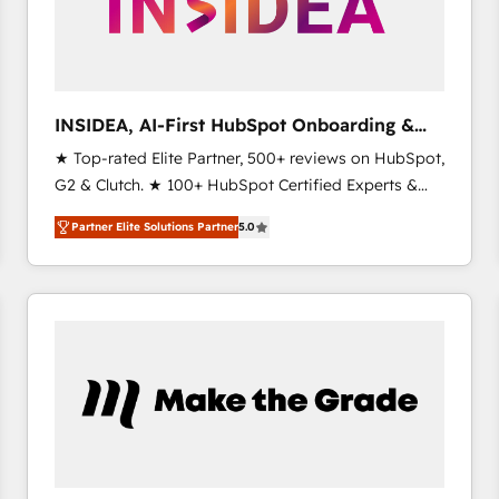
INSIDEA, AI-First HubSpot Onboarding &
RevOps
★ Top-rated Elite Partner, 500+ reviews on HubSpot,
G2 & Clutch. ★ 100+ HubSpot Certified Experts &
Trainers across the team ★ 1,500+ implementations
Partner Elite Solutions Partner
5.0
across five continents ★ AI-First, RevOps-led,
Onboarding obsessed ★ Company of the Year
2024/25 INSIDEA helps growing companies turn
HubSpot into a revenue engine. We onboard your
team, migrate your data, and build AI-powered
workflows that drive adoption from week one, in
your time zone. What we do ➤ Onboarding: Live in
weeks, with workflows built around your business,
not a template. ➤ Migration: Move from any legacy
CRM. Zero downtime, full data integrity. ➤