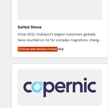
Salted Stone
Since 2012, HubSpot’s largest customers globally
have counted on S2 for complex migrations, change
management, systems integration, and creative
Partner Elite Solutions Partner
5.0
solutions that deliver measurable impact and
transform brand experiences As one of the few full-
service creative agencies in the HubSpot
ecosystem, we blend strategy, technology, & award-
winning design to build scalable, globally
regionalized HubSpot websites, integrated
marketing campaigns, & RevOps frameworks that
fuel long-term success We connect the entire
customer lifecycle through seamless integrations,
ensure long-term adoption with change-