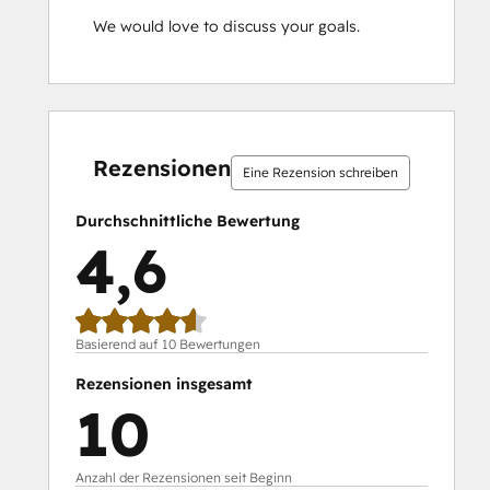
We would love to discuss your goals.
0 %
0 %
0 %
10 %
90 %
0 %
0 %
0 %
10 %
90 %
abgeschlossen
abgeschlossen
abgeschlossen
abgeschlossen
abgeschlossen
abgeschlossen
abgeschlossen
abgeschlossen
abgeschlossen
abgeschloss
Rezensionen
Eine Rezension schreiben
Durchschnittliche Bewertung
4,6
Basierend auf 10 Bewertungen
Rezensionen insgesamt
10
Anzahl der Rezensionen seit Beginn