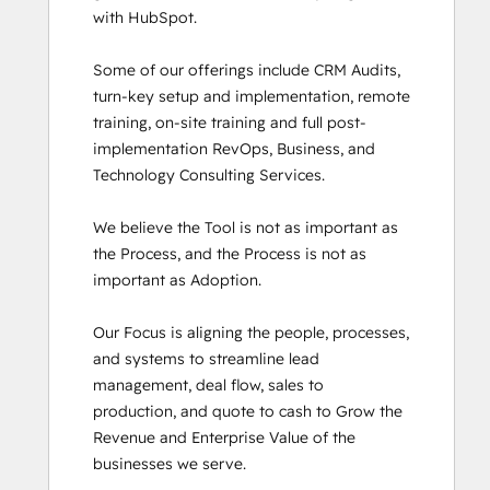
with HubSpot. 

SEO
SEO II
Some of our offerings include CRM Audits, 
Service Hub Software
turn-key setup and implementation, remote 
Social Media Marketing Certification
training, on-site training and full post-
Course
implementation RevOps, Business, and 
Social Media Marketing Certification II
Technology Consulting Services. 

Super Admin Bootcamp
We believe the Tool is not as important as 
the Process, and the Process is not as 
important as Adoption.

Our Focus is aligning the people, processes, 
and systems to streamline lead 
management, deal flow, sales to 
production, and quote to cash to Grow the 
Revenue and Enterprise Value of the 
businesses we serve.
