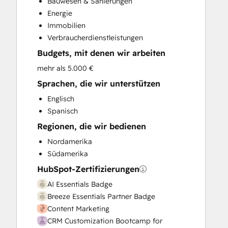
Bauwesen & Sanierungen
Customer Success Training
Energie
Customer Support Training
Immobilien
Email Marketing
Verbraucherdienstleistungen
Full Inbound Marketing Services
Budgets, mit denen wir arbeiten
HubSpot Onboarding
Knowledge Base Development
mehr als 5.000 €
Paid Advertising
Sprachen, die wir unterstützen
Programmable Automation
Englisch
Sales and Marketing Alignment
Spanisch
Sales Coaching and Training
Regionen, die wir bedienen
Sales Enablement
Search Engine Optimization
Nordamerika
Social Media
Südamerika
Website Design
HubSpot-Zertifizierungen
Website Development
AI Essentials Badge
Website Migration
Breeze Essentials Partner Badge
Content Marketing
CRM Customization Bootcamp for