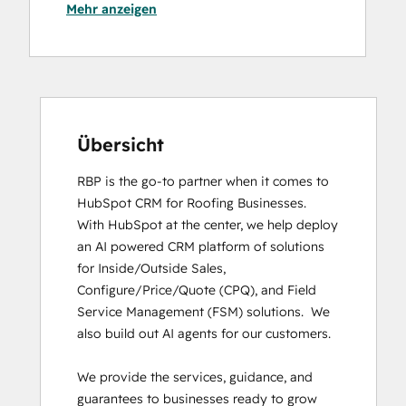
Mehr anzeigen
Developers
Digital Advertising
Digital Marketing
Email Marketing Certification
HubSpot CMS for Developers II
HubSpot Implementation for Partners
HubSpot Marketing Hub Software
Übersicht
Certification
RBP is the go-to partner when it comes to 
HubSpot Reporting
HubSpot CRM for Roofing Businesses.

HubSpot Solutions Partner
With HubSpot at the center, we help deploy 
HubSpot Trainer Certification
an AI powered CRM platform of solutions 
Inbound
for Inside/Outside Sales, 
Inbound Marketing
Configure/Price/Quote (CPQ), and Field 
Inbound Marketing
Service Management (FSM) solutions.  We 
Inbound Sales
also build out AI agents for our customers. 

Objectives-Based Onboarding
Revenue Operations
We provide the services, guidance, and 
RevOps Bootcamp
guarantees to businesses ready to grow 
Sales Enablement