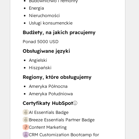
Budownictwo i remonty
Customer Success Training
Energia
Customer Support Training
Nieruchomości
Email Marketing
Usługi konsumenckie
Full Inbound Marketing Services
Budżety, na jakich pracujemy
HubSpot Onboarding
Knowledge Base Development
Ponad 5000 USD
Paid Advertising
Obsługiwane języki
Programmable Automation
Angielski
Sales and Marketing Alignment
Hiszpański
Sales Coaching and Training
Regiony, które obsługujemy
Sales Enablement
Search Engine Optimization
Ameryka Północna
Social Media
Ameryka Południowa
Website Design
Certyfikaty HubSpot
Website Development
AI Essentials Badge
Website Migration
Breeze Essentials Partner Badge
Content Marketing
CRM Customization Bootcamp for