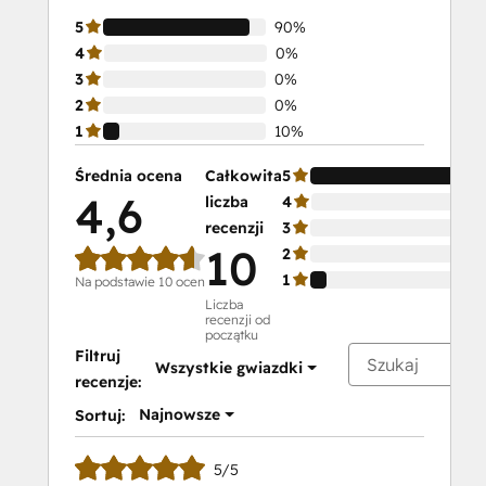
5
90%
4
0%
3
0%
2
0%
1
10%
Średnia ocena
Całkowita
5
4,6
liczba
4
recenzji
3
10
2
1
Na podstawie 10 ocen
Liczba
recenzji od
początku
Filtruj
Wszystkie gwiazdki
recenzje:
Najnowsze
Sortuj:
5/5