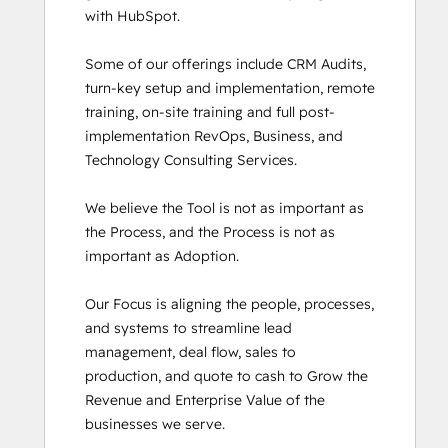
with HubSpot. 

SEO
SEO II
Some of our offerings include CRM Audits, 
Service Hub Software
turn-key setup and implementation, remote 
Social Media Marketing Certification
training, on-site training and full post-
Course
implementation RevOps, Business, and 
Social Media Marketing Certification II
Technology Consulting Services. 

Super Admin Bootcamp
We believe the Tool is not as important as 
the Process, and the Process is not as 
important as Adoption.

Our Focus is aligning the people, processes, 
and systems to streamline lead 
management, deal flow, sales to 
production, and quote to cash to Grow the 
Revenue and Enterprise Value of the 
businesses we serve.
