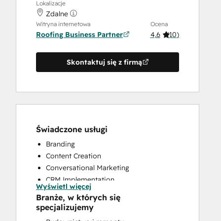
Lokalizacje
Zdalne
Witryna internetowa
Ocena
Roofing Business Partner
4,6
(
10
)
Skontaktuj się z firmą
Świadczone usługi
Branding
Content Creation
Conversational Marketing
CRM Implementation
Wyświetl więcej
CRM Migration
Branże, w których się
Custom API Integrations
specjalizujemy
Customer Marketing