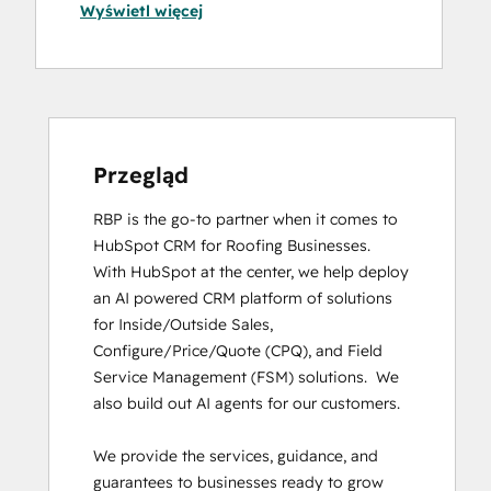
Wyświetl więcej
Developers
Digital Advertising
Digital Marketing
Email Marketing Certification
HubSpot CMS for Developers II
HubSpot Implementation for Partners
HubSpot Marketing Hub Software
Przegląd
Certification
RBP is the go-to partner when it comes to 
HubSpot Reporting
HubSpot CRM for Roofing Businesses.

HubSpot Solutions Partner
With HubSpot at the center, we help deploy 
HubSpot Trainer Certification
an AI powered CRM platform of solutions 
Inbound
for Inside/Outside Sales, 
Inbound Marketing
Configure/Price/Quote (CPQ), and Field 
Inbound Marketing
Service Management (FSM) solutions.  We 
Inbound Sales
also build out AI agents for our customers. 

Objectives-Based Onboarding
Revenue Operations
We provide the services, guidance, and 
RevOps Bootcamp
guarantees to businesses ready to grow 
Sales Enablement