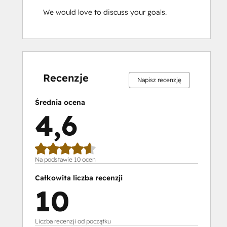
We would love to discuss your goals.
Ukończono
Ukończono
Ukończono
Ukończono
Ukończono
Ukończono
Ukończono
Ukończono
Ukończono
Ukończono
0%
0%
0%
10%
90%
0%
0%
0%
10%
90%
Recenzje
Napisz recenzję
Średnia ocena
4,6
Na podstawie 10 ocen
Całkowita liczba recenzji
10
Liczba recenzji od początku