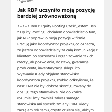
16 gru 2025
Jak RBP uczyniło moją pozycję
bardziej zrównoważoną
⭐️⭐️⭐️⭐️⭐️ Ben z Equity Roofing Cześć, jestem Ben
z Equity Roofing i chciałem opowiedzieć o tym,
jak RBP poprawiło moją pozycję w firmie.
Pracuję jako koordynator projektu, co oznacza,
że jestem odpowiedzialny za całą komunikację z
klientem po sprzedaży i organizowanie takich
rzeczy, jak pozwolenia, dostawy, gwarancje
producenta, inwentaryzacja sklepu itp.
Wyzwanie Kiedy objąłem stanowisko
koordynatora projektu, szybko odkryliśmy, że
nasz CRM nie był dobrze skonfigurowany do
obsługi tego stanowiska. Nie do końca
rozumieliśmy również zakres samego
stanowiska ani sposób zmiany CRM. Kiedy
zacząłem rok temu, często czułem się, jakbym