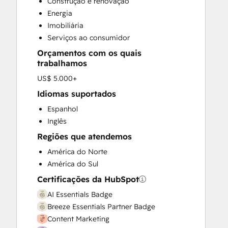
Construção e renovação
Customer Success Training
Energia
Customer Support Training
Imobiliária
Email Marketing
Serviços ao consumidor
Full Inbound Marketing Services
Orçamentos com os quais
HubSpot Onboarding
trabalhamos
Knowledge Base Development
US$ 5.000+
Paid Advertising
Programmable Automation
Idiomas suportados
Sales and Marketing Alignment
Espanhol
Sales Coaching and Training
Inglês
Sales Enablement
Regiões que atendemos
Search Engine Optimization
América do Norte
Social Media
América do Sul
Website Design
Website Development
Certificações da HubSpot
Website Migration
AI Essentials Badge
Breeze Essentials Partner Badge
Content Marketing