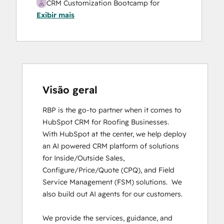
CRM Customization Bootcamp for
Exibir mais
Developers
Digital Advertising
Digital Marketing
Email Marketing Certification
HubSpot CMS for Developers II
HubSpot Implementation for Partners
HubSpot Marketing Hub Software
Visão geral
Certification
RBP is the go-to partner when it comes to 
HubSpot Reporting
HubSpot CRM for Roofing Businesses.

HubSpot Solutions Partner
With HubSpot at the center, we help deploy 
HubSpot Trainer Certification
an AI powered CRM platform of solutions 
Inbound
for Inside/Outside Sales, 
Inbound Marketing
Configure/Price/Quote (CPQ), and Field 
Inbound Marketing
Service Management (FSM) solutions.  We 
Inbound Sales
also build out AI agents for our customers. 

Objectives-Based Onboarding
Revenue Operations
We provide the services, guidance, and 
RevOps Bootcamp