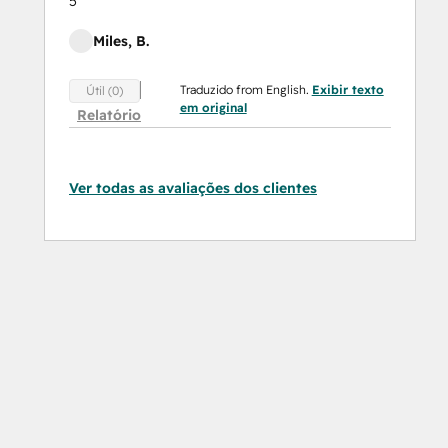
5
Miles, B.
Traduzido from English.
Exibir texto
Útil (0)
em original
Relatório
Ver todas as avaliações dos clientes