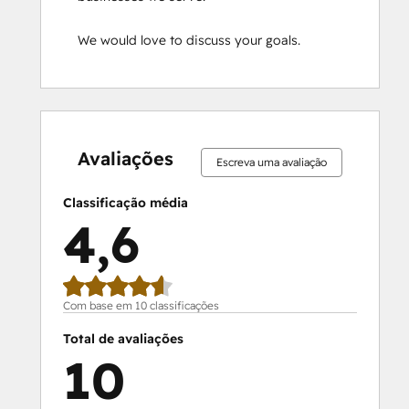
We would love to discuss your goals.
0%
0%
0%
10%
90%
0%
0%
0%
10%
90%
concluído
concluído
concluído
concluído
concluído
concluído
concluído
concluído
concluído
concluído
Avaliações
Escreva uma avaliação
Classificação média
4,6
Com base em 10 classificações
Total de avaliações
10