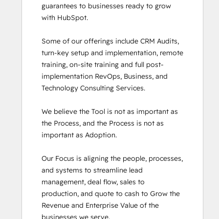
guarantees to businesses ready to grow 
Sales Enablement
with HubSpot. 

SEO
SEO II
Some of our offerings include CRM Audits, 
Service Hub Software
turn-key setup and implementation, remote 
Social Media Marketing Certification
training, on-site training and full post-
Course
implementation RevOps, Business, and 
Social Media Marketing Certification II
Technology Consulting Services. 

Super Admin Bootcamp
We believe the Tool is not as important as 
the Process, and the Process is not as 
important as Adoption.

Our Focus is aligning the people, processes, 
and systems to streamline lead 
management, deal flow, sales to 
production, and quote to cash to Grow the 
Revenue and Enterprise Value of the 
businesses we serve.
