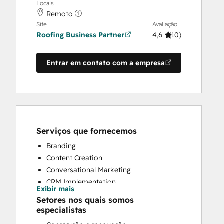
Locais
Remoto
Site
Avaliação
Roofing Business Partner
4,6
(
10
)
Entrar em contato com a empresa
Serviços que fornecemos
Branding
Content Creation
Conversational Marketing
CRM Implementation
Exibir mais
CRM Migration
Setores nos quais somos
Custom API Integrations
especialistas
Customer Marketing