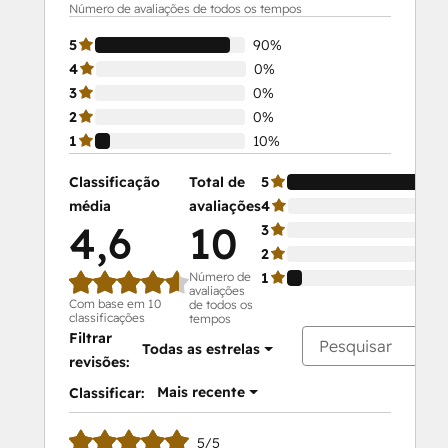
Número de avaliações de todos os tempos
5
90%
4
0%
3
0%
2
0%
1
10%
Classificação
Total de
5
média
avaliações
4
4,6
10
3
2
Número de
1
avaliações
Com base em 10
de todos os
classificações
tempos
Filtrar
Todas as estrelas
revisões:
Mais recente
Classificar:
5/5