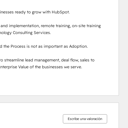
inesses ready to grow with HubSpot. 

and implementation, remote training, on-site training 
logy Consulting Services. 

d the Process is not as important as Adoption.

o streamline lead management, deal flow, sales to 
terprise Value of the businesses we serve.

0%
0%
0%
10%
90%
completo
completo
completo
completo
completo
Escribe una valoración