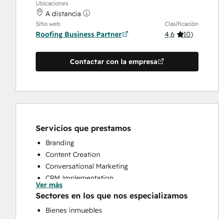
Ubicaciones
A distancia
Sitio web
Clasificación
Roofing Business Partner
4,6
(
10
)
Contactar con la empresa
Servicios que prestamos
Branding
Content Creation
Conversational Marketing
CRM Implementation
Ver más
CRM Migration
Sectores en los que nos especializamos
Custom API Integrations
Bienes inmuebles
Customer Marketing