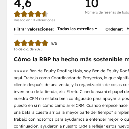
4,6
10
Número de reseñas de todo
Basado en 10 valoraciones
Todas las estrellas
M
Filtrar valoraciones:
Ordenar:
5/5
16 de dic. de 2025
Cómo la RBP ha hecho más sostenible m
⭐️⭐️⭐️⭐️⭐️ Ben de Equity Roofing Hola, soy Ben de Equity Ro
aquí. Trabajo como Coordinador de Proyectos, lo que signif
cliente después de una venta, y la organización de cosas com
inventario de la tienda, etc. El reto Cuando asumí el pape
nuestro CRM no estaba bien configurado para apoyar la pos
puesto en sí ni cómo cambiar el CRM. Cuando empecé hace u
una batalla cuesta arriba la mayor parte del tiempo" simple
trabajó con nosotros para ayudarnos a entender mejor lo qu
continuación, ayudaron a nuestro CRM a reflejar estos nuev