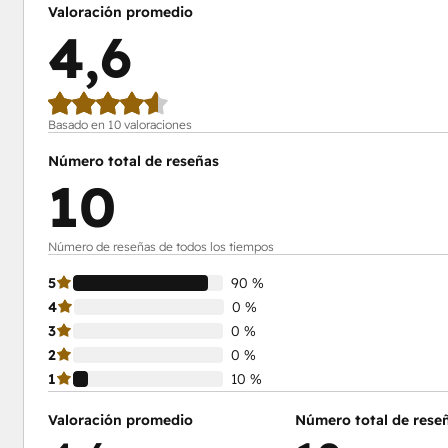
Valoración promedio
4,6
Basado en 10 valoraciones
Número total de reseñas
10
Número de reseñas de todos los tiempos
5
90 %
4
0 %
3
0 %
2
0 %
1
10 %
Valoración promedio
Número total de rese