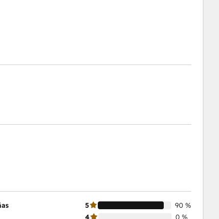
ñas
5
90 %
4
0 %