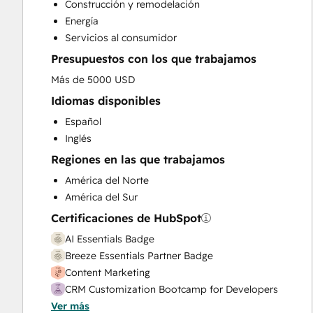
Construcción y remodelación
Customer Success Training
Energía
Customer Support Training
Servicios al consumidor
Email Marketing
Presupuestos con los que trabajamos
Full Inbound Marketing Services
HubSpot Onboarding
Más de 5000 USD
Knowledge Base Development
Idiomas disponibles
Paid Advertising
Español
Programmable Automation
Inglés
Sales and Marketing Alignment
Regiones en las que trabajamos
Sales Coaching and Training
Sales Enablement
América del Norte
Search Engine Optimization
América del Sur
Social Media
Certificaciones de HubSpot
Website Design
AI Essentials Badge
Website Development
Breeze Essentials Partner Badge
Website Migration
Content Marketing
CRM Customization Bootcamp for Developers
Ver más
Digital Advertising