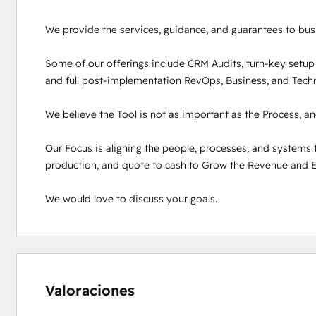
We provide the services, guidance, and guarantees to bus
Some of our offerings include CRM Audits, turn-key setup 
and full post-implementation RevOps, Business, and Techno
We believe the Tool is not as important as the Process, an
Our Focus is aligning the people, processes, and systems t
production, and quote to cash to Grow the Revenue and En
We would love to discuss your goals.
0%
0%
0%
10%
90%
completo
completo
completo
completo
completo
Valoraciones