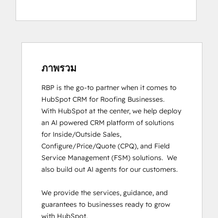
Digital Advertising
Digital Marketing
Email Marketing Certification
HubSpot CMS for Developers II
HubSpot Implementation for Partners
HubSpot Marketing Hub Software
ภาพรวม
Certification
RBP is the go-to partner when it comes to 
HubSpot Reporting
HubSpot CRM for Roofing Businesses.

HubSpot Solutions Partner
With HubSpot at the center, we help deploy 
Inbound
an AI powered CRM platform of solutions 
Inbound Marketing
for Inside/Outside Sales, 
Inbound Marketing
Configure/Price/Quote (CPQ), and Field 
Inbound Sales
Service Management (FSM) solutions.  We 
Objectives-Based Onboarding
also build out AI agents for our customers. 

Revenue Operations
RevOps Bootcamp
We provide the services, guidance, and 
Sales Enablement
guarantees to businesses ready to grow 
SEO II
with HubSpot. 

Service Hub Software