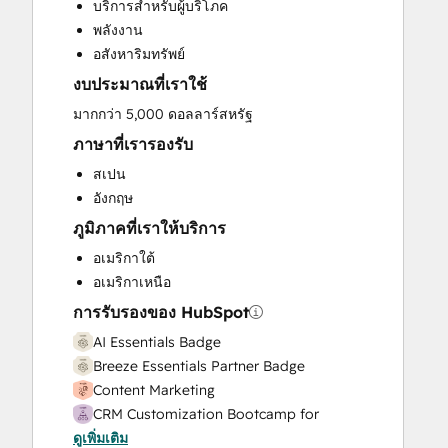
บริการสำหรับผู้บริโภค
Customer Success Training
พลังงาน
Customer Support Training
อสังหาริมทรัพย์
Email Marketing
งบประมาณที่เราใช้
Full Inbound Marketing Services
HubSpot Onboarding
มากกว่า 5,000 ดอลลาร์สหรัฐ
Knowledge Base Development
ภาษาที่เรารองรับ
Paid Advertising
สเปน
Programmable Automation
อังกฤษ
Sales and Marketing Alignment
ภูมิภาคที่เราให้บริการ
Sales Coaching and Training
Sales Enablement
อเมริกาใต้
Search Engine Optimization
อเมริกาเหนือ
Social Media
การรับรองของ HubSpot
Website Design
AI Essentials Badge
Website Development
Breeze Essentials Partner Badge
Website Migration
Content Marketing
CRM Customization Bootcamp for
ดูเพิ่มเติม
Developers