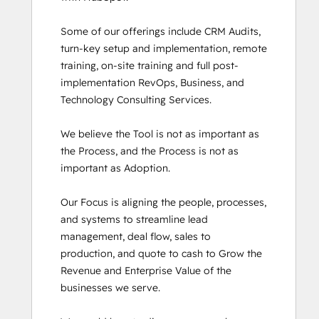
Social Media Marketing Certification
Some of our offerings include CRM Audits, 
Course
turn-key setup and implementation, remote 
Social Media Marketing Certification II
training, on-site training and full post-
Super Admin Bootcamp
implementation RevOps, Business, and 
Technology Consulting Services. 

We believe the Tool is not as important as 
the Process, and the Process is not as 
important as Adoption.

Our Focus is aligning the people, processes, 
and systems to streamline lead 
management, deal flow, sales to 
production, and quote to cash to Grow the 
Revenue and Enterprise Value of the 
businesses we serve.
