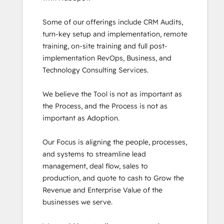
SEO II
Some of our offerings include CRM Audits, 
Service Hub Software
turn-key setup and implementation, remote 
Social Media Marketing Certification
training, on-site training and full post-
Course
implementation RevOps, Business, and 
Social Media Marketing Certification II
Technology Consulting Services. 

Super Admin Bootcamp
We believe the Tool is not as important as 
the Process, and the Process is not as 
important as Adoption.

Our Focus is aligning the people, processes, 
and systems to streamline lead 
management, deal flow, sales to 
production, and quote to cash to Grow the 
Revenue and Enterprise Value of the 
businesses we serve.
