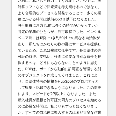
ために、私たちと協力してくれました。今では、表
計算ソフトなどで回避策を考え続けるのではなく、
より合理的なプロセスを開発することで、多くの業
務にかかる時間は以前の50％以下になりました。
許可取得に注力 以前は多くの時間がかかっていた
特定の業務のひとつが、許可取得でした。ペンシル
ベニア州には1郡につき約50以上の異なる自治体が
あり、私たちはかなりの数の郡にサービスを提供し
ているため、これは複雑な仕事です。各自治体の許
可証の取得、支払い、検査に必要な特別な条件を把
握するのは、どうにもならないことのように思え
た。RBPは、ボードから動的に許可証を管理する別
のオブジェクトを作成してくれました。これによ
り、自治体特有の情報をHubSpotのプロパティと
して収集・記録できるようになりました。この変更
により、スピードが2倍以上になりました。また、
新入社員が屋根と許可証の両方のプロセスを始める
のに必要な時間は、私よりもずっと短くなりまし
た。すべての自治体に導入するのはまだ大変な作業