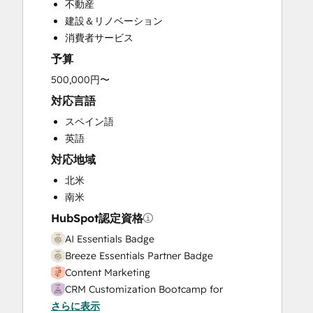
不動産
Customer Success Training
建設＆リノベーション
Customer Support Training
消費者サービス
Email Marketing
予算
Full Inbound Marketing Services
HubSpot Onboarding
500,000円〜
Knowledge Base Development
対応言語
Paid Advertising
スペイン語
Programmable Automation
英語
Sales and Marketing Alignment
対応地域
Sales Coaching and Training
Sales Enablement
北米
Search Engine Optimization
南米
Social Media
HubSpot認定資格
Website Design
AI Essentials Badge
Website Development
Breeze Essentials Partner Badge
Website Migration
Content Marketing
CRM Customization Bootcamp for
さらに表示
Developers