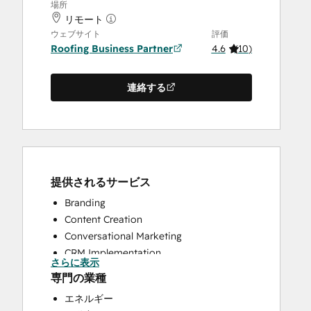
場所
リモート
ウェブサイト
評価
Roofing Business Partner
4.6
(
10
)
連絡する
提供されるサービス
Branding
Content Creation
Conversational Marketing
CRM Implementation
さらに表示
CRM Migration
専門の業種
Custom API Integrations
エネルギー
Customer Marketing