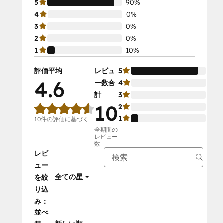
5
90%
4
0%
3
0%
2
0%
1
10%
評価平均
レビュ
5
90
4.6
ー数合
4
0%
計
3
0%
10
2
0%
1
10
10件の評価に基づく
全期間の
レビュー
数
レビ
ュー
全ての星
を絞
り込
み：
並べ