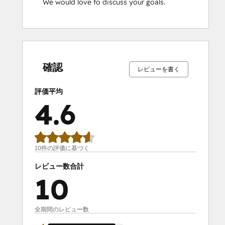
We would love to discuss your goals.
0%
0%
0%
10%
90%
0%
0%
0%
10%
90%
完
完
完
完
完
完
完
完
完
完
了
了
了
了
了
了
了
了
了
了
確認
レビューを書く
評価平均
4.6
10件の評価に基づく
レビュー数合計
10
全期間のレビュー数