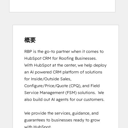
Digital Advertising
Digital Marketing
Email Marketing Certification
HubSpot CMS for Developers II
HubSpot Implementation for Partners
HubSpot Marketing Hub Software
概要
Certification
RBP is the go-to partner when it comes to 
HubSpot Reporting
HubSpot CRM for Roofing Businesses.

HubSpot Solutions Partner
With HubSpot at the center, we help deploy 
HubSpot Trainer Certification
an AI powered CRM platform of solutions 
Inbound
for Inside/Outside Sales, 
Inbound Marketing
Configure/Price/Quote (CPQ), and Field 
Inbound Marketing
Service Management (FSM) solutions.  We 
Inbound Sales
also build out AI agents for our customers. 

Objectives-Based Onboarding
Revenue Operations
We provide the services, guidance, and 
RevOps Bootcamp
guarantees to businesses ready to grow 
Sales Enablement
with HubSpot. 

SEO