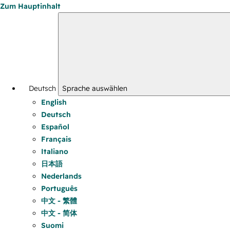
Zum Hauptinhalt
Deutsch
Sprache auswählen
English
Deutsch
Español
Français
Italiano
日本語
Nederlands
Português
中文 - 繁體
中文 - 简体
Suomi