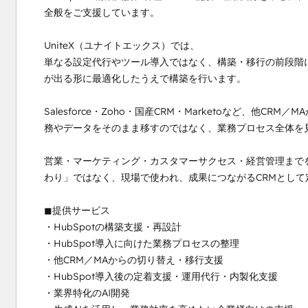
全般をご支援しています。

UniteX（ユナイトエックス）では、

単なる設定代行やツール導入ではなく、構築・移行の前段階に
が出る形に最適化したうえで構築を行います。

Salesforce・Zoho・国産CRM・Marketoなど、他
務やデータをそのまま移すのではなく、業務プロセス全体を見
営業・マーケティング・カスタマーサクセス・経営管理までを
わり」ではなく、現場で使われ、成果につながるCRMとして
◼︎提供サービス

・HubSpotの構築支援・再設計

・HubSpot導入に向けた業務プロセスの整理

・他CRM／MAからの切り替え・移行支援

・HubSpot導入後の定着支援・運用代行・内製化支援

・業界特化のAI開発
