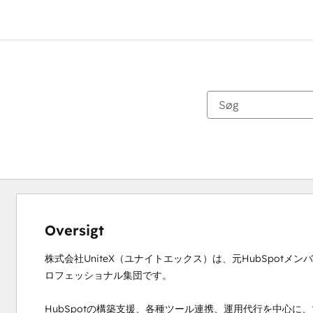
Oversigt
株式会社UniteX（ユナイトエックス）は、元HubSpotメ
ロフェッショナル集団です。

HubSpotの構築支援、各種ツール連携、運用代行を中心