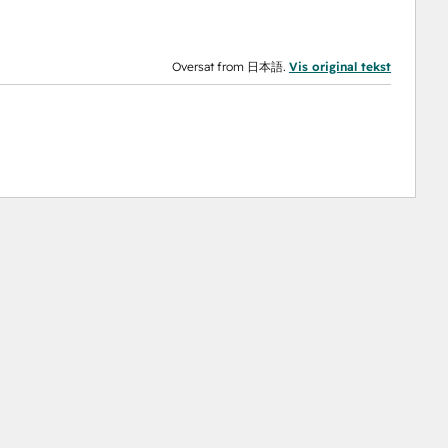
Oversat from 日本語.
Vis original tekst