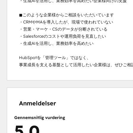
・生成AIを活用し、業務効率を高めたい企業様向けの支援

◼︎このような企業様からご相談をいただいています

・CRMやMAを導入したが、現場で使われていない

・営業・マーケ・CSのデータが分断されている

・Salesforceのコストや運用負荷を見直したい

・生成AIを活用し、業務効率を高めたい

HubSpotを「管理ツール」ではなく、

事業成長を支える基盤として活用したい企業様は、ぜひご相
0 %
0 %
0 %
0 %
100 %
fuldendt
fuldendt
fuldendt
fuldendt
fuldendt
Anmeldelser
Gennemsnitlig vurdering
5,0