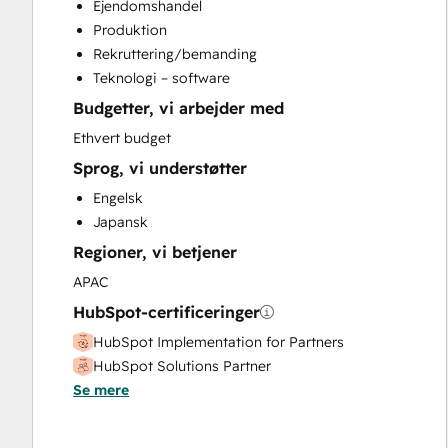
Ejendomshandel
Sales Coaching and Training
Produktion
Rekruttering/bemanding
Teknologi – software
Budgetter, vi arbejder med
Ethvert budget
Sprog, vi understøtter
Engelsk
Japansk
Regioner, vi betjener
APAC
HubSpot-certificeringer
HubSpot Implementation for Partners
HubSpot Solutions Partner
Se mere