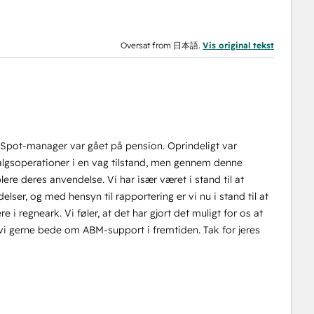
Oversat from 日本語.
Vis original tekst
bSpot-manager var gået på pension. Oprindeligt var
salgsoperationer i en vag tilstand, men gennem denne
lere deres anvendelse. Vi har især været i stand til at
delser, og med hensyn til rapportering er vi nu i stand til at
 i regneark. Vi føler, at det har gjort det muligt for os at
vi gerne bede om ABM-support i fremtiden. Tak for jeres