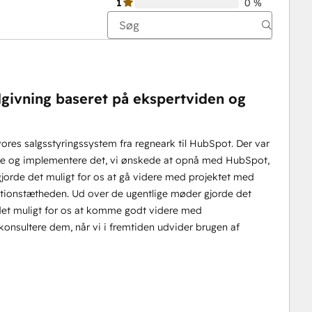
1
0 %
givning baseret på ekspertviden og
vores salgsstyringssystem fra regneark til HubSpot. Der var
gne og implementere det, vi ønskede at opnå med HubSpot,
orde det muligt for os at gå videre med projektet med
kationstætheden. Ud over de ugentlige møder gjorde det
 det muligt for os at komme godt videre med
 konsultere dem, når vi i fremtiden udvider brugen af