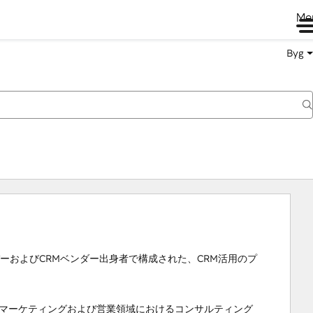
Me
Byg
ンバーおよびCRMベンダー出身者で構成された、CRM活用のプ
に、マーケティングおよび営業領域におけるコンサルティング