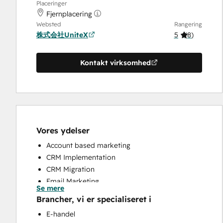
Placeringer
Fjernplacering
Websted
Rangering
株式会社UniteX
5
(
8
)
Kontakt virksomhed
Vores ydelser
Account based marketing
CRM Implementation
CRM Migration
Email Marketing
Se mere
Full Inbound Marketing Services
Brancher, vi er specialiseret i
HubSpot Onboarding
E-handel
Sales and Marketing Alignment