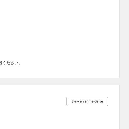
談ください。
0 %
0 %
0 %
0 %
100 %
fuldendt
fuldendt
fuldendt
fuldendt
fuldendt
Skriv en anmeldelse