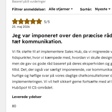
Baseret på 8 vurderinger
Alle stjerner
Nyeste
Filtrer anmeldelser:
Sortér:
5/5
25. maj 2026
Jeg var imponeret over den præcise råd
tæt kommunikation.
Vi fik støtte til at implementere Sales Hub, da vi migrerede 
tidspunkter, hvor vi kæmpede med, hvordan vi skulle desi
men de gav os gode råd baseret på deres ekspertviden og gj
tillid. Det, der også var særligt imponerende, var kommuni
hurtige og høflige svar på vores daglige chatkonsultationer
implementeringen. Vi vil helt sikkert gerne fortsætte med at
HubSpot til CS-området.
Leverede ydelser
80