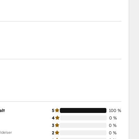
alt
5
100 %
4
0 %
3
0 %
ldelser
2
0 %