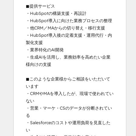
◼︎提供サービス

・HubSpotの構築支援・再設計

・HubSpot導入に向けた業務プロセスの整理

・他CRM／MAからの切り替え・移行支援

・HubSpot導入後の定着支援・運用代行・内
製化支援

・業界特化のAI開発

・生成AIを活用し、業務効率を高めたい企業
様向けの支援

◼︎このような企業様からご相談をいただいて
います

・CRMやMAを導入したが、現場で使われてい
ない

・営業・マーケ・CSのデータが分断されてい
る

・Salesforceのコストや運用負荷を見直した
い
