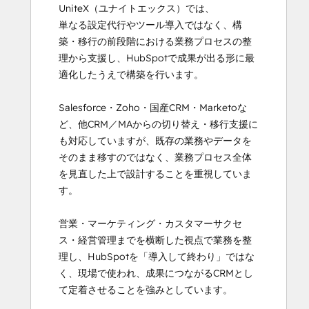
UniteX（ユナイトエックス）では、

単なる設定代行やツール導入ではなく、構
築・移行の前段階における業務プロセスの整
理から支援し、HubSpotで成果が出る形に最
適化したうえで構築を行います。

Salesforce・Zoho・国産CRM・Marketoな
ど、他CRM／MAからの切り替え・移行支援に
も対応していますが、既存の業務やデータを
そのまま移すのではなく、業務プロセス全体
を見直した上で設計することを重視していま
す。

営業・マーケティング・カスタマーサクセ
ス・経営管理までを横断した視点で業務を整
理し、HubSpotを「導入して終わり」ではな
く、現場で使われ、成果につながるCRMとし
て定着させることを強みとしています。
