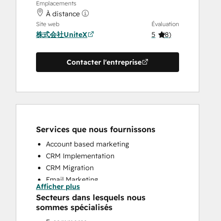
Emplacements
À distance
Site web
Évaluation
株式会社UniteX
5
(
8
)
Contacter l'entreprise
Services que nous fournissons
Account based marketing
CRM Implementation
CRM Migration
Email Marketing
Afficher plus
Full Inbound Marketing Services
Secteurs dans lesquels nous
HubSpot Onboarding
sommes spécialisés
Sales and Marketing Alignment