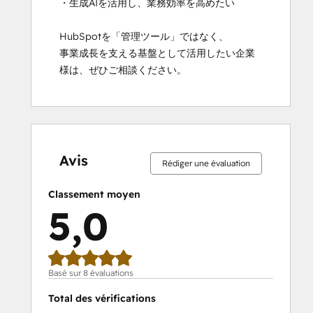
・生成AIを活用し、業務効率を高めたい

HubSpotを「管理ツール」ではなく、

事業成長を支える基盤として活用したい企業
様は、ぜひご相談ください。
0 %
0 %
0 %
0 %
100 %
0 %
0 %
0 %
0 %
100 %
effectué
effectué
effectué
effectué
effectué
effectué
effectué
effectué
effectué
effectué
Avis
Rédiger une évaluation
Classement moyen
5,0
Basé sur 8 évaluations
Total des vérifications