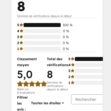
8
Nombre de vérifications depuis le début
5
100 %
4
0 %
3
0 %
2
0 %
1
0 %
Classement
Total des
5
moyen
vérifications
4
5,0
8
3
2
Nombre de
1
vérifications
Basé sur
depuis le début
8 évaluations
Filtrer
Toutes les étoiles
les
avis :