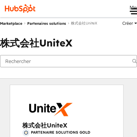
Me
Créer
株式会社UniteX
Marketplace
Partenaires solutions
株式会社UniteX
株式会社UniteX
PARTENAIRE SOLUTIONS GOLD