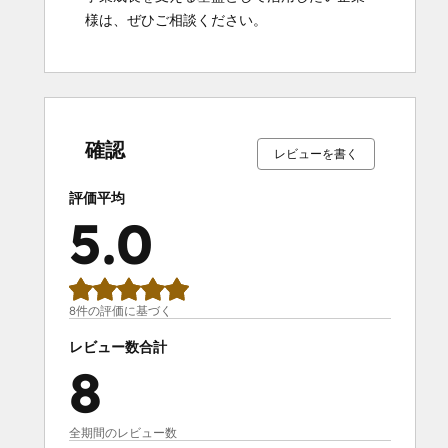
様は、ぜひご相談ください。
0%
0%
0%
0%
100%
0%
0%
0%
0%
100%
完
完
完
完
完
完
完
完
完
完
了
了
了
了
了
了
了
了
了
了
確認
レビューを書く
評価平均
5.0
8件の評価に基づく
レビュー数合計
8
全期間のレビュー数