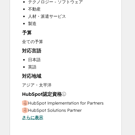
テクノロジー - ソフトウェア
Sales Coaching and Training
不動産
人材・派遣サービス
製造
予算
全ての予算
対応言語
日本語
英語
対応地域
アジア・太平洋
HubSpot認定資格
HubSpot Implementation for Partners
HubSpot Solutions Partner
さらに表示