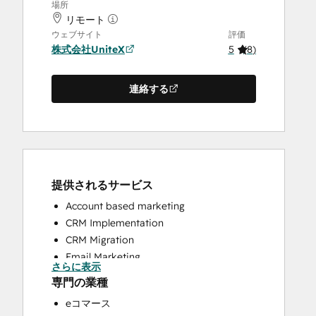
場所
リモート
ウェブサイト
評価
株式会社UniteX
5
(
8
)
連絡する
提供されるサービス
Account based marketing
CRM Implementation
CRM Migration
Email Marketing
さらに表示
Full Inbound Marketing Services
専門の業種
HubSpot Onboarding
eコマース
Sales and Marketing Alignment