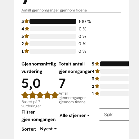
Antall gjennomganger gjennom tidene
5
100 %
4
0 %
3
0 %
2
0 %
1
0 %
Gjennomsnittlig
Totalt antall
5
vurdering
gjennomganger
4
5,0
7
3
2
Antall
1
gjennomganger
Basert på 7
gjennom tidene
vurderinger
Filtrer
Alle stjerner
gjennomganger:
Nyest
Sorter: