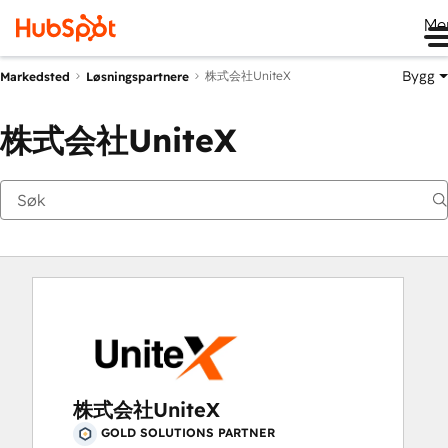
Me
Bygg
株式会社UniteX
Markedsted
Løsningspartnere
株式会社UniteX
株式会社UniteX
GOLD SOLUTIONS PARTNER