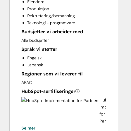
Eiendom
Sales Coaching and Training
Produksjon
Rekruttering/bemanning
Teknologi - programvare
Budsjetter vi arbeider med
Alle budsjetter
Språk vi støtter
Engelsk
Japansk
Regioner som vi leverer til
APAC
HubSpot-sertifiseringer
HubSpot
Implementation
for
Partners
Se mer
HubSpot