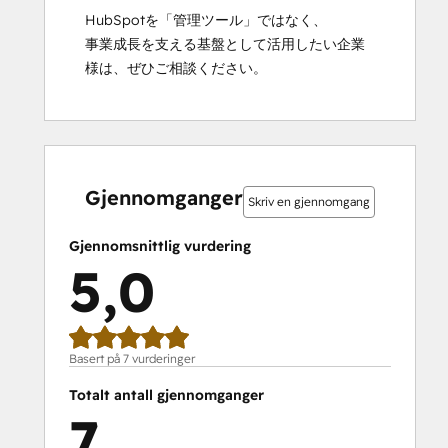
HubSpotを「管理ツール」ではなく、

事業成長を支える基盤として活用したい企業
様は、ぜひご相談ください。
0 %
0 %
0 %
0 %
100 %
0 %
0 %
0 %
0 %
100 %
fullført
fullført
fullført
fullført
fullført
fullført
fullført
fullført
fullført
fullført
Gjennomganger
Skriv en gjennomgang
Gjennomsnittlig vurdering
5,0
Basert på 7 vurderinger
Totalt antall gjennomganger
7