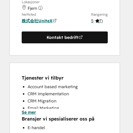
Lokasjoner
Fjern
Nettsted
Rangering
株式会社UniteX
5
(
7
)
Kontakt bedrift
Tjenester vi tilbyr
Account based marketing
CRM Implementation
CRM Migration
Email Marketing
Se mer
Full Inbound Marketing Services
Bransjer vi spesialiserer oss på
HubSpot Onboarding
E-handel
Sales and Marketing Alignment