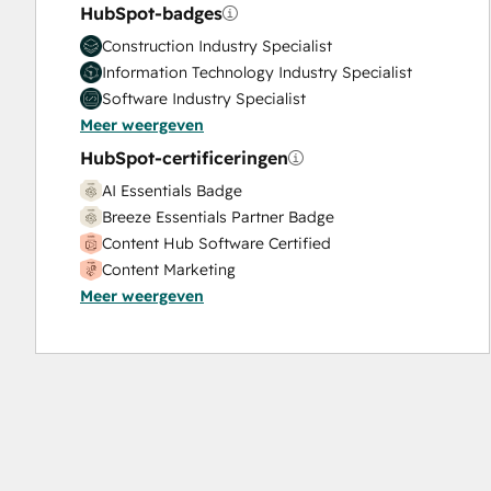
HubSpot-badges
Construction Industry Specialist
Information Technology Industry Specialist
Software Industry Specialist
Meer weergeven
HubSpot-certificeringen
AI Essentials Badge
Breeze Essentials Partner Badge
Content Hub Software Certified
Content Marketing
Meer weergeven
CRM Data Migration Certification
Data Integrations Certification
Digital Advertising
Digital Marketing
Email Marketing Certification
Frictionless Sales
Guided Client Onboarding
HubSpot Architecture I: Data Models and APIs