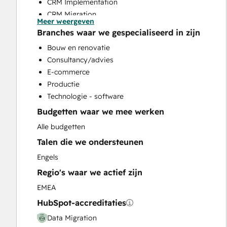
CRM Implementation
CRM Migration
Meer weergeven
Help Desk Implementation
Branches waar we gespecialiseerd in zijn
HubSpot Onboarding
Bouw en renovatie
Marketing Hub Enterprise Onboarding
Consultancy/advies
Marketing Hub Professional Onboarding
E-commerce
Revenue Hub Implementation
Productie
Sales and Marketing Alignment
Technologie - software
Sales Hub Enterprise Onboarding
Budgetten waar we mee werken
Sales Hub Professional Onboarding
Service Hub Enterprise Onboarding
Alle budgetten
Service Hub Professional Onboarding
Talen die we ondersteunen
Website Design
Engels
Website Development
Regio's waar we actief zijn
EMEA
HubSpot-accreditaties
Data Migration