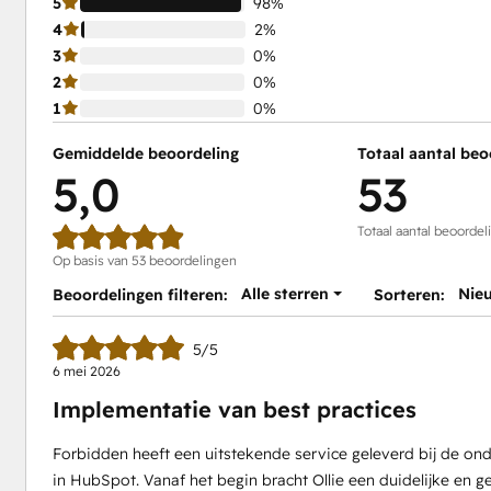
5
98%
4
2%
3
0%
2
0%
1
0%
Gemiddelde beoordeling
Totaal aantal beo
5,0
53
Totaal aantal beoordel
Op basis van 53 beoordelingen
Alle sterren
Nie
Beoordelingen filteren:
Sorteren:
5/5
6 mei 2026
Implementatie van best practices
Forbidden heeft een uitstekende service geleverd bij de ond
in HubSpot. Vanaf het begin bracht Ollie een duidelijke en 