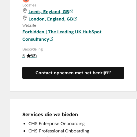
Locaties
Leeds, England, GB
London, England, GB
Website
Forbidden | The Leading UK HubSpot
Consultancy
Beoordeling
5
(
53
)
Contact opnemen met het bedrijf
Services die we bieden
CMS Enterprise Onboarding
CMS Professional Onboarding