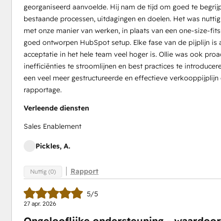
georganiseerd aanvoelde. Hij nam de tijd om goed te begri
bestaande processen, uitdagingen en doelen. Het was nutti
met onze manier van werken, in plaats van een one-size-fits
goed ontworpen HubSpot setup. Elke fase van de pijplijn is
acceptatie in het hele team veel hoger is. Ollie was ook proa
inefficiënties te stroomlijnen en best practices te introdu
een veel meer gestructureerde en effectieve verkooppijplijn 
rapportage.
Verleende diensten
Sales Enablement
Pickles, A.
Rapport
Nuttig (0)
5/5
27 apr. 2026
Ongelooflijke ondersteuning - waardoor