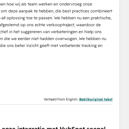
jpen hoe wij als team werken en ondervroeg onze
g om deze aanpak te hebben, die best practices combineert
-all oplossing toe te passen. We hebben nu een praktische,
 afgestemd op ons echte verkooptraject, waardoor de
ctief in het suggereren van verbeteringen en hielp ons
ceren die we eerder niet hadden overwogen. We hebben nu
die ons beter inzicht geeft met verbeterde tracking en
Vertaald from English.
Bekijkoriginal tekst
 onze integratie met HubSpot soepel