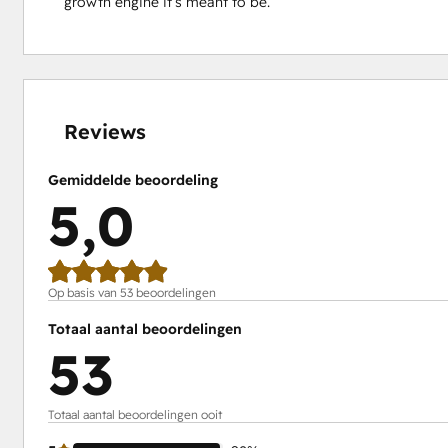
growth engine it’s meant to be.
0%
0%
0%
2%
98%
voltooid
voltooid
voltooid
voltooid
voltooid
Reviews
Gemiddelde beoordeling
5,0
Op basis van 53 beoordelingen
Totaal aantal beoordelingen
53
Totaal aantal beoordelingen ooit