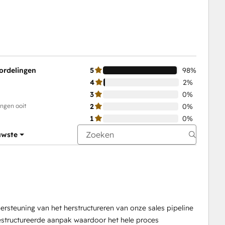
ordelingen
5
98%
4
2%
3
0%
ingen ooit
2
0%
1
0%
uwste
ersteuning van het herstructureren van onze sales pipeline
gestructureerde aanpak waardoor het hele proces