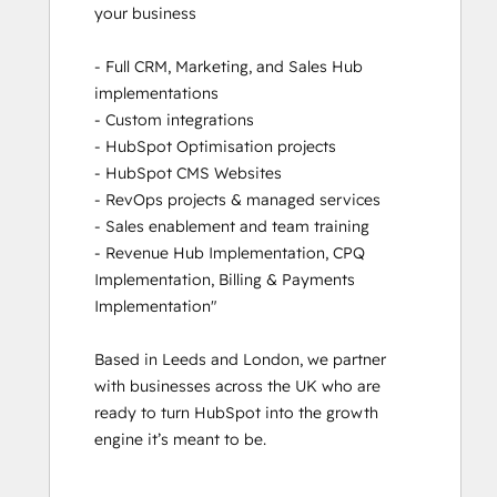
your business

Revenue Operations
RevOps Bootcamp
- Full CRM, Marketing, and Sales Hub 
Sales Enablement
implementations

Sales Management Training: Strategies
- Custom integrations

for Developing a Successful Modern
- HubSpot Optimisation projects

Sales Team
- HubSpot CMS Websites

Service Hub Software
- RevOps projects & managed services

- Sales enablement and team training

- Revenue Hub Implementation, CPQ 
Implementation, Billing & Payments 
Implementation"

Based in Leeds and London, we partner 
with businesses across the UK who are 
ready to turn HubSpot into the growth 
engine it’s meant to be.