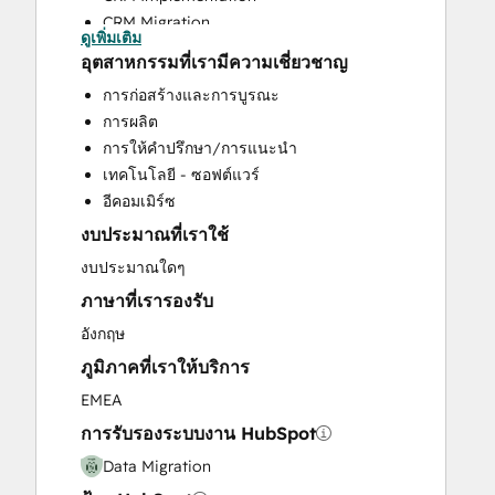
CRM Migration
ดูเพิ่มเติม
Help Desk Implementation
อุตสาหกรรมที่เรามีความเชี่ยวชาญ
HubSpot Onboarding
การก่อสร้างและการบูรณะ
Marketing Hub Enterprise Onboarding
การผลิต
Marketing Hub Professional Onboarding
การให้คำปรึกษา/การแนะนำ
Revenue Hub Implementation
เทคโนโลยี - ซอฟต์แวร์
Sales and Marketing Alignment
อีคอมเมิร์ซ
Sales Hub Enterprise Onboarding
งบประมาณที่เราใช้
Sales Hub Professional Onboarding
Service Hub Enterprise Onboarding
งบประมาณใดๆ
Service Hub Professional Onboarding
ภาษาที่เรารองรับ
Website Design
อังกฤษ
Website Development
ภูมิภาคที่เราให้บริการ
EMEA
การรับรองระบบงาน HubSpot
Data Migration