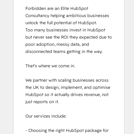
HubSpot Architecture I: Data Models and
Forbidden are an Elite HubSpot 
APIs
Consultancy helping ambitious businesses 
HubSpot Architecture II: Content and
unlock the full potential of HubSpot.

Messaging Tools
Too many businesses invest in HubSpot 
HubSpot Content Hub Software
but never see the ROI they expected due to 
HubSpot Implementation for Partners
poor adoption, messy data, and 
HubSpot Marketing Hub Software
disconnected teams getting in the way. 

Certification
HubSpot Reporting
That’s where we come in.

HubSpot Sales Hub Software
Certification
We partner with scaling businesses across 
HubSpot Solutions Partner
the UK to design, implement, and optimise 
HubSpot Trainer Certification
HubSpot so it actually drives revenue, not 
Inbound
just reports on it. 

Inbound Marketing
Inbound Marketing Optimization
Our services include:

Inbound Sales
Objectives-Based Onboarding
- Choosing the right HubSpot package for 
Platform Consulting