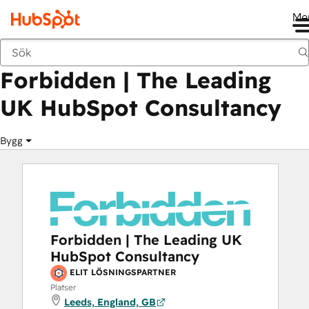
Me
Forbidden | The Leading UK HubSpot Cons
Marknadsplats
Lösningspartner
Forbidden | The Leading
UK HubSpot Consultancy
Bygg
Forbidden | The Leading UK
HubSpot Consultancy
ELIT LÖSNINGSPARTNER
Platser
Leeds, England, GB