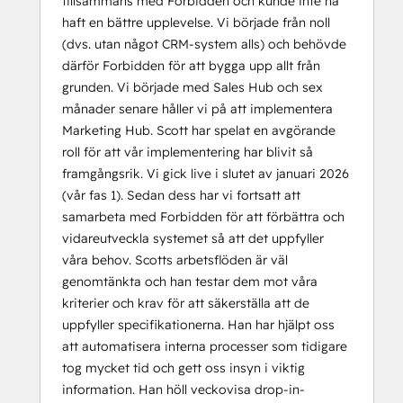
tillsammans med Forbidden och kunde inte ha
haft en bättre upplevelse. Vi började från noll
(dvs. utan något CRM-system alls) och behövde
därför Forbidden för att bygga upp allt från
grunden. Vi började med Sales Hub och sex
månader senare håller vi på att implementera
Marketing Hub. Scott har spelat en avgörande
roll för att vår implementering har blivit så
framgångsrik. Vi gick live i slutet av januari 2026
(vår fas 1). Sedan dess har vi fortsatt att
samarbeta med Forbidden för att förbättra och
vidareutveckla systemet så att det uppfyller
våra behov. Scotts arbetsflöden är väl
genomtänkta och han testar dem mot våra
kriterier och krav för att säkerställa att de
uppfyller specifikationerna. Han har hjälpt oss
att automatisera interna processer som tidigare
tog mycket tid och gett oss insyn i viktig
information. Han höll veckovisa drop-in-