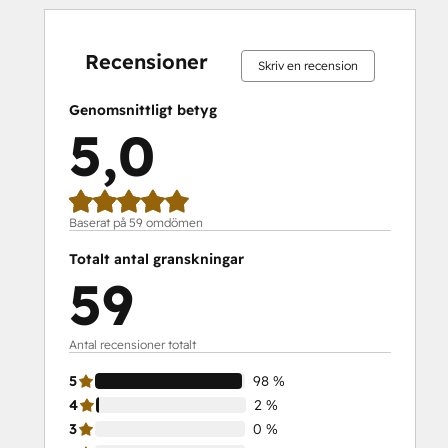
0 %
0 %
0 %
2 %
98 %
0 %
0 %
0 %
2 %
98 %
slutfört
slutfört
slutfört
slutfört
slutfört
slutfört
slutfört
slutfört
slutfört
slutfört
Recensioner
Skriv en recension
Genomsnittligt betyg
5,0
Baserat på 59 omdömen
Totalt antal granskningar
59
Antal recensioner totalt
5
98 %
4
2 %
3
0 %