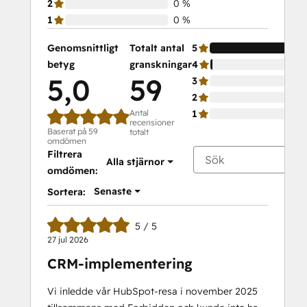
2
0 %
1
0 %
Genomsnittligt
Totalt antal
5
betyg
granskningar
4
5,0
59
3
2
Antal
1
recensioner
Baserat på 59
totalt
omdömen
Filtrera
Alla stjärnor
omdömen:
Senaste
Sortera:
5 / 5
27 jul 2026
CRM-implementering
Vi inledde vår HubSpot-resa i november 2025