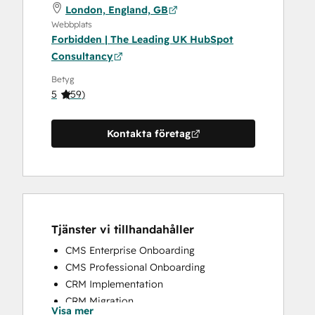
London, England, GB
Webbplats
Forbidden | The Leading UK HubSpot
Consultancy
Betyg
5
(
59
)
Kontakta företag
Tjänster vi tillhandahåller
CMS Enterprise Onboarding
CMS Professional Onboarding
CRM Implementation
CRM Migration
Visa mer