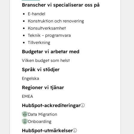
Help Desk Implementation
Branscher vi specialiserar oss på
HubSpot Onboarding
E-handel
Marketing Hub Enterprise Onboarding
Konstruktion och renovering
Marketing Hub Professional Onboarding
Konsultverksamhet
Revenue Hub Implementation
Teknik – programvara
Sales and Marketing Alignment
Tillverkning
Sales Hub Enterprise Onboarding
Budgetar vi arbetar med
Sales Hub Professional Onboarding
Service Hub Enterprise Onboarding
Vilken budget som helst
Service Hub Professional Onboarding
Språk vi stödjer
Website Design
Engelska
Website Development
Regioner vi tjänar
EMEA
HubSpot-ackrediteringar
Data Migration
Onboarding
HubSpot-utmärkelser