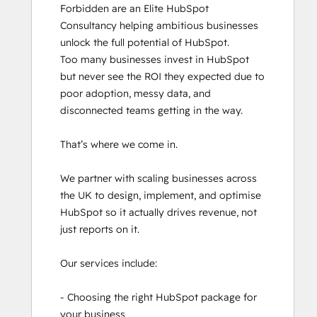
Forbidden are an Elite HubSpot 
APIs
Consultancy helping ambitious businesses 
HubSpot Architecture II: Content and
unlock the full potential of HubSpot.

Messaging Tools
Too many businesses invest in HubSpot 
HubSpot Content Hub Software
but never see the ROI they expected due to 
HubSpot Implementation for Partners
poor adoption, messy data, and 
HubSpot Marketing Hub Software
disconnected teams getting in the way. 

Certification
HubSpot Reporting
That’s where we come in.

HubSpot Sales Hub Software
Certification
We partner with scaling businesses across 
HubSpot Solutions Partner
the UK to design, implement, and optimise 
HubSpot Trainer Certification
HubSpot so it actually drives revenue, not 
Inbound
just reports on it. 

Inbound Marketing
Inbound Marketing Optimization
Our services include:

Inbound Sales
Objectives-Based Onboarding
- Choosing the right HubSpot package for 
Platform Consulting
your business

Revenue Operations