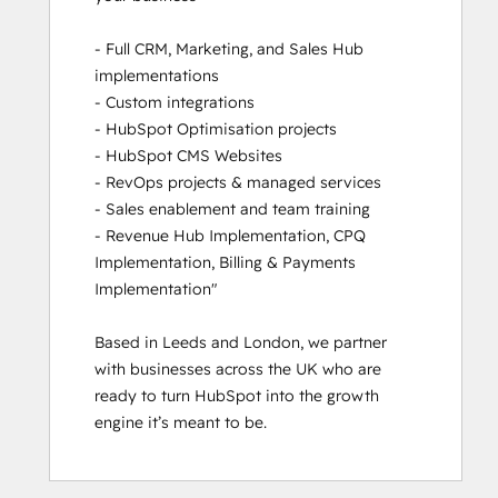
RevOps Bootcamp
- Full CRM, Marketing, and Sales Hub 
Sales Enablement
implementations

Sales Management Training: Strategies
- Custom integrations

for Developing a Successful Modern
- HubSpot Optimisation projects

Sales Team
- HubSpot CMS Websites

Service Hub Software
- RevOps projects & managed services

- Sales enablement and team training

- Revenue Hub Implementation, CPQ 
Implementation, Billing & Payments 
Implementation"

Based in Leeds and London, we partner 
with businesses across the UK who are 
ready to turn HubSpot into the growth 
engine it’s meant to be.