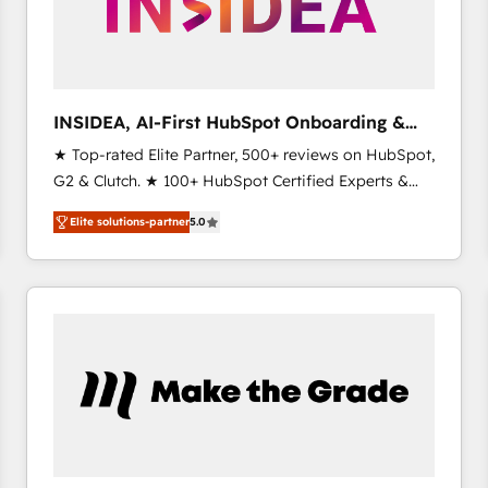
INSIDEA, AI-First HubSpot Onboarding &
RevOps
★ Top-rated Elite Partner, 500+ reviews on HubSpot,
G2 & Clutch. ★ 100+ HubSpot Certified Experts &
Trainers across the team ★ 1,500+ implementations
Elite solutions-partner
5.0
across five continents ★ AI-First, RevOps-led,
Onboarding obsessed ★ Company of the Year
2024/25 INSIDEA helps growing companies turn
HubSpot into a revenue engine. We onboard your
team, migrate your data, and build AI-powered
workflows that drive adoption from week one, in
your time zone. What we do ➤ Onboarding: Live in
weeks, with workflows built around your business,
not a template. ➤ Migration: Move from any legacy
CRM. Zero downtime, full data integrity. ➤