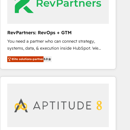
RevPartners: RevOps + GTM
You need a partner who can connect strategy,
systems, data, & execution inside HubSpot. We
bridge the gap where most agencies fall short by
Elite solutions-partner
5.0
combining GTM strategy with technical execution to
solve the right problem with the right solution. As the
only firm in the world to hold Elite Partner
Accreditations with both HubSpot and Clay, our
clients gain a unique advantage in CRM architecture,
pipeline generation, data intelligence, and go-to-
market execution. Why B2B Businesses Choose RP: -
Secure: Soc2 compliant 🛡️ - Pricing: Implementations
starting at $1,5k 💵 - Speed: Launch in 14 days ⚡ -
Global: 75+ RPers across five continents 🌐 - Scale: