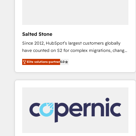
Salted Stone
Since 2012, HubSpot’s largest customers globally
have counted on S2 for complex migrations, change
management, systems integration, and creative
Elite solutions-partner
5.0
solutions that deliver measurable impact and
transform brand experiences As one of the few full-
service creative agencies in the HubSpot
ecosystem, we blend strategy, technology, & award-
winning design to build scalable, globally
regionalized HubSpot websites, integrated
marketing campaigns, & RevOps frameworks that
fuel long-term success We connect the entire
customer lifecycle through seamless integrations,
ensure long-term adoption with change-