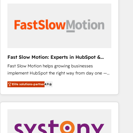
consistently ranked among their top 5 partners
worldwide, and with over 15 years in the ecosystem,
Huble has built a track record that speaks for itself.
One company, one operating model, delivering
across offices and consulting teams in the UK, USA,
Canada, Germany, France, Belgium, Singapore, and
South Africa. Certified compliant with ISO/IEC
27001:2022 and ISO 9001:2015 across all seven
Fast Slow Motion: Experts in HubSpot &
international offices and 175+ employees.
Salesforce
Fast Slow Motion helps growing businesses
implement HubSpot the right way from day one —
with the flexibility to scale as complexity increases.
Elite solutions-partner
4.9
Highly certified in both HubSpot and Salesforce, we
bring deep experience in CRM implementation,
integrations, and data migration across modern
business systems. Built to serve growing mid-
market and enterprise organizations, our team
combines strong technical execution with real
business perspective. Many of our consultants have