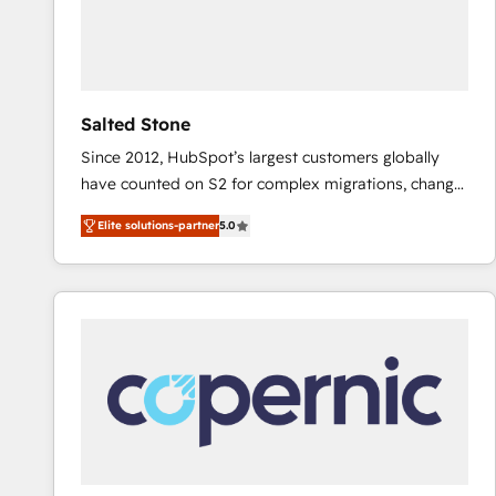
Salted Stone
Since 2012, HubSpot’s largest customers globally
have counted on S2 for complex migrations, change
management, systems integration, and creative
Elite solutions-partner
5.0
solutions that deliver measurable impact and
transform brand experiences As one of the few full-
service creative agencies in the HubSpot
ecosystem, we blend strategy, technology, & award-
winning design to build scalable, globally
regionalized HubSpot websites, integrated
marketing campaigns, & RevOps frameworks that
fuel long-term success We connect the entire
customer lifecycle through seamless integrations,
ensure long-term adoption with change-