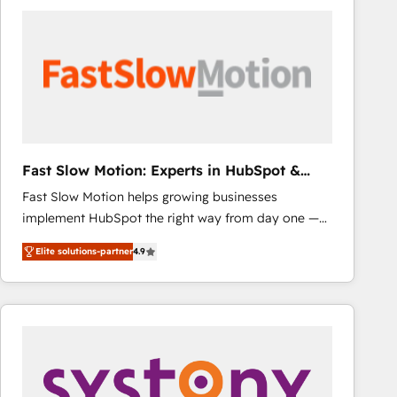
consistently ranked among their top 5 partners
worldwide, and with over 15 years in the ecosystem,
Huble has built a track record that speaks for itself.
One company, one operating model, delivering
across offices and consulting teams in the UK, USA,
Canada, Germany, France, Belgium, Singapore, and
South Africa. Certified compliant with ISO/IEC
27001:2022 and ISO 9001:2015 across all seven
Fast Slow Motion: Experts in HubSpot &
international offices and 175+ employees.
Salesforce
Fast Slow Motion helps growing businesses
implement HubSpot the right way from day one —
with the flexibility to scale as complexity increases.
Elite solutions-partner
4.9
Highly certified in both HubSpot and Salesforce, we
bring deep experience in CRM implementation,
integrations, and data migration across modern
business systems. Built to serve growing mid-
market and enterprise organizations, our team
combines strong technical execution with real
business perspective. Many of our consultants have