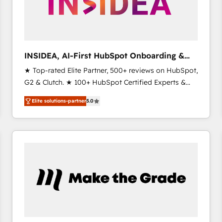
INSIDEA, AI-First HubSpot Onboarding &
RevOps
★ Top-rated Elite Partner, 500+ reviews on HubSpot,
G2 & Clutch. ★ 100+ HubSpot Certified Experts &
Trainers across the team ★ 1,500+ implementations
Elite solutions-partner
5.0
across five continents ★ AI-First, RevOps-led,
Onboarding obsessed ★ Company of the Year
2024/25 INSIDEA helps growing companies turn
HubSpot into a revenue engine. We onboard your
team, migrate your data, and build AI-powered
workflows that drive adoption from week one, in
your time zone. What we do ➤ Onboarding: Live in
weeks, with workflows built around your business,
not a template. ➤ Migration: Move from any legacy
CRM. Zero downtime, full data integrity. ➤