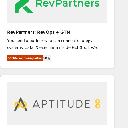
RevPartners: RevOps + GTM
You need a partner who can connect strategy,
systems, data, & execution inside HubSpot. We
bridge the gap where most agencies fall short by
Elite solutions-partner
5.0
combining GTM strategy with technical execution to
solve the right problem with the right solution. As the
only firm in the world to hold Elite Partner
Accreditations with both HubSpot and Clay, our
clients gain a unique advantage in CRM architecture,
pipeline generation, data intelligence, and go-to-
market execution. Why B2B Businesses Choose RP: -
Secure: Soc2 compliant 🛡️ - Pricing: Implementations
starting at $1,5k 💵 - Speed: Launch in 14 days ⚡ -
Global: 75+ RPers across five continents 🌐 - Scale: