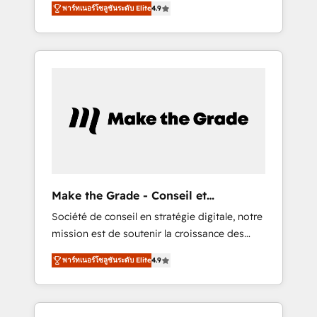
HubSpot Partner 🪴 - CRM: More Sales Hub
พาร์ทเนอร์โซลูชันระดับ Elite
4.9
avec d’autres outils (ERP, téléphonie, etc.) •
implementations than any other Partner 💻 -
Alignement des équipes grâce à un outil et
Salesforce: We convert SFDC addicts to
des données partagées • Amélioration de la
HubSpot evangelists 🧡 Don't pick a
collecte et de l’analyse des données pour des
marketing or technical agency for a GTM
décisions éclairées • Optimisation de
engineer’s job. The choice is yours. Start
l’efficacité et de la productivité des équipes
winning.
Notre équipe de 30 consultants certifiés
HubSpot aborde chaque projet avec un
engagement total, alignant processus métiers
et technologie, et guidant vos équipes à
travers le changement, tout en centrant vos
Make the Grade - Conseil et
objectifs d’entreprise. Grâce à une
intégrateur HubSpot
Société de conseil en stratégie digitale, notre
méthodologie éprouvée auprès de plus de
mission est de soutenir la croissance des
400 clients, nous comprenons rapidement
entreprises B2B à travers l’acquisition de
vos enjeux et intégrons parfaitement
พาร์ทเนอร์โซลูชันระดับ Elite
4.9
nouveaux clients, l'intégration CRM et le
HubSpot dans votre organisation. Pour toute
développement des revenus auprès de vos
question technique ou besoin de
comptes existants. En France et à
structuration de votre projet HubSpot,