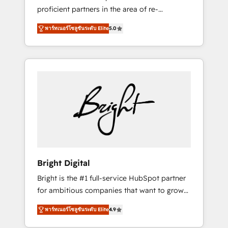
proficient partners in the area of re-
platforming, website design & development.
พาร์ทเนอร์โซลูชันระดับ Elite
5.0
We specialize in multi-hub implementations
for mid-market & enterprise companies. We
are woman-owned, powered by coffee, and
we ❤️ dogs. We produce award-winning work
for our clients. 🏆2023 Technical Expertise
Impact Award 🏆2022 Technical Expertise
Impact Award 🏆2022 Platform Migration
Excellence Impact Award 🏆2020 Elite
Solutions Partner 🏆2019 Integrations
HubSpot Impact Award 🏆2019 Marketing
Enablement HubSpot Impact Award 🏆2018
Bright Digital
Website Design HubSpot Impact Award 🏆
Bright is the #1 full-service HubSpot partner
2017 Website Design HubSpot Impact Award
for ambitious companies that want to grow
🏆2016 Growth-Driven Design Agency of the
smarter. From HubSpot onboarding, to
Year 🏆2016 Sales Enablement HubSpot
พาร์ทเนอร์โซลูชันระดับ Elite
4.9
training, from developing a new website to
Impact Award 🏆2015 Growth-Driven Design
lead generation and digital marketing; we do