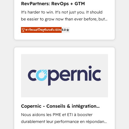
RevPartners: RevOps + GTM
from any legacy CRM. Zero downtime, full
It's harder to win. It's not just you. It should
data integrity. ➤ Implementation: Configure
be easier to grow now than ever before, but
HubSpot to run your revenue process. Sales,
it's not. So our focus is serving you, the
marketing, and service wired together. ➤ AI
พาร์ทเนอร์โซลูชันระดับ Elite
5.0
person responsible for the revenue number.
and Integrations: Layer Breeze AI, custom
We do that by bridging the gap where
agents, and APIs to remove manual work. ➤
agencies fail: combining GTM strategy with
Ongoing Management: Monthly tune-ups,
technical execution to solve the right
feature rollouts, adoption coaching. Buying
problem at the right time, with the right
HubSpot, switching to it, or reviving a stale
solution. We don’t just implement your CRM.
portal? We are built for the work.
We engineer revenue outcomes for the GTM
owner on HubSpot. We Build Different
Because We're Built Different: - Secure: Soc2
compliant 🛡️ - Onboarding: Implementations
starting from $1,5k - Clay: Elite Studio
Copernic - Conseils & intégration
Solutions Partner 🤝 - Global: 75+ RPers
HubSpot
Nous aidons les PME et ETI à booster
across five continents 🌐 - Scale: Largest
durablement leur performance en répondant
organically grown & fastest tiering Elite
aux vrais défis : • Intégration de HubSpot