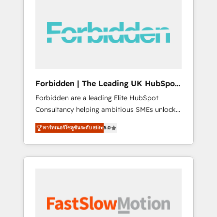
(Divalto, Sage X3, Cegid, Pennylane,
Dynamics..), VOIP (Aircall, Ringover, Modjo),
Shopify, Oneflow. 💻 Développements
custom : CRM UI Extensions (React),
Serverless Node.js, Custom Objects, thèmes
HubL, agents IA & Breeze AI. 🎯 Secteurs :
Industrie, Distribution B2B, SaaS, Services
Forbidden | The Leading UK HubSpot
B2B, Immobilier, Viticulture, Finance. 🚀 Nos
Consultancy
Forbidden are a leading Elite HubSpot
livrables : migration sécurisée,
Consultancy helping ambitious SMEs unlock
implémentation Marketing + Sales + Service
the full potential of HubSpot. Too many
Hub, synchronisation ERP ↔ HubSpot temps
พาร์ทเนอร์โซลูชันระดับ Elite
5.0
businesses invest in HubSpot but never see
réel, formation équipes. 🏆 +350 projets
the ROI they expected due to poor adoption,
livrés. Accrédités HubSpot CRM
messy data, and disconnected teams getting
Implementation, Data Migration & Custom
in the way. That’s where we come in. We
Integration. 📩 Parlons de votre projet →
partner with scaling businesses across the UK
digitaweb.com
to design, implement, and optimise HubSpot
so it actually drives revenue, not just reports
on it. Our services include: - Choosing the