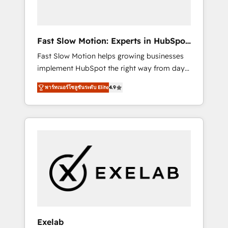
right HubSpot package for your business -
Full CRM, Marketing, and Sales Hub
implementations - Custom dashboards and
Fast Slow Motion: Experts in HubSpot
reporting - Workflow automation and data
& Salesforce
Fast Slow Motion helps growing businesses
clean-up - Sales enablement and team
implement HubSpot the right way from day
training - Ongoing optimisation and RevOps
one — with the flexibility to scale as
support Based in Leeds and London, we
พาร์ทเนอร์โซลูชันระดับ Elite
4.9
complexity increases. Highly certified in both
partner with SMEs across the UK who are
HubSpot and Salesforce, we bring deep
ready to turn HubSpot into the growth
experience in CRM implementation,
engine it’s meant to be.
integrations, and data migration across
modern business systems. Built to serve
growing mid-market and enterprise
organizations, our team combines strong
technical execution with real business
perspective. Many of our consultants have
scaled businesses themselves, giving us a
practical understanding of what owners and
Exelab
operators need as their systems, data, and