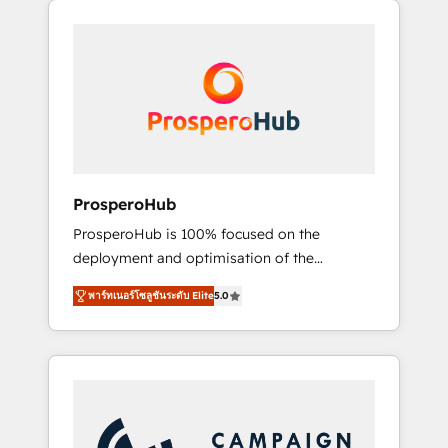
we are part of the most certified Canadian
integrando estrategia, tecnología y procesos
agencies, and we both hold Onboarding
comerciales para potenciar resultados reales.
Accreditations. Based in Canada (coast to
Nos caracterizamos por combinar excelencia
coast), our services are offered in both
técnica con una mirada estratégica a largo
English & French.
plazo.
ProsperoHub
ProsperoHub is 100% focused on the
deployment and optimisation of the
HubSpot CRM platform. Our highly
พาร์ทเนอร์โซลูชันระดับ Elite
5.0
experienced team of solutions experts will
ensure that you achieve maximum adoption
and ROI from your HubSpot investment. Use
our extensive HubSpot, sales, marketing,
service and integrations expertise to lead
your team on their HubSpot journey, design