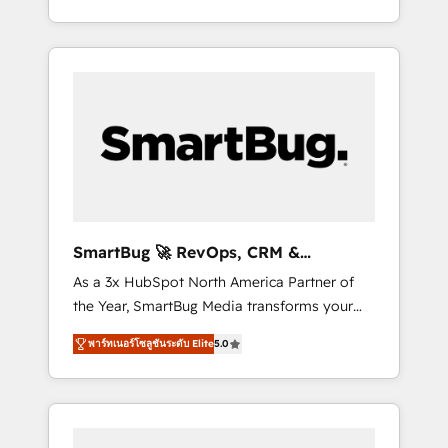
at scale. From predictive intelligence to
OS) to align your leadership and engineer a
conversational AI, we turn data into action
portal that drives predictable revenue
and automation into competitive advantage.
velocity. 🚀 GTM Strategy & Alignment
✦ 150+ implementations ✦ 100+
Workshops & Sprints: Identify "Valleys of
certifications ✦ 7 accreditations
Death" stalling growth. Fix your ICP, Math,
and Story to stop "accelerating a mess." ⚙️
Elite Engineering & AI Scalable Architecture:
Zero-technical-debt setup across all Hubs,
validated by our 7 HubSpot Accreditations.
AI-Powered RevOps: Breeze AI, custom AI
SmartBug 🚀 RevOps, CRM &
agents, and high-integrity migrations for total
Integration Experts
As a 3x HubSpot North America Partner of
reporting clarity. Security & Compliance: SOC
the Year, SmartBug Media transforms your
2 Type I and HIPAA attested for enterprise-
customer lifecycle into a revenue engine. Our
grade data security. 🏆 Why Bluleadz? GTM
พาร์ทเนอร์โซลูชันระดับ Elite
5.0
unified ecosystem includes specialized
OS Partner | 16+ Years Experience | 1,000+
divisions Globalia (AI & Software) and Point
Five-Star Reviews
Success Media (Paid Media), making this the
official home for all three brands. 🔄