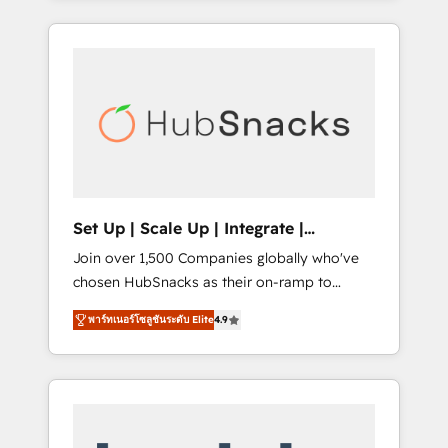
Agency of the Year 🏆2015 Became the 5th
it all (and with great results)! In short, our
Agency to reach Diamond 🏆2014 HubSpot
services include: - HubSpot consultancy:
COS Performance Award 🏆2014 HubSpot
onboarding, training, data migration -
COS Design Award 🏆2013 HubSpot
HubSpot development: websites, custom
Marketplace Provider of the Year 🏆2011
modules, integrations - Marketing & sales
Became a HubSpot Partner 📆Founded in
solutions: digital marketing, advertising,
1997
campaigns, content and design We connect
people, data and technology to improve
customer experiences. With our bright
Set Up | Scale Up | Integrate |
people, exciting ideas and can-do mentality,
HubSnacks FlexPlan
Join over 1,500 Companies globally who've
we ensure revenue growth on a daily basis.
chosen HubSnacks as their on-ramp to
So tell us your challenge; our passionate and
HubSpot since 2014 Simple pay-as-you-go
growth driven team of 100+ experts is ready
พาร์ทเนอร์โซลูชันระดับ Elite
4.9
plans that accelerate value... 1️⃣ Set Up |
for you! Driving digital growth |
Onboarding New or Check-fixing existing
www.brightdigital.com
HubSpot portals 2️⃣ Scale Up | 100% HubSpot
Task Execution... Global 24/7 ... All Experts 3️⃣
Integrate | your entire Tech Stack with