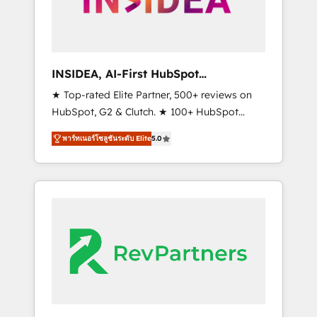
integrated marketing campaigns, & RevOps
frameworks that fuel long-term success We
connect the entire customer lifecycle through
seamless integrations, ensure long-term
INSIDEA, AI-First HubSpot
adoption with change-management
Onboarding & RevOps
★ Top-rated Elite Partner, 500+ reviews on
programs, and align marketing, sales, and
HubSpot, G2 & Clutch. ★ 100+ HubSpot
service to drive sustainable growth With 6
Certified Experts & Trainers across the team
key HubSpot accreditations and experience
พาร์ทเนอร์โซลูชันระดับ Elite
5.0
★ 1,500+ implementations across five
across hundreds of organizations in dozens
continents ★ AI-First, RevOps-led,
of industries, there’s a good chance one of
Onboarding obsessed ★ Company of the
our globally integrated teams has worked
Year 2024/25 INSIDEA helps growing
with clients just like you Let’s explore
companies turn HubSpot into a revenue
whether S2 is the partner you’ve been
engine. We onboard your team, migrate your
looking for...and get your next big initiative
data, and build AI-powered workflows that
moving!
drive adoption from week one, in your time
zone. What we do ➤ Onboarding: Live in
weeks, with workflows built around your
business, not a template. ➤ Migration: Move