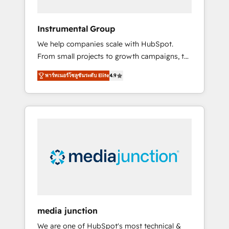
HubSpot Theme Challenge 2021 🌟
INBOUND’19 HubSpot Rising Star Why us?
Instrumental Group
Harnessing the full potential of the powerful
We help companies scale with HubSpot.
HubSpot CRM. ✔️A team of HubSpot experts
From small projects to growth campaigns, to
backed by over 10+ years of HubSpot
CRM and websites. Hire an agency that's
experience ✔️Flexible pricing models —
พาร์ทเนอร์โซลูชันระดับ Elite
4.9
experienced in every inch of HubSpot and
Hourly-fee (assigned one Dedicated
willing to work hand-in-hand with your team
HubSpot Admin); Monthly-fee (HubSpot
to simplify the complex and build a better
Admin + Project Manager); and Fixed Project
experience for your team and customers.
Cost (as per requirement). ✔️Helped over
25,000+ customers so far with our HubSpot
solutions. ✔️Bespoke apps & on-demand
bundle services. Connect with us today!
media junction
We are one of HubSpot's most technical &