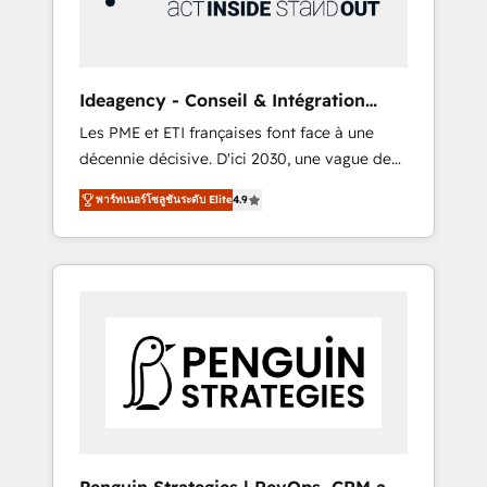
consulting team of any HubSpot partner and
expertise across operational strategy,
business-first process building, system
integration, custom development, and
Ideagency - Conseil & Intégration
extensibility. When you work with Aptitude 8,
HubSpot
Les PME et ETI françaises font face à une
you get a team – not an individual – with
décennie décisive. D'ici 2030, une vague de
embedded consulting, strategy,
consolidation va recomposer le marché.
development, and project management. We
พาร์ทเนอร์โซลูชันระดับ Elite
4.9
Seules survivront les entreprises qui auront
have 100% US-based, FTE team members.
réussi leur transformation. Le problème ?
We offer project-based and managed
58% des dirigeants savent que l'IA est vitale
services engagements that include new
pour leur survie. Mais 57% n'ont aucune
HubSpot implementations, migrations from
stratégie. Et 43% ne maîtrisent même pas
other platforms, systems integration,
leurs données. C'est le paradoxe français :
extensibility, custom development, and
conscience totale, action nulle. La solution
ongoing RevOps support.
s'appelle l'Entreprise Augmentée. Ce n'est pas
une entreprise qui utilise l'IA. C'est une
organisation qui a réussi la symbiose entre
l'expertise humaine et l'intelligence artificielle.