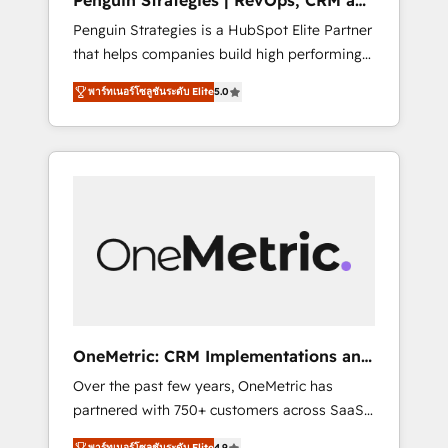
Penguin Strategies | RevOps, CRM and
Pas pour remplacer l'humain, mais pour
AI
Penguin Strategies is a HubSpot Elite Partner
l'augmenter. Chez Ideagency, nous
that helps companies build high performing
accompagnons cette transformation. D'abord
revenue operations across complex sales
les fondations : des données unifiées, des
พาร์ทเนอร์โซลูชันระดับ Elite
5.0
cycles, multi system environments and global
processus alignés. Ensuite l'augmentation :
SaaS or manufacturing teams. Trusted by
l'IA là où elle crée de la valeur. Et surtout :
leading enterprises and fast growing scale
l'humain qui reste au centre. Parce que la
ups including Sony, Rapyd, Fiverr, XM Cyber,
vraie performance vient de l'intérieur. Act
Bridgepointe Technologies, EMA Design
Inside. Stand Out.
Automation and Uptive. 📊 RevOps & data
architecture 🔗 CRM migrations & End to end
integrations 🤖 AI workflows & enrichment 📘
Team enablement & company-wide adoption
We create HubSpot environments that teams
use with confidence and that leadership can
OneMetric: CRM Implementations and
rely on for scalable revenue insights.
GTM engineering
Over the past few years, OneMetric has
partnered with 750+ customers across SaaS,
fintech, healthcare, real estate, and other
พาร์ทเนอร์โซลูชันระดับ Elite
4.9