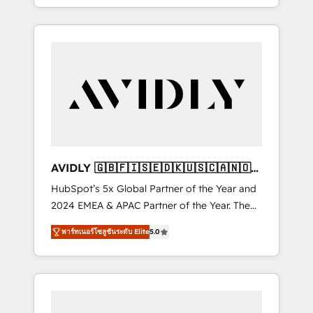
specialize in both strategic RevOps planning
and hands-on technical execution - building
the operational foundation companies need
to thrive. Industries we specialize in: -
Manufacturing - Healthcare - Financial
Services - Managed IT (MSP) - Franchises -
Professional Services - And more! How we
help: ✔️ Full HubSpot implementations and
portal optimization ✔️ Data migrations, CRM
architecture, and reporting foundations ✔️
AVIDLY 🇬🇧🇫🇮🇸🇪🇩🇰🇺🇸🇨🇦🇳🇴
Custom integrations and workflow
🇩🇪🇦🇺🇳🇿
HubSpot’s 5x Global Partner of the Year and
automation ✔️ User adoption programs,
2024 EMEA & APAC Partner of the Year. The
training, and enablement Through project-
world’s most experienced and fully
based engagements and ongoing RevOps
พาร์ทเนอร์โซลูชันระดับ Elite
5.0
accredited HubSpot Solutions Partner. 🚀
partnerships, we guide organizations through
With 2,750+ HubSpot projects delivered and
the revenue maturity model - delivering the
370+ specialists across EMEA, APAC and NAM,
right improvements at the right time so
we de-risk complex CRM programmes and
operations evolve strategically and
accelerate ROI across every HubSpot Hub. 🧭
sustainably as the business grows.