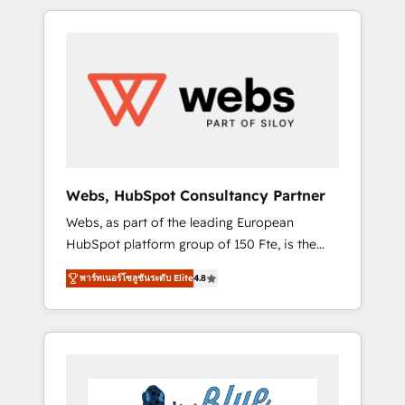
HubSpot challenges and improve user
to global brands
adoption, sales process and marketing
results. Services 📚 Onboarding your team to
HubSpot for the first time 🔧 Designing and
optimising your HubSpot set-up for better
results 🌐 Website design and build using
HubSpot 🔌 Integrating HubSpot with other
systems 🎓 Training your teams to be
HubSpot pros 📊 Lead generation services
Webs, HubSpot Consultancy Partner
using HubSpot Why us? - SIX HubSpot
Webs, as part of the leading European
Accreditations - awarded by HubSpot after a
HubSpot platform group of 150 Fte, is the
rigorous process for CRM, Solutions
trusted Elite HubSpot CRM Partner offering
Architecture, Onboarding , Data Migration,
พาร์ทเนอร์โซลูชันระดับ Elite
4.8
you a roadmap on maximizing EBITDA and
Custom Integration & Platform Enablement -
achieving Commercial Excellence. With our
Onboarded over 500 businesses to HubSpot
targeted processes, we strengthen your
-Top 1% of partners worldwide -In-house
digital transformation and minimize costs. As
team of 25+ experts Contact us today to help
HubSpot's Advanced Accredited CRM
you get more from your investment in
Implementation partner, we provide
HubSpot. www.bbdboom.com