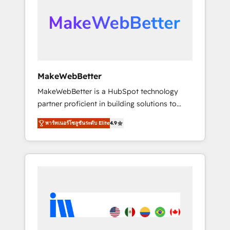
From multi-region migrations to AI-powered
automation, we turn complexity into clarity,
human at global scale. 🏆 HubSpot’s CEO
called us “the partner of the future.” Others
agree it is proof of trust built through
measurable impact.
MakeWebBetter
MakeWebBetter is a HubSpot technology
partner proficient in building solutions to
maximize the operational efficiency of
พาร์ทเนอร์โซลูชันระดับ Elite
4.9
HubSpot. The fastest-growing tech-enabler &
facilitator, MakeWebBetter, hands you the
blend of HubSpot expertise & eminent
solutions & integrations. Trust us to
streamline your HubSpot experience. 🚀
HubSpot Elite Partners with 10+ years of
HubSpot experience 🤝HubSpot Premier
Integration partner 🤝Google Premier Partner
2023 🌟5 HubSpot Accreditations 🌟Won