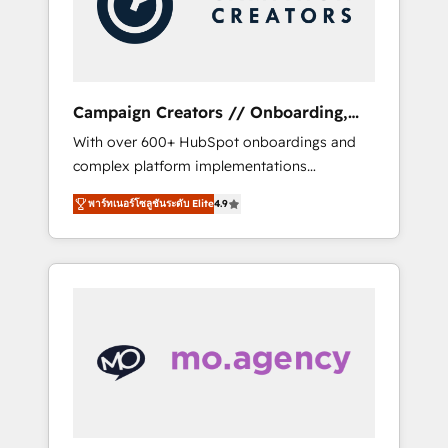
and implement your processes and skilfully
bring your revenue infrastructure to life. Our
collaborative approach keeps you in control
whilst we plan and support the route to your
revenue goals. We have successfully
Campaign Creators // Onboarding,
supported over 500 organisations with
CRM Migration
With over 600+ HubSpot onboardings and
HubSpot implementation, optimisation,
complex platform implementations
training, and adoption assurance. Our tried
delivered, CC is the go-to Elite Solutions
and tested Roadmap methodology will
พาร์ทเนอร์โซลูชันระดับ Elite
4.9
Partner for businesses ready to migrate,
ensure that you receive the best deployment
replatform, and scale smarter. We specialize
experience possible. Whether you are new to
in high-impact CRM and CMS migrations and
HubSpot or seeking to turn around a poor
onboarding from platforms like Salesforce,
install, our team have the change
NetSuite, Zoho, Pardot, Marketo, Microsoft
management expertise to deliver the
Dynamics, Wix, WordPress and legacy CRMs,
solutions you need.
turning fragmented systems into unified,
growth-ready HubSpot architectures that
accelerate revenue operations and
performance. - Multi-object CRM migration,