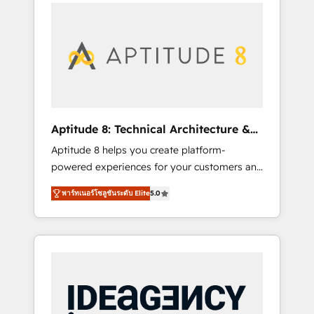
l'international, nous travaillons avec des ETI
contactez notre équipe pour un échange
ambitieuses, des grands groupes voulant
dédié.
aller au-delà d’une simple transformation
digitale et des startups florissantes. Nos 3
grandes expertises sont : ➤ L’intégration de
CRM et de méthodologie RevOps pour
aligner les équipes marketing, commerciales
et support client (data migration,
Aptitude 8: Technical Architecture &
synchronisation API, audit et maintenance) ➤
Deployment
Aptitude 8 helps you create platform-
La création de sites internet de conversion
powered experiences for your customers and
qui transforment les visiteurs en
teams. We build multi-hub solutions and
opportunités d'affaires ➤ La mise en place
พาร์ทเนอร์โซลูชันระดับ Elite
5.0
orchestrate operations across your entire
de stratégies d'acquisition marketing (SEO,
tech stack. Aptitude 8 is trusted by top
SEA, inbound, automatisation marketing,
brands such as Lenovo, Bluetooth,
ABM, IA, emailing) Informations clés : - 10 ans
International Sports Sciences Association,
d'expérience - 100+ intégrations CRM
SXSW, Notion, Soundcloud, American Nurses
HubSpot réussies - 40 experts conseil - 150
Association, Randstad, Uber Freight, and
certifications HubSpot cumulées
HubSpot itself. We have the largest technical