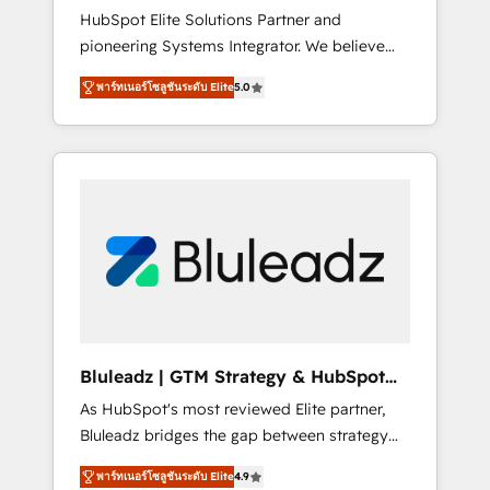
HubSpot Elite Solutions Partner and
processes evolve. Since 2014, we’ve
pioneering Systems Integrator. We believe
supported 1,400+ clients across a wide range
technology should serve business strategy,
of industries, including healthcare, software,
พาร์ทเนอร์โซลูชันระดับ Elite
5.0
not the other way around. Every engagement
B2B services, manufacturing, financial
begins with clear objectives, customer
services and more. Whether clients are new
journey mapping, and measurable KPIs. Only
to HubSpot or expanding into more
then we architect solutions. The question is
advanced use cases, we focus on delivering
never which features to activate, but which
clean, scalable, AI-ready systems that create
outcomes to deliver. -SYSTEM INTEGRATION-
long-term value and a consistently strong
Connectors, workflows, and data
client experience.
architectures that make HubSpot the
operational hub, integrated with SAP,
Microsoft Dynamics, custom ERPs, and any
enterprise platform. Proprietary apps extend
Bluleadz | GTM Strategy & HubSpot
HubSpot beyond standard configurations. -
Implementation
As HubSpot's most reviewed Elite partner,
AI-FIRST- AI across customer-facing
Bluleadz bridges the gap between strategy
operations to accelerate decisions,
and execution. We don't just "set up tools" —
streamline processes, and unlock efficiency
พาร์ทเนอร์โซลูชันระดับ Elite
4.9
we install the GTM Operating System (GTM