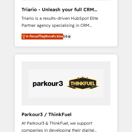
way for customers!" - Yamini Rangan, CEO of
Triario - Unleash your full CRM
HubSpot “Our experience with the team at
potential
Triario is a results-driven HubSpot Elite
Blue Frog has been nothing short of
Partner agency specializing in CRM
extraordinary. Their years of experience and
implementations & migrations, Revenue
quality of skilled staff has earned them a
พาร์ทเนอร์โซลูชันระดับ Elite
5.0
Operations, Custom Integrations, Custom AI
trusted reputation within the HubSpot
agents and AI-ready Website Design With
ecosystem as a reliable partner capable of
over 15 years of experience, we help
delivering remarkable experiences for our
companies bridge the gap between
most sophisticated clients.” - Brian Garvey,
marketing, sales, and customer success
VP, Solutions Partner Program, HubSpot.
through smart automation, data hygiene, and
tailored HubSpot solutions. Our clients
choose us because we blend the expertise of
a global consultancy with the care and agility
of a boutique firm. At Triario, we’re big
enough to deliver but small enough to listen.
Parkour3 / ThinkFuel
Our Services: HubSpot implementations &
At Parkour3 & ThinkFuel, we support
data migration Custom AI agents Revenue
companies in developing their digital
Operations API integrations AI-ready Website