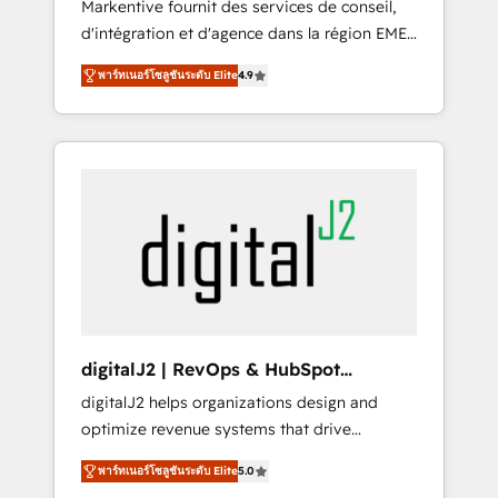
Markentive fournit des services de conseil,
recommendations to maximize conversions!
d'intégration et d'agence dans la région EMEA
OTF is an Elite Partner (top 1% of 6,500+
et North America. Avec plus de 115 experts en
Partners) and was named 2023 HubSpot
พาร์ทเนอร์โซลูชันระดับ Elite
4.9
marketing automation, Growth, Revops, CRM
Partner of the Year 💥 Trusted by 2,500+
et webdesign. Markentive is both a
companies to help them scale and close
consulting firm, a digital agency and an
more business, by using HubSpot (the right
integrator. With over 115 experts in marketing
way). ⭐️ Here's more info:
automation, growth, revops, CRM and
www.onthefuze.com/hubspot-admin Contact
webdesign (We focus on EMEA - USA
us to learn more!
customers).
digitalJ2 | RevOps & HubSpot
Implementations
digitalJ2 helps organizations design and
optimize revenue systems that drive
scalable, predictable growth. As a triple-
พาร์ทเนอร์โซลูชันระดับ Elite
5.0
accredited HubSpot Solutions Partner, we