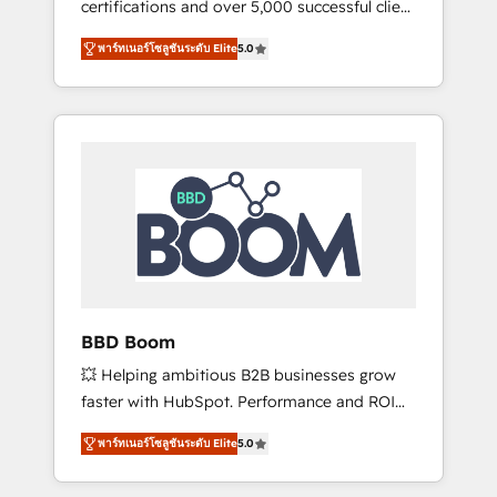
certifications and over 5,000 successful client
confidence and achieve a unified, data-
engagements, Vonazon turns marketing
driven approach to customer engagement.
พาร์ทเนอร์โซลูชันระดับ Elite
5.0
complexity into measurable, scalable growth.
From onboarding to enterprise-grade
campaigns, our in-house team builds scalable
strategies that drive long-term revenue. ⚙️
HubSpot Integration & Optimization •
Seamless CRM, CMS, and automation setup •
Complex platform migrations and data
cleanups • Custom APIs and third-party
integrations 📈 End-to-End Revenue
Acceleration • Lifecycle marketing and
pipeline growth programs • Sales enablement
BBD Boom
tools and CRM optimization • Retention
💥 Helping ambitious B2B businesses grow
strategies with customer journey mapping 🏅
faster with HubSpot. Performance and ROI
Elite-Level HubSpot Execution • 750+
focused. 💥 BBD Boom is the HubSpot
onboardings and 2,000+ implementations •
พาร์ทเนอร์โซลูชันระดับ Elite
5.0
partner that can help you to HubSpot Better.
Deep expertise across marketing, sales, and
We work with your teams to solve all your
service hubs • Built-in flexibility for startups