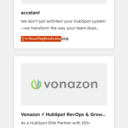
offices and consulting teams in the UK, USA,
Canada, Germany, France, Belgium,
accelant
Singapore, and South Africa. Certified
We don’t just architect your HubSpot system
compliant with ISO/IEC 27001:2022 and ISO
—we transform the way your team does
9001:2015 across all seven international
business. As an Elite HubSpot Solutions
offices and 175+ employees.
พาร์ทเนอร์โซลูชันระดับ Elite
5.0
Partner, we specialize in creating tailored,
end-to-end CRM solutions that accelerate
growth, improve operational efficiency, and
ensure faster time to value on HubSpot.
What sets us apart? Our people-centric
approach. From day one, our team takes the
time to deeply understand your unique
needs, crafting custom strategies that deliver
impactful results. Our mission is to empower
you to unlock HubSpot’s full potential—faster.
Through expert training, unmatched
Vonazon ⚡ HubSpot RevOps & Growth
responsiveness, and ongoing support, we
Strategy Experts
As a HubSpot Elite Partner with 150+
equip your team to adopt new systems with