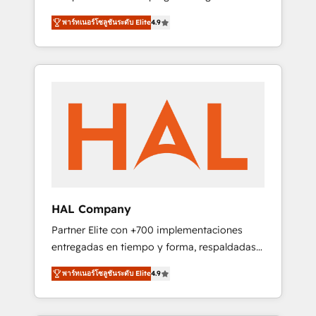
strategies by leveraging technologies and
design Let’s turn your CRM into your growth
พาร์ทเนอร์โซลูชันระดับ Elite
4.9
automating their marketing and sales
engine!
processes to generate growth. Our offer
spans from Strategy to Operations. We
specialize in CRM onboarding and
implementation, web design, sales &
marketing automation, and digital marketing.
With extensive experience working with tech
companies and manufacturers since 2002,
we are committed to empowering our clients
and developing their autonomy. Get to grips
with HubSpot through guided
HAL Company
implementation and seamless integration of
Partner Elite con +700 implementaciones
the CRM platform into your digital
entregadas en tiempo y forma, respaldadas
ecosystem. Would you like support in
por 6 acreditaciones de HubSpot y un
deploying your inbound marketing strategy?
พาร์ทเนอร์โซลูชันระดับ Elite
4.9
equipo de 6 Certified Trainers avalados por
We'll provide support tailored to your needs
HubSpot Academy. Acompañamos a las
and sales objectives. With 125+ certifications,
empresas en cada etapa de su crecimiento