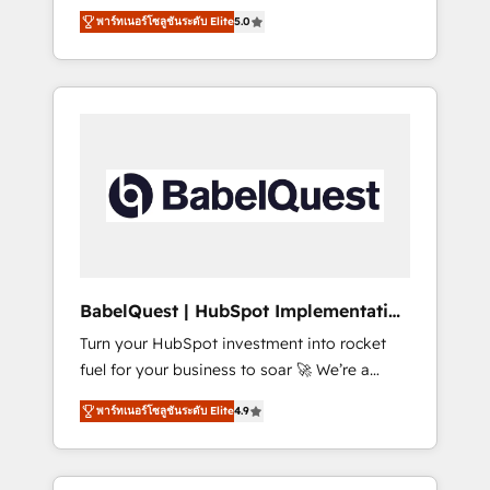
organise that complexity, so your team can
Award - Platform Migration Excellence
พาร์ทเนอร์โซลูชันระดับ Elite
5.0
put HubSpot to work... Welcome to our
HubSpot Impact Award - Platform Excellence
Profile! We help with: • CRM implementation,
40+ full-time HubSpot professionals. 100s of
reports, workflows, and team training • CRM
certifications and accreditations with
migration from Salesforce, Pipedrive,
HubSpot.
Dynamics and others • Technical projects
including custom API integrations • AI
governance for HubSpot-centred operations
A little about us: • Boutique 'Elite' team of 12 •
150+ clients across Sales Hub, Marketing
Hub, Service Hub, Data Hub and CMS •
ISO/IEC 27001:2022, ISO 9001:2015, and ISO
BabelQuest | HubSpot Implementation
42001:2023 certified - the AI management
& Consultancy
Turn your HubSpot investment into rocket
standard • GuardHub: our AI governance
fuel for your business to soar 🚀 We’re a
framework, built on ISO 42001 Ready for the
team of accredited HubSpot experts ready
next step? Click the 👈 '𝗖𝗼𝗻𝘁𝗮𝗰𝘁 𝗯𝘂𝘀𝗶𝗻𝗲𝘀𝘀'
พาร์ทเนอร์โซลูชันระดับ Elite
4.9
to help you. We can implement the platform
button to get in touch (𝘸𝘦'𝘳𝘦 𝘴𝘶𝘱𝘦𝘳
into complex business environments,
𝘳𝘦𝘴𝘱𝘰𝘯𝘴𝘪𝘷𝘦)
optimise what you've got and make sure you