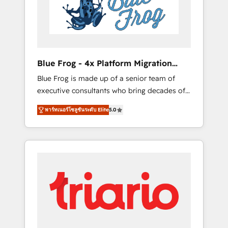
expertise to drive your business forward.
Since 2015 we are fully dedicated to
HubSpot and with an experienced team
(50+), we work with reputable companies in
B2B sectors such as manufacturing, SaaS and
Blue Frog - 4x Platform Migration
business services. We prepare a customized
Award Winner
Blue Frog is made up of a senior team of
business case that demonstrates the value
executive consultants who bring decades of
and impact of your digital transformation,
relevant, real world experience to our client
including a detailed financial rationale with a
พาร์ทเนอร์โซลูชันระดับ Elite
5.0
engagements. "Blue Frog is a top, trusted
focus on ROI and TCO. As a trusted extension
partner in HubSpot's ecosystem for a reason.
of your team, we believe in the power of
Their team brings over a decade of
partnership. Together, we embark on a
experience to the table, along with deep
transformational journey that sets your
knowledge of the HubSpot platform and
business up for long-term success. Unlock
strategies for driving growth. They are
your business. If not now, when?
committed to helping our customers grow
and finding solutions that fit their unique
business needs. We are thrilled to have Blue
Frog in the HubSpot ecosystem leading the