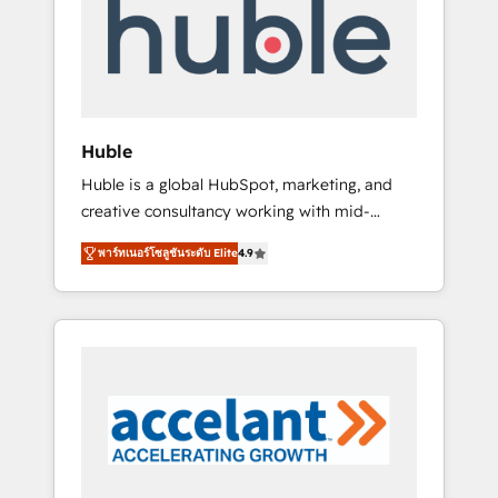
Custom Integrations Slash months from your
API Integration project... ⬅️ Click "Contact
Business" ⬅️ to access 150+ Kickstart
Integration templates that put HubSpot in
the center of your tech stack, syncing... 🛍️
Shopify or WooCommerce 💲 Stripe or
Huble
Paypal 💰 Sage or Netsuite 🤖 Google or
Huble is a global HubSpot, marketing, and
Microsoft ✍️ DocuSign or PandaDoc 🌐
creative consultancy working with mid-
Avalara or Quaderno HubSnacks holds the
market and enterprise businesses. We go
rare Advanced "Custom Integrations"
พาร์ทเนอร์โซลูชันระดับ Elite
4.9
beyond implementation, shaping the
Accreditation, securely sync data across... 🔄
strategy, processes, and teams that turn
any apps, in any direction. Stuck on your old
HubSpot into a genuine growth engine.
CRM..? Migrate | seamlessly off your old CRM
Named HubSpot's Global Partner of the Year
onto a clean new HubSpot portal with
in 2024, consistently ranked among their top
Advanced Website and CRM Migrations using
5 partners worldwide, and with over 15 years
our in-house "HubScrub" Tool.
in the ecosystem, Huble has built a track
record that speaks for itself. One company,
one operating model, delivering across