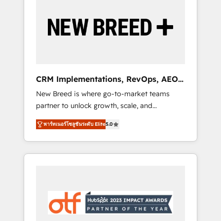
Implementation & Integration - Seamless
migrations and system integrations powered
by Globalia’s technical development team. -
19 HubSpot-certified trainers to drive
platform adoption. 📈 Revenue Generation -
Full-funnel marketing and high-performance
advertising via Point Success Media. - Expert
CRM Implementations, RevOps, AEO
deployment of Breeze AI and custom agents
+ Web, Demand Gen
New Breed is where go-to-market teams
to automate growth. 🏆 Elite Excellence - 8
partner to unlock growth, scale, and
platform accreditations and deep HIPAA-
transformation. We help companies activate
compliance expertise. - A team of 250+
พาร์ทเนอร์โซลูชันระดับ Elite
5.0
HubSpot’s AI-powered customer platform
experts dedicated to your resilient growth.
and operationalize HubSpot’s Loop
Marketing framework through expert-led
services, smart agents, and purpose-built
apps, tailored to your business. Together, we
unlock results, fast. ⚙️CRM & RevOps: Align all
Hubs to your buyer journey for clean data,
scalability, & reporting. 🎯Demand Gen &