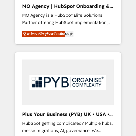
cleanup, and implementation. - Pre-built and
MO Agency | HubSpot Onboarding &
custom integrations across your full tech
Implementation
MO Agency is a HubSpot Elite Solutions
stack. - Custom object setup, CMS builds, and
Partner offering HubSpot implementation,
full-funnel automation. - Dashboards,
marketing automation, CRM and RevOps
lifecycle campaigns, and lead nurturing
พาร์ทเนอร์โซลูชันระดับ Elite
5.0
consulting, B2B SEO, paid media, content
sequences. - Cross-hub setup across
marketing, AEO and GEO (AI search
Marketing, Sales, Operations, and Service
optimisation), and HubSpot Content Hub
Hubs. - Ongoing optimization, managed
and WordPress development. We work with
support, and scalable retainers. Let’s make
enterprise and growth-led companies across
HubSpot your most powerful growth engine.
technology, professional services, financial
Built to convert, scale, and drive results.
services and industrial sectors. Offices in
Johannesburg, Cape Town, Dubai & London.
500+ HubSpot CRM implementations
delivered. AI visibility coverage across
ChatGPT, Claude, Perplexity, Gemini and
Plus Your Business (PYB) UK • USA •
Google AI Overviews. HubSpot Impact Award
Europe
HubSpot getting complicated? Multiple hubs,
- Customer First HubSpot Impact Award -
messy migrations, AI, governance. We
Integrations Innovation HubSpot Impact