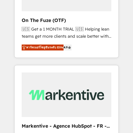
ABM: Drive pipeline with inbound, ABM, AEO,
SEO, & paid media that fuel growth. 👩‍💻Web
Design: Build high-performing websites with
On The Fuze (OTF)
UX, messaging, & conversion strategy that
🇺🇸 Get a 1 MONTH TRIAL 🇺🇸 Helping lean
drive results. 🤖AI Strategy: Activate Breeze
teams get more clients and scale better with
Agents, configure HubSpot AI, & maximize
our HubSpot Consulting & 'Done For You'
AEO with tailored AI services. 🧩Integrations:
พาร์ทเนอร์โซลูชันระดับ Elite
4.9
Services. 🚀 Who We Work With 🚀 We help
Extend HubSpot with custom integrations,
lean, growing companies: - Win more
hosting, & maintenance. As HubSpot’s only
business - Reduce no-shows - Improve lead
Elite Partner with all 8 Accreditations and a 3×
& deal conversion rates - Scale with less
Partner of the Year, New Breed turns
headcount ...by using HubSpot's full
HubSpot into your engine for measurable,
capabilities. 🤓 What do you get? 🤓 Our
durable growth.
client's are too busy to learn the ins-and-outs
of HubSpot. We give you a Personal
Consultant + Tech Team to handle the heavy
lifting of mapping out AND building your
ideal system. + Get best practices and 'don't
Markentive - Agence HubSpot - FR -
know what you don't know'
EN