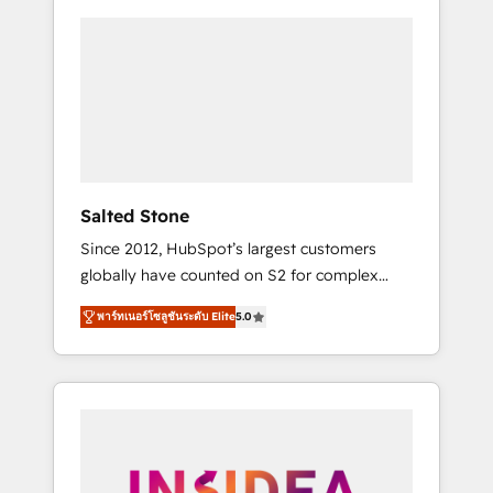
Salted Stone
Since 2012, HubSpot’s largest customers
globally have counted on S2 for complex
migrations, change management, systems
พาร์ทเนอร์โซลูชันระดับ Elite
5.0
integration, and creative solutions that
deliver measurable impact and transform
brand experiences As one of the few full-
service creative agencies in the HubSpot
ecosystem, we blend strategy, technology, &
award-winning design to build scalable,
globally regionalized HubSpot websites,