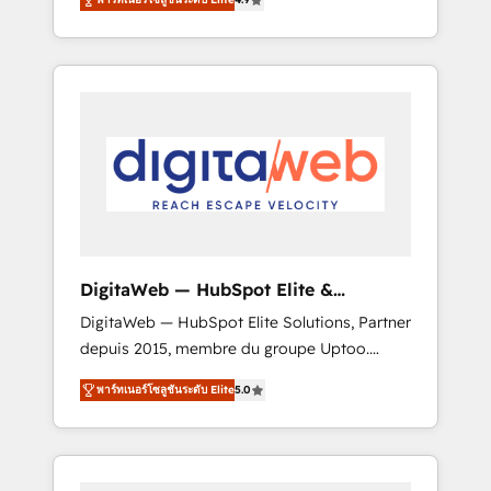
industries. With 150+ HubSpot-certified
experts, we deliver scalable solutions to
complex GTM and RevOps challenges. Our
Expertise 🔹 Onboarding & Implementation:
Accredited HubSpot Partner, ensuring
smooth setup tailored to your GTM motion.
🔹 Migrations: Move from other CRMs to
HubSpot without data loss or downtime. 🔹
RevOps Strategy: Align teams, processes, and
data to drive revenue efficiency. 🔹
Integrations: Connect HubSpot with your tech
DigitaWeb — HubSpot Elite &
stack for better adoption. 🔹 Custom
Intégrations ERP
DigitaWeb — HubSpot Elite Solutions, Partner
Solutions: Build tailored apps, workflows, and
depuis 2015, membre du groupe Uptoo.
configurations. We are SOC 2 Type II and ISO
Nous aidons les ETI et PME B2B à unifier
27001 certified, reinforcing our commitment
พาร์ทเนอร์โซลูชันระดับ Elite
5.0
Marketing, Ventes et Service sur HubSpot
to data security and compliance. At
grâce à la Revenue Architecture : alignement
OneMetric, we help revenue teams focus on
des équipes, pipeline prévisible, croissance
the OneMetric that matters most: revenue.
mesurable. 🔌 Intégrations complexes : ERP